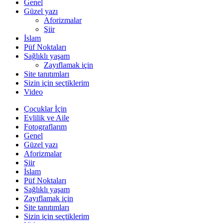
Genel
Güzel yazı
Aforizmalar
Şiir
İslam
Püf Noktaları
Sağlıklı yaşam
Zayıflamak için
Site tanıtımları
Sizin için seçtiklerim
Video
Çocuklar İçin
Evlilik ve Aile
Fotograflarım
Genel
Güzel yazı
Aforizmalar
Şiir
İslam
Püf Noktaları
Sağlıklı yaşam
Zayıflamak için
Site tanıtımları
Sizin için seçtiklerim