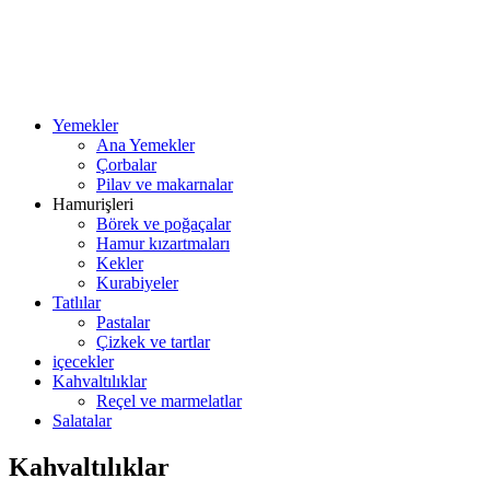
Yemekler
Ana Yemekler
Çorbalar
Pilav ve makarnalar
Hamurişleri
Börek ve poğaçalar
Hamur kızartmaları
Kekler
Kurabiyeler
Tatlılar
Pastalar
Çizkek ve tartlar
içecekler
Kahvaltılıklar
Reçel ve marmelatlar
Salatalar
Kahvaltılıklar