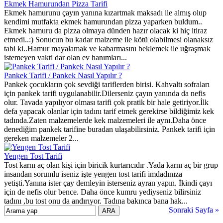
Ekmek Hamurundan Pizza Tarifi
Ekmek hamurunu çayın yanına kızartmak maksadı ile almış olup
kendimi mutfakta ekmek hamurundan pizza yaparken buldum..
Ekmek hamuru da pizza olmaya dünden hazır olacak ki hiç itiraz
etmedi..:) Sonucun bu kadar malzeme ile kötü olabilmesi olanaksız
tabi ki..Hamur mayalamak ve kabarmasını beklemek ile uğraşmak
istemeyen vakti dar olan ev hanımları...
Pankek Tarifi / Pankek Nasıl Yapılır ?
Pankek çocukların çok sevdiği tariflerden birisi. Kahvaltı sofraları
için pankek tarifi uygulanabilir.Dilerseniz çayın yanında da nefis
olur. Tavada yapılıyor olması tarifi çok pratik bir hale getiriyor.İlk
defa yapacak olanlar için tadını tarif etmek gerekirse bildiğimiz kek
tadında.Zaten malzemelerde kek malzemeleri ile aynı.Daha önce
denediğim pankek tarifine buradan ulaşabilirsiniz. Pankek tarifi için
gereken malzemeler 2...
Yengen Tost Tarifi
Tost karnı aç olan kişi için biricik kurtarıcıdır .Yada karnı aç bir grup
insandan sorumlu iseniz işte yengen tost tarifi imdadınıza
yetişti.Yanına ister çay demleyin isterseniz ayran yapın. İkindi çayı
için de nefis olur bence. Daha önce kumru yediyseniz bilirsiniz
tadını ,bu tost onu da andırıyor. Tadına bakınca bana hak...
Sonraki Sayfa »