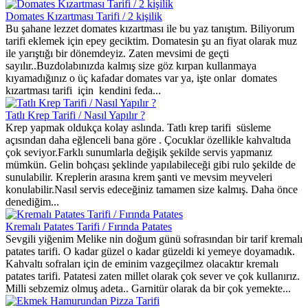
Domates Kızartması Tarifi / 2 kişilik
Bu şahane lezzet domates kızartması ile bu yaz tanıştım. Biliyorum
tarifi eklemek için epey geciktim. Domatesin şu an fiyat olarak muz
ile yarıştığı bir dönemdeyiz. Zaten mevsimi de geçti
sayılır..Buzdolabınızda kalmış size göz kırpan kullanmaya
kıyamadığınız o üç kafadar domates var ya, işte onlar domates
kızartması tarifi için kendini feda...
Tatlı Krep Tarifi / Nasıl Yapılır ?
Krep yapmak oldukça kolay aslında. Tatlı krep tarifi süsleme
açısından daha eğlenceli bana göre . Çocuklar özellikle kahvaltıda
çok seviyor.Farklı sunumlarla değişik şekilde servis yapmanız
mümkün. Gelin bohçası şeklinde yapılabileceği gibi rulo şekilde de
sunulabilir. Kreplerin arasına krem şanti ve mevsim meyveleri
konulabilir.Nasıl servis edeceğiniz tamamen size kalmış. Daha önce
denediğim...
Kremalı Patates Tarifi / Fırında Patates
Sevgili yiğenim Melike nin doğum günü sofrasından bir tarif kremalı
patates tarifi. O kadar güzel o kadar güzeldi ki yemeye doyamadık.
Kahvaltı sofraları için de eminim vazgeçilmez olacaktır kremalı
patates tarifi. Patatesi zaten millet olarak çok sever ve çok kullanırız.
Milli sebzemiz olmuş adeta.. Garnitür olarak da bir çok yemekte...