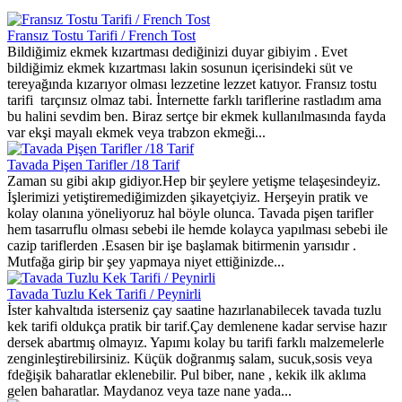
Fransız Tostu Tarifi / French Tost
Bildiğimiz ekmek kızartması dediğinizi duyar gibiyim . Evet
bildiğimiz ekmek kızartması lakin sosunun içerisindeki süt ve
tereyağında kızarıyor olması lezzetine lezzet katıyor. Fransız tostu
tarifi tarçınsız olmaz tabi. İnternette farklı tariflerine rastladım ama
bu halini sevdim ben. Biraz sertçe bir ekmek kullanılmasında fayda
var ekşi mayalı ekmek veya trabzon ekmeği...
Tavada Pişen Tarifler /18 Tarif
Zaman su gibi akıp gidiyor.Hep bir şeylere yetişme telaşesindeyiz.
İşlerimizi yetiştiremediğimizden şikayetçiyiz. Herşeyin pratik ve
kolay olanına yöneliyoruz hal böyle olunca. Tavada pişen tarifler
hem tasarruflu olması sebebi ile hemde kolayca yapılması sebebi ile
cazip tariflerden .Esasen bir işe başlamak bitirmenin yarısıdır .
Mutfağa girip bir şey yapmaya niyet ettiğinizde...
Tavada Tuzlu Kek Tarifi / Peynirli
İster kahvaltıda isterseniz çay saatine hazırlanabilecek tavada tuzlu
kek tarifi oldukça pratik bir tarif.Çay demlenene kadar servise hazır
dersek abartmış olmayız. Yapımı kolay bu tarifi farklı malzemelerle
zenginleştirebilirsiniz. Küçük doğranmış salam, sucuk,sosis veya
fdeğişik baharatlar eklenebilir. Pul biber, nane , kekik ilk aklıma
gelen baharatlar. Maydanoz veya taze nane yada...