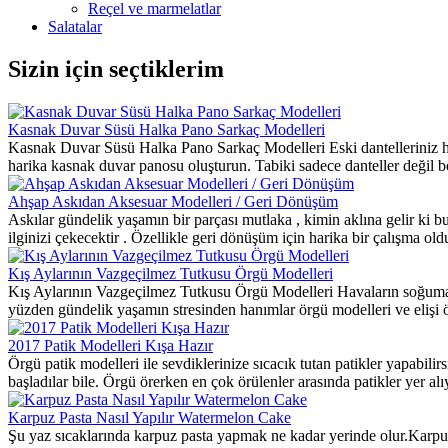
Reçel ve marmelatlar
Salatalar
Sizin için seçtiklerim
Kasnak Duvar Süsü Halka Pano Sarkaç Modelleri
Kasnak Duvar Süsü Halka Pano Sarkaç Modelleri Eski dantelleriniz h
harika kasnak duvar panosu oluşturun. Tabiki sadece danteller değil bon
Ahşap Askıdan Aksesuar Modelleri / Geri Dönüşüm
Askılar gündelik yaşamın bir parçası mutlaka , kimin aklına gelir ki bu
ilginizi çekecektir . Özellikle geri dönüşüm için harika bir çalışma
Kış Aylarının Vazgeçilmez Tutkusu Örgü Modelleri
Kış Aylarının Vazgeçilmez Tutkusu Örgü Modelleri Havaların soğuması il
yüzden gündelik yaşamın stresinden hanımlar örgü modelleri ve elişi örne
2017 Patik Modelleri Kışa Hazır
Örgü patik modelleri ile sevdiklerinize sıcacık tutan patikler yapabili
başladılar bile. Örgü örerken en çok örülenler arasında patikler yer alı
Karpuz Pasta Nasıl Yapılır Watermelon Cake
Şu yaz sıcaklarında karpuz pasta yapmak ne kadar yerinde olur.Karpuz p