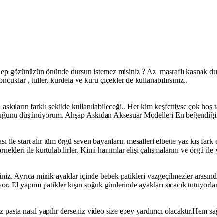
ep gözünüzün önünde dursun istemez misiniz ? Az masraflı kasnak duvar
cuklar , tüller, kurdela ve kuru çiçekler de kullanabilirsiniz..
 askıların farklı şekilde kullanılabileceği.. Her kim keşfettiyse çok hoş
 olduğunu düşünüyorum. Ahşap Askıdan Aksesuar Modelleri En beğendiğim
e start alır tüm örgü seven bayanların mesaileri elbette yaz kış fark et
kleri ile kurtulabilirler. Kimi hanımlar elişi çalışmalarını ve örgü ile 
rsiniz. Ayrıca minik ayaklar içinde bebek patikleri vazgeçilmezler arasın
yor. El yapımı patikler kışın soğuk günlerinde ayakları sıcacık tutuyorlar
asta nasıl yapılır derseniz video size epey yardımcı olacaktır.Hem sağl