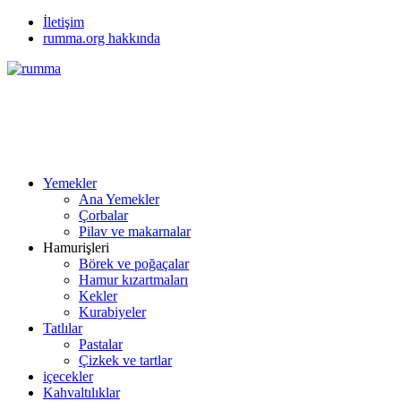
İletişim
rumma.org hakkında
Yemekler
Ana Yemekler
Çorbalar
Pilav ve makarnalar
Hamurişleri
Börek ve poğaçalar
Hamur kızartmaları
Kekler
Kurabiyeler
Tatlılar
Pastalar
Çizkek ve tartlar
içecekler
Kahvaltılıklar