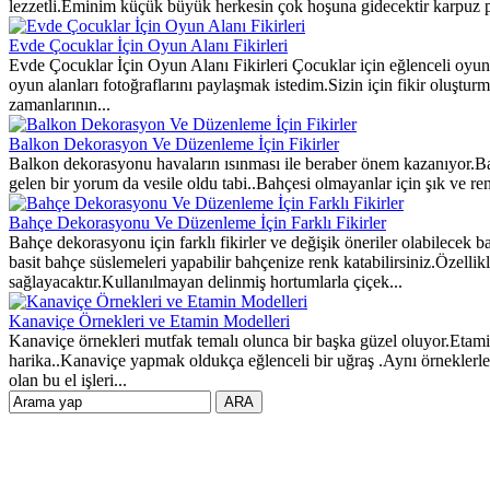
lezzetli.Eminim küçük büyük herkesin çok hoşuna gidecektir karpuz past
Evde Çocuklar İçin Oyun Alanı Fikirleri
Evde Çocuklar İçin Oyun Alanı Fikirleri Çocuklar için eğlenceli oyun
oyun alanları fotoğraflarını paylaşmak istedim.Sizin için fikir oluşt
zamanlarının...
Balkon Dekorasyon Ve Düzenleme İçin Fikirler
Balkon dekorasyonu havaların ısınması ile beraber önem kazanıyor.Ba
gelen bir yorum da vesile oldu tabi..Bahçesi olmayanlar için şık ve r
Bahçe Dekorasyonu Ve Düzenleme İçin Farklı Fikirler
Bahçe dekorasyonu için farklı fikirler ve değişik öneriler olabilecek
basit bahçe süslemeleri yapabilir bahçenize renk katabilirsiniz.Özellikl
sağlayacaktır.Kullanılmayan delinmiş hortumlarla çiçek...
Kanaviçe Örnekleri ve Etamin Modelleri
Kanaviçe örnekleri mutfak temalı olunca bir başka güzel oluyor.Etamin
harika..Kanaviçe yapmak oldukça eğlenceli bir uğraş .Aynı örnekler
olan bu el işleri...