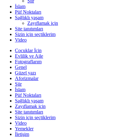
Şiir
İslam
Püf Noktaları
Sağlıklı yaşam
Zayıflamak için
Site tanıtımları
Sizin için seçtiklerim
Video
Çocuklar İçin
Evlilik ve Aile
Fotograflarım
Genel
Güzel yazı
Aforizmalar
Şiir
İslam
Püf Noktaları
Sağlıklı yaşam
Zayıflamak için
Site tanıtımları
Sizin için seçtiklerim
Video
Yemekler
İletişim