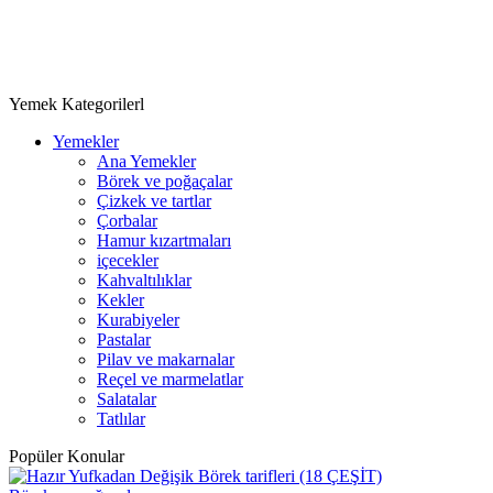
Yemek Kategorilerl
Yemekler
Ana Yemekler
Börek ve poğaçalar
Çizkek ve tartlar
Çorbalar
Hamur kızartmaları
içecekler
Kahvaltılıklar
Kekler
Kurabiyeler
Pastalar
Pilav ve makarnalar
Reçel ve marmelatlar
Salatalar
Tatlılar
Popüler Konular