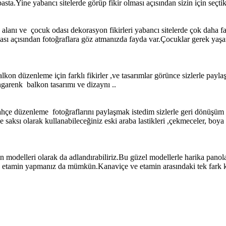
a.Yine yabancı sitelerde görüp fikir olması açısından sizin için seçtik
 alanı ve çocuk odası dekorasyon fikirleri yabancı sitelerde çok daha 
urması açısından fotoğraflara göz atmanızda fayda var.Çocuklar gerek yaş
lkon düzenleme için farklı fikirler ,ve tasarımlar görünce sizlerle p
engarenk balkon tasarımı ve dizaynı ..
 bahçe düzenleme fotoğraflarını paylaşmak istedim sizlerle geri dönüşüm
e saksı olarak kullanabileceğiniz eski araba lastikleri ,çekmeceler, boya
 modelleri olarak da adlandırabiliriz.Bu güzel modellerle harika panola
le etamin yapmanız da mümkün.Kanaviçe ve etamin arasındaki tek fark 