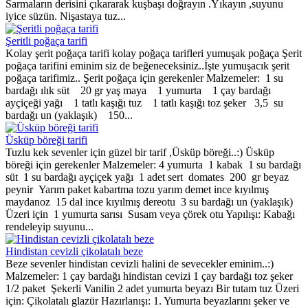
Sarmaların derisini çıkararak kuşbaşı doğrayın .Yıkayın ,suyunu
iyice süzün. Nişastaya tuz...
Şeritli poğaça tarifi
Kolay şerit poğaça tarifi kolay poğaça tarifleri yumuşak poğaça Şerit
poğaça tarifini eminim siz de beğeneceksiniz..İşte yumuşacık şerit
poğaça tarifimiz.. Şerit poğaça için gerekenler Malzemeler: 1 su
bardağı ılık süt 20 gr yaş maya 1 yumurta 1 çay bardağı
ayçiçeği yağı 1 tatlı kaşığı tuz 1 tatlı kaşığı toz şeker 3,5 su
bardağı un (yaklaşık) 150...
Üsküp böreği tarifi
Tuzlu kek sevenler için güzel bir tarif ,Üsküp böreği..:) Üsküp
böreği için gerekenler Malzemeler: 4 yumurta 1 kabak 1 su bardağı
süt 1 su bardağı ayçiçek yağı 1 adet sert domates 200 gr beyaz
peynir Yarım paket kabartma tozu yarım demet ince kıyılmış
maydanoz 15 dal ince kıyılmış dereotu 3 su bardağı un (yaklaşık)
Üzeri için 1 yumurta sarısı Susam veya çörek otu Yapılışı: Kabağı
rendeleyip suyunu...
Hindistan cevizli çikolatalı beze
Beze sevenler hindistan cevizli halini de sevecekler eminim..:)
Malzemeler: 1 çay bardağı hindistan cevizi 1 çay bardağı toz şeker
1/2 paket Şekerli Vanilin 2 adet yumurta beyazı Bir tutam tuz Üzeri
için: Çikolatalı glazür Hazırlanışı: 1. Yumurta beyazlarını şeker ve