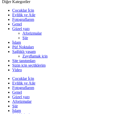
Diğer Kategoriler
Çocuklar İçin
Evlilik ve Aile
Fotograflarım
Genel
Güzel yazı
Aforizmalar
Şiir
İslam
Püf Noktaları
Sağlıklı yaşam
Zayıflamak için
Site tanıtımları
Sizin için seçtiklerim
Video
Çocuklar İçin
Evlilik ve Aile
Fotograflarım
Genel
Güzel yazı
Aforizmalar
Şiir
İslam