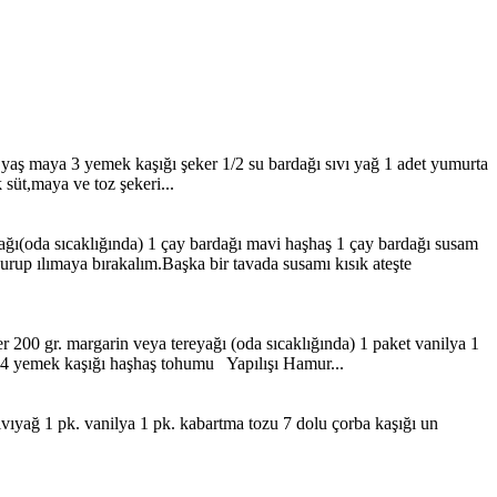
et yaş maya 3 yemek kaşığı şeker 1/2 su bardağı sıvı yağ 1 adet yumurta
 süt,maya ve toz şekeri...
yağı(oda sıcaklığında) 1 çay bardağı mavi haşhaş 1 çay bardağı susam
urup ılımaya bırakalım.Başka bir tavada susamı kısık ateşte
200 gr. margarin veya tereyağı (oda sıcaklığında) 1 paket vanilya 1
n) 4 yemek kaşığı haşhaş tohumu Yapılışı Hamur...
sıvıyağ 1 pk. vanilya 1 pk. kabartma tozu 7 dolu çorba kaşığı un