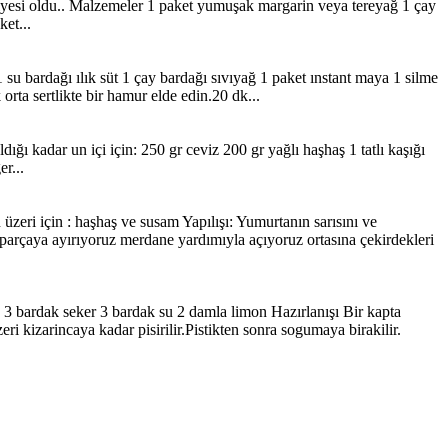
abiyesi oldu.. Malzemeler 1 paket yumuşak margarin veya tereyağ 1 çay
ket...
 su bardağı ılık süt 1 çay bardağı sıvıyağ 1 paket ınstant maya 1 silme
orta sertlikte bir hamur elde edin.20 dk...
ldığı kadar un içi için: 250 gr ceviz 200 gr yağlı haşhaş 1 tatlı kaşığı
r...
zeri için : haşhaş ve susam Yapılışı: Yumurtanın sarısını ve
arçaya ayırıyoruz merdane yardımıyla açıyoruz ortasına çekirdekleri
 3 bardak seker 3 bardak su 2 damla limon Hazırlanışı Bir kapta
eri kizarincaya kadar pisirilir.Pistikten sonra sogumaya birakilir.