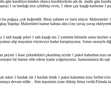
f mutlu gün kurabiyecisinden olunca kurabiyelerin adı da mutlu gün kur
ışına) 1 su bardağı ince çekilmiş ceviz, 1 silme çay kaşığı karbonat 1 pa
m bu poğaça ,çok beğenildi. Biraz zahmet ve özen istiyor. Malzemeler: 1
 haşhaş Yapılışı: Malzemleri hamur kabına alın.Unu yavaş yavaş ekleyerek 
 tatlı kaşığı şeker 1 tatlı kaşığı tuz 2 yumurta birisinin sarısı üzerine a
yamızı alıp mayamız eriyinceye kadar karıştırıyoruz. Sonra sırasıyla diğe
 peynir 1 kase çekirdekleri çıkarılmış zeytin 1 paket kabartma tozu un ü
 homojen bir hamur elde edene kadar yoğuruyoruz. hamurumuzu iki eşit p
ak seker 1 bardak süt 1 bardak irmik 1 paket kabartma tozu Serbet icin:
rmaya devam edilir , firin tepsisinin icine döküp firina verilir.Firinda üz