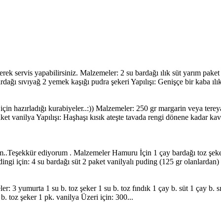
erek servis yapabilirsiniz. Malzemeler: 2 su bardağı ılık süt yarım pak
dağı sıvıyağ 2 yemek kaşığı pudra şekeri Yapılışı: Genişçe bir kaba ılık
çin hazırladığı kurabiyeler..:)) Malzemeler: 250 gr margarin veya tere
ket vanilya Yapılışı: Haşhaşı kısık ateşte tavada rengi dönene kadar kav
..Teşekkür ediyorum . Malzemeler Hamuru İçin 1 çay bardağı toz şeker 
ngi için: 4 su bardağı süt 2 paket vanilyalı puding (125 gr olanlarda
r: 3 yumurta 1 su b. toz şeker 1 su b. toz fındık 1 çay b. süt 1 çay b. 
b. toz şeker 1 pk. vanilya Üzeri için: 300...