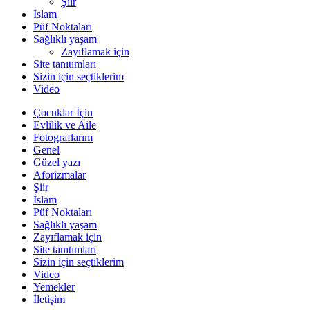
Şiir
İslam
Püf Noktaları
Sağlıklı yaşam
Zayıflamak için
Site tanıtımları
Sizin için seçtiklerim
Video
Çocuklar İçin
Evlilik ve Aile
Fotograflarım
Genel
Güzel yazı
Aforizmalar
Şiir
İslam
Püf Noktaları
Sağlıklı yaşam
Zayıflamak için
Site tanıtımları
Sizin için seçtiklerim
Video
Yemekler
İletişim