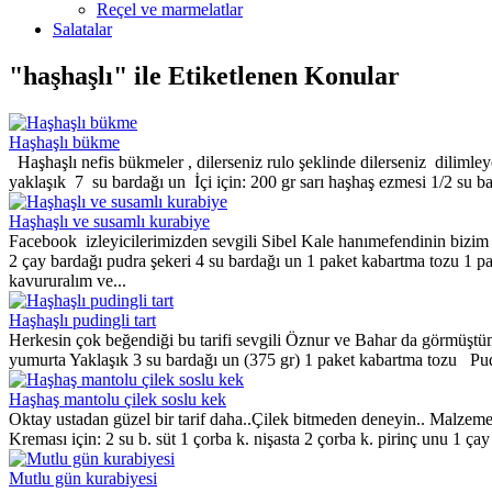
Reçel ve marmelatlar
Salatalar
"haşhaşlı" ile Etiketlenen Konular
Haşhaşlı bükme
Haşhaşlı nefis bükmeler , dilerseniz rulo şeklinde dilerseniz dilimley
yaklaşık 7 su bardağı un İçi için: 200 gr sarı haşhaş ezmesi 1/2 su bar
Haşhaşlı ve susamlı kurabiye
Facebook izleyicilerimizden sevgili Sibel Kale hanımefendinin bizim i
2 çay bardağı pudra şekeri 4 su bardağı un 1 paket kabartma tozu 1 pa
kavururalım ve...
Haşhaşlı pudingli tart
Herkesin çok beğendiği bu tarifi sevgili Öznur ve Bahar da görmüştüm
yumurta Yaklaşık 3 su bardağı un (375 gr) 1 paket kabartma tozu Pudi
Haşhaş mantolu çilek soslu kek
Oktay ustadan güzel bir tarif daha..Çilek bitmeden deneyin.. Malzemele
Kreması için: 2 su b. süt 1 çorba k. nişasta 2 çorba k. pirinç unu 1 çay 
Mutlu gün kurabiyesi