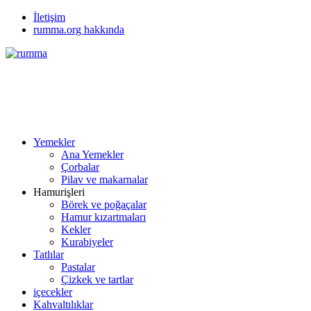
İletişim
rumma.org hakkında
Yemekler
Ana Yemekler
Çorbalar
Pilav ve makarnalar
Hamurişleri
Börek ve poğaçalar
Hamur kızartmaları
Kekler
Kurabiyeler
Tatlılar
Pastalar
Çizkek ve tartlar
içecekler
Kahvaltılıklar