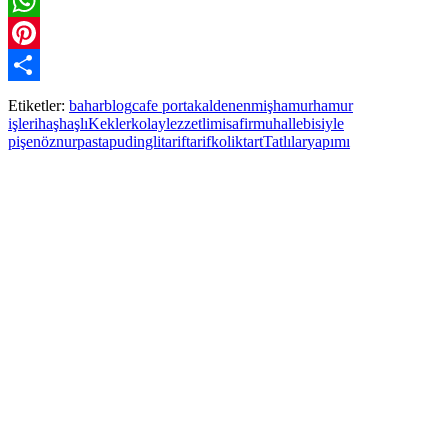
Twitter
WhatsApp
Pinterest
Paylaş
Etiketler:
bahar
blog
cafe portakal
denenmiş
hamur
hamur
işleri
haşhaşlı
Kekler
kolay
lezzetli
misafir
muhallebisiyle
pişen
öznur
pasta
pudingli
tarif
tarifkolik
tart
Tatlılar
yapımı