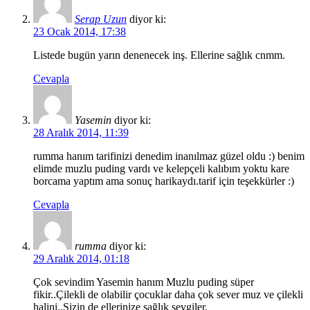
Serap Uzun
diyor ki:
23 Ocak 2014, 17:38
Listede bugün yarın denenecek inş. Ellerine sağlık cnmm.
Cevapla
Yasemin
diyor ki:
28 Aralık 2014, 11:39
rumma hanım tarifinizi denedim inanılmaz güzel oldu :) benim
elimde muzlu puding vardı ve kelepçeli kalıbım yoktu kare
borcama yaptım ama sonuç harikaydı.tarif için teşekkürler :)
Cevapla
rumma
diyor ki:
29 Aralık 2014, 01:18
Çok sevindim Yasemin hanım Muzlu puding süper
fikir..Çilekli de olabilir çocuklar daha çok sever muz ve çilekli
halini..Sizin de ellerinize sağlık sevgiler.