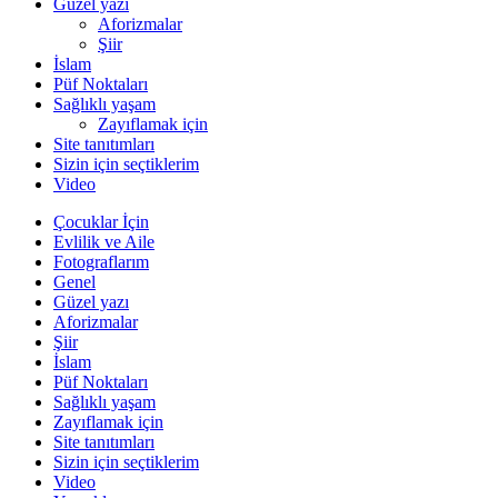
Güzel yazı
Aforizmalar
Şiir
İslam
Püf Noktaları
Sağlıklı yaşam
Zayıflamak için
Site tanıtımları
Sizin için seçtiklerim
Video
Çocuklar İçin
Evlilik ve Aile
Fotograflarım
Genel
Güzel yazı
Aforizmalar
Şiir
İslam
Püf Noktaları
Sağlıklı yaşam
Zayıflamak için
Site tanıtımları
Sizin için seçtiklerim
Video