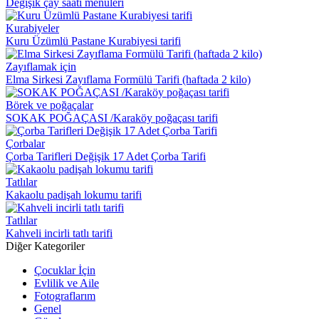
Değişik çay saati menüleri
Kurabiyeler
Kuru Üzümlü Pastane Kurabiyesi tarifi
Zayıflamak için
Elma Sirkesi Zayıflama Formülü Tarifi (haftada 2 kilo)
Börek ve poğaçalar
SOKAK POĞAÇASI /Karaköy poğaçası tarifi
Çorbalar
Çorba Tarifleri Değişik 17 Adet Çorba Tarifi
Tatlılar
Kakaolu padişah lokumu tarifi
Tatlılar
Kahveli incirli tatlı tarifi
Diğer Kategoriler
Çocuklar İçin
Evlilik ve Aile
Fotograflarım
Genel