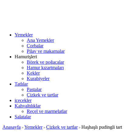
Yemekler
Ana Yemekler
Çorbalar
Pilav ve makarnalar
Hamurişleri
Börek ve poğaçalar
Hamur kızartmaları
Kekler
Kurabiyeler
Tatlılar
Pastalar
Çizkek ve tartlar
içecekler
Kahvaltılıklar
Reçel ve marmelatlar
Salatalar
Anasayfa
Yemekler
Çizkek ve tartlar
Haşhaşlı pudingli tart
>
>
>