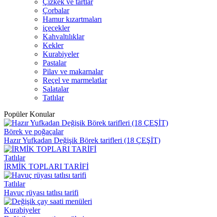
Çizkek ve tartlar
Çorbalar
Hamur kızartmaları
içecekler
Kahvaltılıklar
Kekler
Kurabiyeler
Pastalar
Pilav ve makarnalar
Reçel ve marmelatlar
Salatalar
Tatlılar
Popüler Konular
Börek ve poğaçalar
Hazır Yufkadan Değişik Börek tarifleri (18 ÇEŞİT)
Tatlılar
İRMİK TOPLARI TARİFİ
Tatlılar
Havuç rüyası tatlısı tarifi
Kurabiyeler