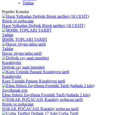
Tatlılar
Popüler Konular
Börek ve poğaçalar
Hazır Yufkadan Değişik Börek tarifleri (18 ÇEŞİT)
Tatlılar
İRMİK TOPLARI TARİFİ
Tatlılar
Havuç rüyası tatlısı tarifi
Kurabiyeler
Değişik çay saati menüleri
Kurabiyeler
Kuru Üzümlü Pastane Kurabiyesi tarifi
Zayıflamak için
Elma Sirkesi Zayıflama Formülü Tarifi (haftada 2 kilo)
Börek ve poğaçalar
SOKAK POĞAÇASI /Karaköy poğaçası tarifi