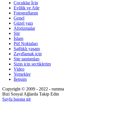
Çocuklar İçin
Evlilik ve Aile
Fotograflarım
Genel
Güzel yazı
Aforizmalar
Şiir
İslam
Püf Noktaları
Sağlıklı yaşam
Zayıflamak için
Site tanıtımları
Sizin için seçtiklerim
Video
Yemekler
İletişim
Copyright © 2009 - 2022 - rumma
Bizi Sosyal Ağlarda Takip Edin
Sayfa başına git