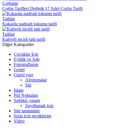
Çorbalar
Çorba Tarifleri Değişik 17 Adet Çorba Tarifi
Tatlılar
Kakaolu padişah lokumu tarifi
Tatlılar
Kahveli incirli tatlı tarifi
Diğer Kategoriler
Çocuklar İçin
Evlilik ve Aile
Fotograflarım
Genel
Güzel yazı
Aforizmalar
Şiir
İslam
Püf Noktaları
Sağlıklı yaşam
Zayıflamak için
Site tanıtımları
Sizin için seçtiklerim
Video