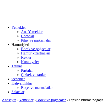
Yemekler
Ana Yemekler
Çorbalar
Pilav ve makarnalar
Hamurişleri
Börek ve poğaçalar
Hamur kızartmaları
Kekler
Kurabiyeler
Tatlılar
Pastalar
Çizkek ve tartlar
içecekler
Kahvaltılıklar
Reçel ve marmelatlar
Salatalar
Anasayfa
Yemekler
Börek ve poğaçalar
Tepside bükme poğaça
>
>
>