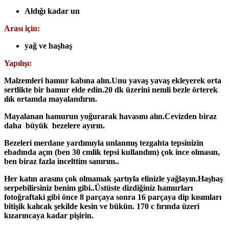
Aldığı kadar un
Arası için:
yağ ve haşhaş
Yapılışı:
Malzemleri hamur kabına alın.Unu yavaş yavaş ekleyerek orta
sertlikte bir hamur elde edin.20 dk üzerini nemli bezle örterek
ılık ortamda mayalandırın.
Mayalanan hamurun yoğurarak havasını alın.Cevizden biraz
daha büyük bezelere ayırın.
Bezeleri merdane yardımıyla unlanmış tezgahta tepsinizin
ebadında açın (ben 30 cmlik tepsi kullandım) çok ince olmasın,
ben biraz fazla incelttim sanırım..
Her katın arasını çok olmamak şartıyla elinizle yağlayın.Haşhaş
serpebilirsiniz benim gibi..Üstüste dizdiğiniz hamurları
fotoğraftaki gibi önce 8 parçaya sonra 16 parçaya dip kısımları
bitişik kalıcak şekilde kesin ve bükün. 170 c fırında üzeri
kızarıncaya kadar pişirin.