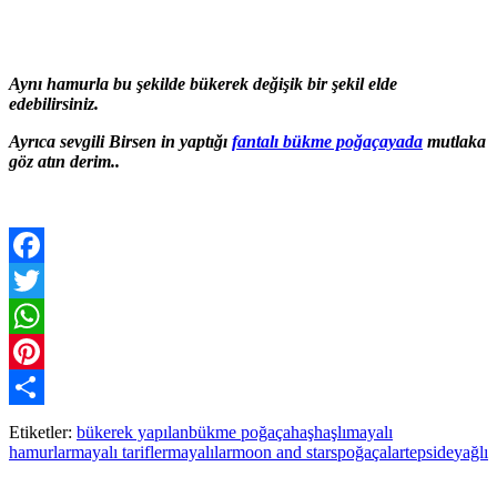
Aynı hamurla bu şekilde bükerek değişik bir şekil elde
edebilirsiniz.
Ayrıca sevgili Birsen in yaptığı
fantalı bükme poğaçayada
mutlaka
göz atın derim..
Facebook
Twitter
WhatsApp
Pinterest
Paylaş
Etiketler:
bükerek yapılan
bükme poğaça
haşhaşlı
mayalı
hamurlar
mayalı tarifler
mayalılar
moon and stars
poğaçalar
tepside
yağlı