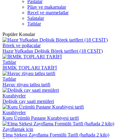
Pastalar
Pilav ve makarnalar
Reçel ve marmelatlar
Salatalar
Tatlılar
Popüler Konular
Börek ve poğaçalar
Hazır Yufkadan Değişik Börek tarifleri (18 ÇEŞİT)
Tatlılar
İRMİK TOPLARI TARİFİ
Tatlılar
Havuç rüyası tatlısı tarifi
Kurabiyeler
Değişik çay saati menüleri
Kurabiyeler
Kuru Üzümlü Pastane Kurabiyesi tarifi
Zayıflamak için
Elma Sirkesi Zayıflama Formülü Tarifi (haftada 2 kilo)