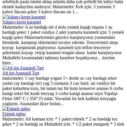
sebebiyle pasta ismini almış aslında daha çok şerbetli bir tatlıyı hatta
ekmek kadayıfını andırıyor. Malzemeler: Kek için: 3 yumurta 3
kahve fincanı şeker 3 kahve fincanı un 1...
Yalancı krem karamel
Malzemeler: 6 su bardağı süt 4 dolu yemek kaşığı nişasta 1 su
bardağı şeker 1 paket vanilya 2 adet yumurta karameli için: 5 yemek
kaşığı şeker Malzemelerimizi güzelce karıştırıyoruz yumurtaları
blendırda karıştırıp eklemenizi tavsiye ederim .Tenceremizi ateşe
koyup karıştırarak pişiriyoruz. karameli için teflon tencereye
şekerimizi koyup eriyip karamel rengini alana kadar karıştırıyoruz
Muhallebi kıvamındaki tatlımızı kaselere boşaltıyoruz , üzerine
birer...
Alt üst Ananasli Tart
malzemeler: 1 cay bardagi yogurt 1+ dortte uc cay bardagi seker
yarim cay bardagi sivi yag 3 yumurta 3 cay bard. un vanilya bir
paket kabartma tozu, bir tutam tuz bir kutu konserve ananas 6 corba
kasigi seker bir kasik tereyag 3 corba kasigi ananas suyu Yapılışı:
Firini 180° C ( 350° F) isitin. Yuvarlak bir kek kalibini tereyagla
yaglayin. Ananaslari ikiye bolun...
Etimek tatlısı
Malzemeler: Alt katman icin: * 1 paket etimek * 2 su bardağı toz
şeker * 2 su bardağı su Muhallebi icin: * 1/2 paket margarin * 3 türk