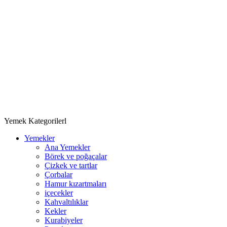
Yemek Kategorilerl
Yemekler
Ana Yemekler
Börek ve poğaçalar
Çizkek ve tartlar
Çorbalar
Hamur kızartmaları
içecekler
Kahvaltılıklar
Kekler
Kurabiyeler