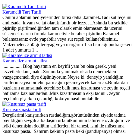
Karamelli Tart Tarifi
Canım ablamın hediyelerinden birisi daha ,karamel..Tadı süt reçelini
andırsada kıvam ve tat olarak farklı bir lezzet ..Aslında bu şekilde
pişirilip pişirilmediğinden tam olarak emin olamasam da üzerini
süslemek narına fırında karameliyle beraber pişirdim.Karamel
bulamazsanız evde yapabilir veya süt reçeli kullanabilirsiniz..
Malzemeler: 250 gr tereyağ veya margarin 1 su bardağı pudra şekeri
1 adet yumurta 1...
Karamelize armut tatlısı
................ Blog hayatının en keyifli yanı bu olsa gerek, yeni
lezzetlerle tanışmak...Sonunda yanılmak olsada denemekten
vazgeçmemeli diye düşünüyorum.Neyse ki deneyip yanıldığım
tariflerin sayısı bir elin parmağını geçmeyecek kadar az.Bunlardan
bazılarını anımsamak gerekirse ballı muz kızartması ve zeytin reçeli
hafızama kazınanlardan..Muz kızartmasının ekşi tadını , zeytin
reçelinin pişerken çıkardığı kokuyu nasıl unutabilir...
Kusursuz pasta tarifi
Dergilerimi karıştırırken rastladığım,görüntüsünden ziyade tadına
bayıldığım sevgili arkadaşım urfatutkununun tabiriyle övdüğüm ve
iyiki denemişim dediğim tariflerden bir tanesi, ismi ile müsemma
kusursuz pasta.. Sanırım kekinin pasta keki (pandispanya) olması