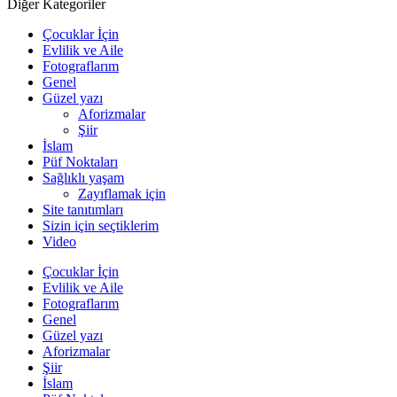
Diğer Kategoriler
Çocuklar İçin
Evlilik ve Aile
Fotograflarım
Genel
Güzel yazı
Aforizmalar
Şiir
İslam
Püf Noktaları
Sağlıklı yaşam
Zayıflamak için
Site tanıtımları
Sizin için seçtiklerim
Video
Çocuklar İçin
Evlilik ve Aile
Fotograflarım
Genel
Güzel yazı
Aforizmalar
Şiir
İslam