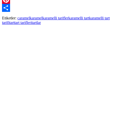
Pinterest
Paylaş
Etiketler:
caramel
karamel
karamelli tarifler
karamelli tart
karamelli tart
tarifi
tart
tart tarifleri
tartlar