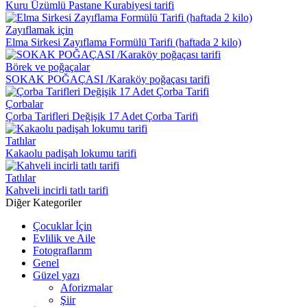
Kuru Üzümlü Pastane Kurabiyesi tarifi
Zayıflamak için
Elma Sirkesi Zayıflama Formülü Tarifi (haftada 2 kilo)
Börek ve poğaçalar
SOKAK POĞAÇASI /Karaköy poğaçası tarifi
Çorbalar
Çorba Tarifleri Değişik 17 Adet Çorba Tarifi
Tatlılar
Kakaolu padişah lokumu tarifi
Tatlılar
Kahveli incirli tatlı tarifi
Diğer Kategoriler
Çocuklar İçin
Evlilik ve Aile
Fotograflarım
Genel
Güzel yazı
Aforizmalar
Şiir