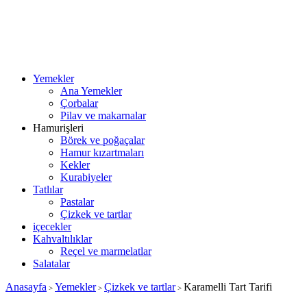
Yemekler
Ana Yemekler
Çorbalar
Pilav ve makarnalar
Hamurişleri
Börek ve poğaçalar
Hamur kızartmaları
Kekler
Kurabiyeler
Tatlılar
Pastalar
Çizkek ve tartlar
içecekler
Kahvaltılıklar
Reçel ve marmelatlar
Salatalar
Anasayfa
Yemekler
Çizkek ve tartlar
Karamelli Tart Tarifi
>
>
>