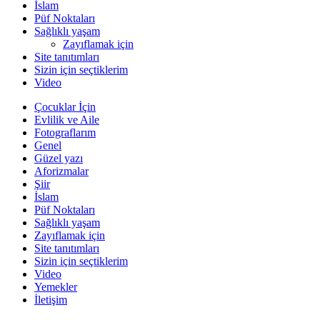
İslam
Püf Noktaları
Sağlıklı yaşam
Zayıflamak için
Site tanıtımları
Sizin için seçtiklerim
Video
Çocuklar İçin
Evlilik ve Aile
Fotograflarım
Genel
Güzel yazı
Aforizmalar
Şiir
İslam
Püf Noktaları
Sağlıklı yaşam
Zayıflamak için
Site tanıtımları
Sizin için seçtiklerim
Video
Yemekler
İletişim