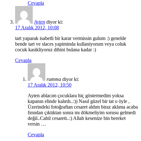
Cevapla
Ayten
diyor ki:
17 Aralık 2012, 10:08
tart yaparak isabetli bir karar vermissin gulum :) genelde
bende tart ve slaces yapiminda kullaniyorum veya coluk
cocuk kasikliyoruz dibini bulana kadar :)
Cevapla
rumma
diyor ki:
17 Aralık 2012, 10:50
Ayten ablacım çocuklara hiç göstermedim yoksa
kapanın elinde kalırdı..:)) Nasıl güzel bir tat o öyle ,
Üzerindeki fotoğraftan cesaret aldım biraz aklıma acaba
fırından çıktıktan sonra mı dökmeliyim sorusu gelmedi
değil..Cahil cesareti..:) Allah kesenize bin bereket
versin …
Cevapla