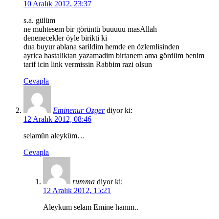
10 Aralık 2012, 23:37
s.a. gülüm
ne muhtesem bir görüntü buuuuu masAllah
denenecekler öyle birikti ki
dua buyur ablana sarildim hemde en özlemlisinden
ayrica hastaliktan yazamadim birtanem ama gördüm benim
tarif icin link vermissin Rabbim razi olsun
Cevapla
Eminenur Ozger
diyor ki:
12 Aralık 2012, 08:46
selamün aleyküm…
Cevapla
rumma
diyor ki:
12 Aralık 2012, 15:21
Aleykum selam Emine hanım..