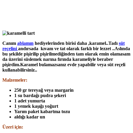
Canım
ablamın
hediyelerinden birisi daha ,karamel..Tadı
s
üt
reçelini
andırsada kıvam ve tat olarak farklı bir lezzet ..Aslında
bu şekilde pişirilip pişirilmediğinden tam olarak emin olamasam
da üzerini süslemek narına fırında karameliyle beraber
pişirdim.Karamel bulamazsanız evde yapabilir veya süt reçeli
kullanabilirsiniz..
Malzemeler:
250 gr tereyağ veya margarin
1 su bardağı pudra şekeri
1 adet yumurta
1 yemek kaşığı yoğurt
Yarım paket kabartma tozu
aldığı kadar un
Üzeri için: