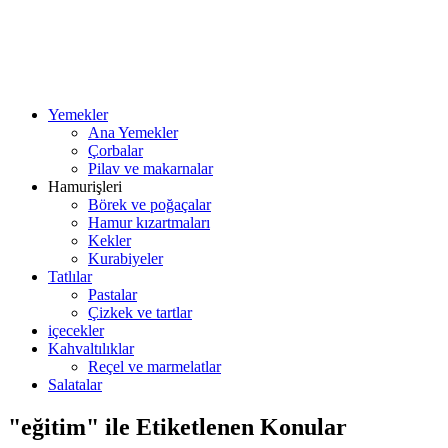
Yemekler
Ana Yemekler
Çorbalar
Pilav ve makarnalar
Hamurişleri
Börek ve poğaçalar
Hamur kızartmaları
Kekler
Kurabiyeler
Tatlılar
Pastalar
Çizkek ve tartlar
içecekler
Kahvaltılıklar
Reçel ve marmelatlar
Salatalar
"eğitim" ile Etiketlenen Konular