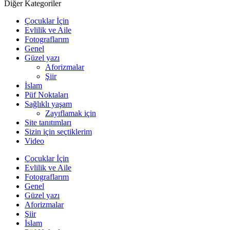
Diğer Kategoriler
Çocuklar İçin
Evlilik ve Aile
Fotograflarım
Genel
Güzel yazı
Aforizmalar
Şiir
İslam
Püf Noktaları
Sağlıklı yaşam
Zayıflamak için
Site tanıtımları
Sizin için seçtiklerim
Video
Çocuklar İçin
Evlilik ve Aile
Fotograflarım
Genel
Güzel yazı
Aforizmalar
Şiir
İslam