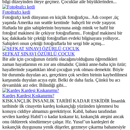
bilgi düzeyinden öteye geçmez. Çocuklar aile büyüklerinden...
Fotoğrafçı kedi
Fotoğrafçı kedi dünyanın en küçük fotoğrafçısı.. Adı cooper ,üç
yaşında Amerika nın seattle kentinde bahçeli bir evde yaşıyor.
Haftada bir gün sahiplerinin boynuna astığı minik ve hafif bir
fotoğraf makinesi ile çekiyor fotoğraflarını.. Fotoğraf makinesi bir
kaç dakikada bir çektiği fotoğrafları evdeki bilgisayara yolluyor..
Sahipleri onun çektiği fotoğraflarla bir sergi bile açmış...
ŞEFKAT SINAVI ÖZÜRLÜ ÇOCUK
Bir aile için çocuğunun özürlü olacağını/olduğunu öğrendikleri
zaman hayatlarının en zor anı olmalıdır. Çünkü anne-baba için özür;
hayallerinde yaşattıkları ideal çocuğun yok olması demektir. Böyle
bir durumda duyulan acı, gerçekten çok sevilen birinin kaybedilmesi
karşısında duyulan acıya eştir. Belki de daha fazla. Çünkü bu acı
devamlılık arz eder. Bilindiği gibi...
Kardeş Kardeşi Kıskanırmı?
KISKANÇLIK İNSANLIK TARİHİ KADAR ESKİDİR İnsanlık
tarihinde ilk cinayetin kardeş kıskançlığı yüzünden işlenmesi bu
konuyu ciddiye almamızı gerektiriyor. Kabil, babası tarafından
sevilen kardeşi Habil’i o kadar kıskanır ki, kıskançlık ateşini ancak
onu öldürerek söndürmeye çalışır. Hz. Yusuf’un kardeşleri de
kıskançlık duygusuna yenik düşerler, gezmeye çıkarma bahanesiyle