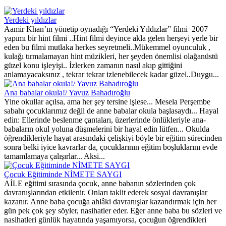
Yerdeki yıldızlar
Aamir Khan’ın yönetip oynadığı “Yerdeki Yıldızlar” filmi 2007
yapımı bir hint filmi ..Hint filmi deyince akla gelen herşeyi yerle bir
eden bu filmi mutlaka herkes seyretmeli..Mükemmel oyunculuk ,
kulağı tırmalamayan hint müzikleri, her şeyden önemlisi olağanüstü
güzel konu işleyişi.. İzlerken zamanın nasıl akıp gittiğini
anlamayacaksınız , tekrar tekrar izlenebilecek kadar güzel..Duygu...
Ana babalar okula!/ Yavuz Bahadıroğlu
Yine okullar açılsa, ama her şey tersine işlese... Mesela Perşembe
sabahı çocuklarımız değil de anne babalar okula başlasaydı... Hayal
edin: Ellerinde beslenme çantaları, üzerlerinde önlükleriyle ana-
babaların okul yoluna düşmelerini bir hayal edin lütfen... Okulda
öğrendikleriyle hayat arasındaki çelişkiyi böyle bir eğitim sürecinden
sonra belki iyice kavrarlar da, çocuklarının eğitim boşluklarını evde
tamamlamaya çalışırlar... Aksi...
Çocuk Eğitiminde NİMETE SAYGI
AİLE eğitimi sırasında çocuk, anne babanın sözlerinden çok
davranışlarından etkilenir. Onları taklit ederek sosyal davranışlar
kazanır. Anne baba çocuğa ahlâki davranışlar kazandırmak için her
gün pek çok şey söyler, nasihatler eder. Eğer anne baba bu sözleri ve
nasihatleri günlük hayatında yaşamıyorsa, çocuğun öğrendikleri