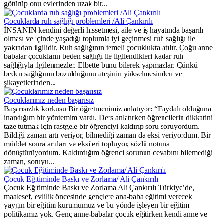
götürüp onu evlerinden uzak bir...
Çocuklarda ruh sağlığı problemleri /Ali Çankırılı
İNSANIN kendini değerli hissetmesi, aile ve iş hayatında başarılı
olması ve içinde yaşadığı toplumla iyi geçinmesi ruh sağlığı ile
yakından ilgilidir. Ruh sağlığının temeli çocuklukta atılır. Çoğu anne
babalar çocukların beden sağlığı ile ilgilendikleri kadar ruh
sağlığıyla ilgilenmezler. Elbette bunu bilerek yapmazlar. Çünkü
beden sağlığının bozulduğunu ateşinin yükselmesinden ve
şikayetlerinden...
Çocuklarımız neden başarısız
Başarısızlık korkusu Bir öğretmenimiz anlatıyor: “Faydalı olduğuna
inandığım bir yöntemim vardı. Ders anlatırken öğrencilerin dikkatini
taze tutmak için rastgele bir öğrenciyi kaldırıp soru soruyordum.
Bildiği zaman artı veriyor, bilmediği zaman da eksi veriyordum. Bir
müddet sonra artıları ve eksileri topluyor, sözlü notuna
dönüştürüyordum. Kaldırdığım öğrenci sorunun cevabını bilemediği
zaman, soruyu...
Çocuk Eğitiminde Baskı ve Zorlama/ Ali Çankırılı
Çocuk Eğitiminde Baskı ve Zorlama Ali Çankırılı Türkiye’de,
maalesef, evlilik öncesinde gençlere ana-baba eğitimi verecek
yaygın bir eğitim kurumumuz ve bu yönde işleyen bir eğitim
politikamız yok. Genç anne-babalar çocuk eğitirken kendi anne ve