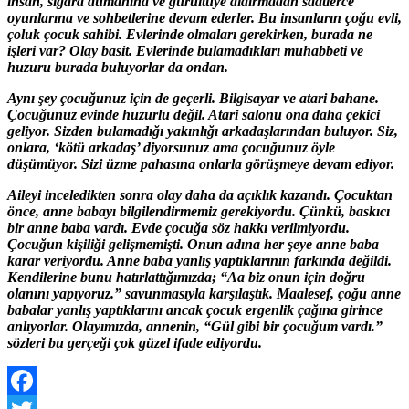
insan, sigara dumanına ve gürültüye aldırmadan saatlerce
oyunlarına ve sohbetlerine devam ederler. Bu insanların çoğu evli,
çoluk çocuk sahibi. Evlerinde olmaları gerekirken, burada ne
işleri var? Olay basit. Evlerinde bulamadıkları muhabbeti ve
huzuru burada buluyorlar da ondan.
Aynı şey çocuğunuz için de geçerli. Bilgisayar ve atari bahane.
Çocuğunuz evinde huzurlu değil. Atari salonu ona daha çekici
geliyor. Sizden bulamadığı yakınlığı arkadaşlarından buluyor. Siz,
onlara, ‘kötü arkadaş’ diyorsunuz ama çocuğunuz öyle
düşümüyor. Sizi üzme pahasına onlarla görüşmeye devam ediyor.
Aileyi inceledikten sonra olay daha da açıklık kazandı. Çocuktan
önce, anne babayı bilgilendirmemiz gerekiyordu. Çünkü, baskıcı
bir anne baba vardı. Evde çocuğa söz hakkı verilmiyordu.
Çocuğun kişiliği gelişmemişti. Onun adına her şeye anne baba
karar veriyordu. Anne baba yanlış yaptıklarının farkında değildi.
Kendilerine bunu hatırlattığımızda; “Aa biz onun için doğru
olanını yapıyoruz.” savunmasıyla karşılaştık. Maalesef, çoğu anne
babalar yanlış yaptıklarını ancak çocuk ergenlik çağına girince
anlıyorlar. Olayımızda, annenin, “Gül gibi bir çocuğum vardı.”
sözleri bu gerçeği çok güzel ifade ediyordu.