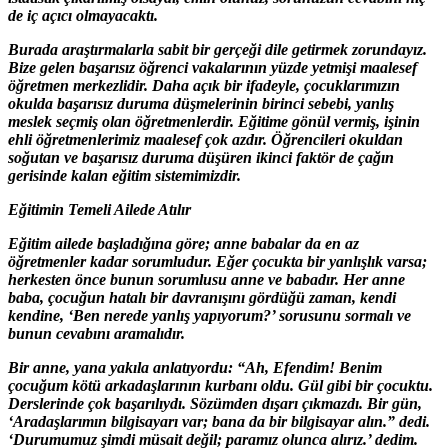
de iç açıcı olmayacaktı.
Burada araştırmalarla sabit bir gerçeği dile getirmek zorundayız.
Bize gelen başarısız öğrenci vakalarının yüzde yetmişi maalesef
öğretmen merkezlidir. Daha açık bir ifadeyle, çocuklarımızın
okulda başarısız duruma düşmelerinin birinci sebebi, yanlış
meslek seçmiş olan öğretmenlerdir. Eğitime gönül vermiş, işinin
ehli öğretmenlerimiz maalesef çok azdır. Öğrencileri okuldan
soğutan ve başarısız duruma düşüren ikinci faktör de çağın
gerisinde kalan eğitim sistemimizdir.
Eğitimin Temeli Ailede Atılır
Eğitim ailede başladığına göre; anne babalar da en az
öğretmenler kadar sorumludur. Eğer çocukta bir yanlışlık varsa;
herkesten önce bunun sorumlusu anne ve babadır. Her anne
baba, çocuğun hatalı bir davranışını gördüğü zaman, kendi
kendine, ‘Ben nerede yanlış yapıyorum?’ sorusunu sormalı ve
bunun cevabını aramalıdır.
Bir anne, yana yakıla anlatıyordu: “Ah, Efendim! Benim
çocuğum kötü arkadaşlarının kurbanı oldu. Gül gibi bir çocuktu.
Derslerinde çok başarılıydı. Sözümden dışarı çıkmazdı. Bir gün,
‘Aradaşlarımın bilgisayarı var; bana da bir bilgisayar alın.” dedi.
‘Durumumuz şimdi müsait değil; paramız olunca alırız.’ dedim.