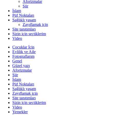
Aforizmalar
Şiir
İslam
Püf Noktaları
Sağlıklı yaşam
Zayıflamak için
Site tanıtımları
Sizin için seçtiklerim
Video
Çocuklar İçin
Evlilik ve Aile
Fotograflarım
Genel
Güzel yazı
Aforizmalar
Şiir
İslam
Püf Noktaları
Sağlıklı yaşam
Zayıflamak için
Site tanıtımları
Sizin için seçtiklerim
Video
Yemekler