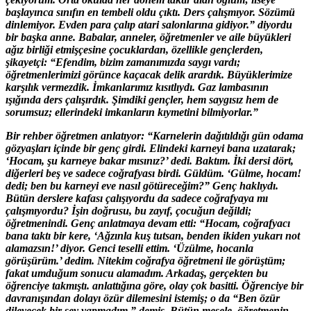
başlayınca sınıfın en tembeli oldu çıktı. Ders çalışmıyor. Sözümü
dinlemiyor. Evden para çalıp atari salonlarına gidiyor.” diyordu
bir başka anne. Babalar, anneler, öğretmenler ve aile büyükleri
ağız birliği etmişçesine çocuklardan, özellikle gençlerden,
şikayetçi: “Efendim, bizim zamanımızda saygı vardı;
öğretmenlerimizi görünce kaçacak delik arardık. Büyüklerimize
karşılık vermezdik. İmkanlarımız kısıtlıydı. Gaz lambasının
ışığında ders çalışırdık. Şimdiki gençler, hem saygısız hem de
sorumsuz; ellerindeki imkanların kıymetini bilmiyorlar.”
Bir rehber öğretmen anlatıyor: “Karnelerin dağıtıldığı gün odama
gözyaşları içinde bir genç girdi. Elindeki karneyi bana uzatarak;
‘Hocam, şu karneye bakar mısınız?’ dedi. Baktım. İki dersi dört,
diğerleri beş ve sadece coğrafyası birdi. Güldüm. ‘Gülme, hocam!
dedi; ben bu karneyi eve nasıl götüreceğim?” Genç haklıydı.
Bütün derslere kafası çalışıyordu da sadece coğrafyaya mı
çalışmıyordu? İşin doğrusu, bu zayıf, çocuğun değildi;
öğretmenindi. Genç anlatmaya devam etti: “Hocam, coğrafyacı
bana taktı bir kere, ‘Ağzınla kuş tutsan, benden ikiden yukarı not
alamazsın!’ diyor. Genci teselli ettim. ‘Üzülme, hocanla
görüşürüm.’ dedim. Nitekim coğrafya öğretmeni ile görüştüm;
fakat umduğum sonucu alamadım. Arkadaş, gerçekten bu
öğrenciye takmıştı. anlattığına göre, olay çok basitti. Öğrenciye bir
davranışından dolayı özür dilemesini istemiş; o da “Ben özür
dileyecek bir şey yapmadım.” demiş. Bütün mesele, öğretmenin