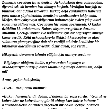
Zamanla çocuğun huyu değişti. ‘Arkadaşlarla ders çalışacağım.’
diyerek sık sık benden izin almaya başladı. Verdiğim harçlığı az
buluyor; daha fazla istiyordu. Birkaç defa çantamdan habersiz
para alınca şüphelendim; kendisine sezdirmeden takip ettim.
Meğer, ders çalışmaya gidiyorum bahanesiyle evden çıkıp atari
salonuna gidiyormuş. Çocuğum hiç yalan söylemezdi. O kadar
üzüldüm ki, anlatamam. Babası akşam eve gelince durumu
anlattım. Çocuğu tekrar eve bağlamak için bir bilgisayar almaya
karar verdik. Kötü arkadaşlarıyla ilişkisini keseceğine ve atari
salonuna gitmeyeceğine dair söz verdiği taktirde kendisine bir
bilgisayar alacağımızı söyledik. Özür diledi, söz verdi…
Hikayenin devamını tahmin ettiğim için anneye sordum:
–Bilgisayar aldığınız halde, o yine evden kaçmaya ve
arkadaşlarıyla buluşup atari salonuna gitmeye devam etti; değil
mi?
Anne, şaşkın bakışlarla;
–Evet… dedi; nasıl bildiniz?
–Bakın, hanımefendi; dedim. Eskilerin bir sözü vardır: “Gönül ne
kahve ister ne kahvehane; gönül ahbap ister kahve bahane.”
Kahvehanelerin önünden geçerken bir bakın içeriye. onlarca