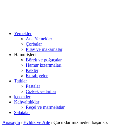
Yemekler
Ana Yemekler
Çorbalar
Pilav ve makarnalar
Hamurişleri
Börek ve poğaçalar
Hamur kızartmaları
Kekler
Kurabiyeler
Tatlılar
Pastalar
Çizkek ve tartlar
içecekler
Kahvaltılıklar
Reçel ve marmelatlar
Salatalar
Anasayfa
Evlilik ve Aile
Çocuklarımız neden başarısız
>
>