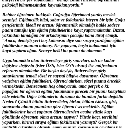
psikoloji bilmemesinden kaynaklanıyordu.”
Rehber öğretmen haklıydı. Coğrafya öğretmeni yanlış meslek
seçmişti. Eğitimcilik bilgi, sabır ve fedakarlık isteyen bir iştir. Çoğu
gençlerimiz, ideali ve arzusu öğretmenlik olmadığı halde sadece
puanı tuttuğu için eğitim fakültelerine kayıt yaptırmaktadır. Bizzat,
yakından tanıdığım bir arkadaşımın çocuğu bana itiraf etmişti.
“Amca, demişti; yeri boş kalmasın diye son sıraya yazdığım eğitim
fakültesine puanım tutmuş. Ne yapayım, boşta kalmamak için
kayıt yaptıracağım. Seneye belki bu puanı da alamam.”
Uygulanmakta olan üniversiteye giriş sınavları, adı ne kadar
değişirse değişsin (ister ÖSS, ister ÖYS olsun) lise müfredatını
referans almaktadır. Bir başka deyişle, üniversiteye giriş
sınavlarının temeli sözel ve sayısal bilgiye dayanıyor. Öğretmen
yetiştiren eğitim fakülteleri, öğrenci alırken, sözel puana öncelik
vermektedir. Benzetmem hoş olmayacak, ama gerçek o ki;
papağan bir öğrenci eğitim fakültesine girecek bir puanı kolaylıkla
elde edebilir. Diğer bölümlerin durumu da bundan farklı değildir.
Neden? Çünkü bütün üniversiteler, birkaç bölüm istisna, giriş
sınavında alınan puanlara göre öğrenci seçmektedir. Eğitim
fakültelerine kayıt yaptıran öğrencilerden acaba yüzde kaçı
gönlünde öğretmen olma arzusu taşıyor? Yüzde kaçı, tercihini
yaparken, birinci sıraya eğitim fakültesini yazmıştı? Gerçek bir
istatistik çıkarılmış olsaydı, emin olunuz, sorunuzun cevabını hiç