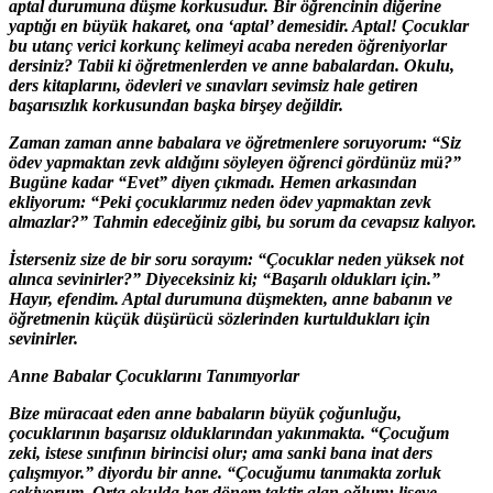
aptal durumuna düşme korkusudur. Bir öğrencinin diğerine
yaptığı en büyük hakaret, ona ‘aptal’ demesidir. Aptal! Çocuklar
bu utanç verici korkunç kelimeyi acaba nereden öğreniyorlar
dersiniz? Tabii ki öğretmenlerden ve anne babalardan. Okulu,
ders kitaplarını, ödevleri ve sınavları sevimsiz hale getiren
başarısızlık korkusundan başka birşey değildir.
Zaman zaman anne babalara ve öğretmenlere soruyorum: “Siz
ödev yapmaktan zevk aldığını söyleyen öğrenci gördünüz mü?”
Bugüne kadar “Evet” diyen çıkmadı. Hemen arkasından
ekliyorum: “Peki çocuklarımız neden ödev yapmaktan zevk
almazlar?” Tahmin edeceğiniz gibi, bu sorum da cevapsız kalıyor.
İsterseniz size de bir soru sorayım: “Çocuklar neden yüksek not
alınca sevinirler?” Diyeceksiniz ki; “Başarılı oldukları için.”
Hayır, efendim. Aptal durumuna düşmekten, anne babanın ve
öğretmenin küçük düşürücü sözlerinden kurtuldukları için
sevinirler.
Anne Babalar Çocuklarını Tanımıyorlar
Bize müracaat eden anne babaların büyük çoğunluğu,
çocuklarının başarısız olduklarından yakınmakta. “Çocuğum
zeki, istese sınıfının birincisi olur; ama sanki bana inat ders
çalışmıyor.” diyordu bir anne. “Çocuğumu tanımakta zorluk
çekiyorum. Orta okulda her dönem taktir alan oğlum; liseye