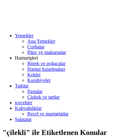
Yemekler
Ana Yemekler
Çorbalar
Pilav ve makarnalar
Hamurişleri
Börek ve poğaçalar
Hamur kızartmaları
Kekler
Kurabiyeler
Tatlılar
Pastalar
Çizkek ve tartlar
içecekler
Kahvaltılıklar
Reçel ve marmelatlar
Salatalar
"çilekli" ile Etiketlenen Konular