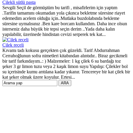
Çilekli sütlü pasta
Sevgili Seçil de görmüştüm bu tarifi , misafirlerim için yaptım
.Tarifin tamamını okumadan yola çıkınca bekletme süresine riayet
edemedim acelem olduğu için..Mutlaka buzdolabında bekleme
süresine uymalısınız .Ben kare borcam kullandım. Daha ince olsun
isterseniz daha büyük bir tepsi seçin derim ..Yada daha kalın
yapılabilir, üzerinede hindistan cevizi serperek tek kat...
Çilek reçeli
Kıvamı tadı kokusu gerçekten çok güzeldi. Tarif Abdurrahman
Cerrahoğlunun sofra nimetleri kitabından alıntıdır.. Biraz gecikmeli
bir tarif farkındayım..: ) Malzemeler: 1 kg çilek 6 su bardağı toz
şeker 3 gr limon tuzu veya 2 kaşık limon suyu Yapılışı: Çilekler bol
su içerisinde kumu arıtılana kadar yıkanır. Tencereye bir kat çilek bir
kat şeker olmak üzere koyulur. Ertesi...