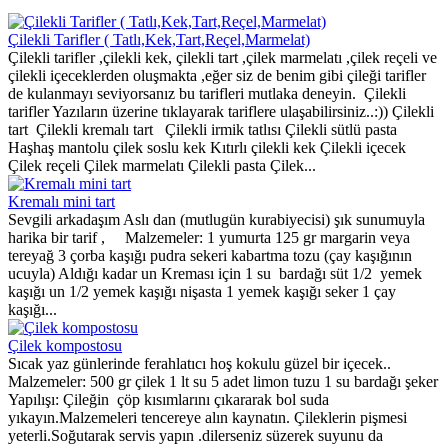
Çilekli Tarifler ( Tatlı,Kek,Tart,Reçel,Marmelat)
Çilekli tarifler ,çilekli kek, çilekli tart ,çilek marmelatı ,çilek reçeli ve
çilekli içeceklerden oluşmakta ,eğer siz de benim gibi çileği tarifler
de kulanmayı seviyorsanız bu tarifleri mutlaka deneyin. Çilekli
tarifler Yazıların üzerine tıklayarak tariflere ulaşabilirsiniz..:)) Çilekli
tart Çilekli kremalı tart Çilekli irmik tatlısı Çilekli sütlü pasta
Haşhaş mantolu çilek soslu kek Kıtırlı çilekli kek Çilekli içecek
Çilek reçeli Çilek marmelatı Çilekli pasta Çilek...
Kremalı mini tart
Sevgili arkadaşım Aslı dan (mutlugün kurabiyecisi) şık sunumuyla
harika bir tarif , Malzemeler: 1 yumurta 125 gr margarin veya
tereyağ 3 çorba kaşığı pudra sekeri kabartma tozu (çay kaşığının
ucuyla) Aldığı kadar un Kreması için 1 su bardağı süt 1/2 yemek
kaşığı un 1/2 yemek kaşığı nişasta 1 yemek kaşığı seker 1 çay
kaşığı...
Çilek kompostosu
Sıcak yaz günlerinde ferahlatıcı hoş kokulu güzel bir içecek..
Malzemeler: 500 gr çilek 1 lt su 5 adet limon tuzu 1 su bardağı şeker
Yapılışı: Çileğin çöp kısımlarını çıkararak bol suda
yıkayın.Malzemeleri tencereye alın kaynatın. Çileklerin pişmesi
yeterli.Soğutarak servis yapın .dilerseniz süzerek suyunu da