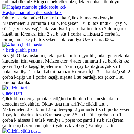
kullanabilirsiniz.Bir gece bekletirseniz çilekler daha tatlı oluyor.
Haşhaş mantolu çilek soslu kek
Oktay ustadan güzel bir tarif daha..Çilek bitmeden deneyin..
Malzemeler: 3 yumurta 1 su b. toz şeker 1 su b. toz fındık 1 çay b.
süt 1 çay b. sıvıyağ 1 pk. vanilya 1 pk. kabartma tozu 7 dolu çorba
kaşığı un Kreması için: 2 su b. süt 1 çorba k. nişasta 2 çorba k.
pirinç unu 1 çay b. toz şeker 1 pk. vanilya Üzeri için: 300...
4 katlı çilekli pasta
Sevgili Oktay ustanın çilekli pasta tarifini ,yurtdışından gelecek olan
kardeşim için yaptım . Malzemeler: 4 adet yumurta 1 su bardağı toz
şeker 4 çorba kaşığı tepeleme un Yarım çay bardağı soğuk su 1
paket vanilya 1 paket kabartma tozu Kreması İçin 3 su bardağı süt 2
çorba kaşığı un 1 çorba kaşığı nişasta 1 su bardağı toz şeker 1 su
bardağı damla...
Çilekli tart
Çilek bitmeden yapmak istediğim tariflerden bir tanesini daha
denedim çok şükür.. Oktay usta nın tarifiyle çilekli tart...
Malzemeler: 3 su b.un 125 gr.tereyağı 2 yumurta 1 su b.pudra şekeri
1 çay k.kabartma tozu Kreması için: 2.5 su b.süt 2 çorba k.un 1
çorba k.nişasta 1 tatlı k.vanilya 1 poşet toz şanti 1 su b.süt (krem
şanti için) Üzeri için: çilek ( yaklaşık 750 gr ) Yapılışı: Tartın...