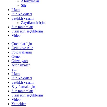
Aforizmalar
Şiir
İslam
Püf Noktaları
Sağlıklı yaşam
Zayıflamak için
Site tanıtımları
Sizin için seçtiklerim
Video
Çocuklar İçin
Evlilik ve Aile
Fotograflarım
Genel
Güzel yazı
Aforizmalar
Şiir
İslam
Püf Noktaları
Sağlıklı yaşam
Zayıflamak için
Site tanıtımları
Sizin için seçtiklerim
Video
Yemekler