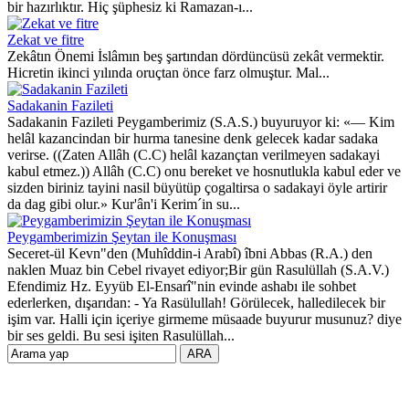
bir hazırlıktır. Hiç şüphesiz ki Ramazan-ı...
Zekat ve fitre
Zekâtın Önemi İslâmın beş şartından dördüncüsü zekât vermektir.
Hicretin ikinci yılında oruçtan önce farz olmuştur. Mal...
Sadakanin Fazileti
Sadakanin Fazileti Peygamberimiz (S.A.S.) buyuruyor ki: «— Kim
helâl kazancindan bir hurma tanesine denk gelecek kadar sadaka
verirse. ((Zaten Allâh (C.C) helâl kazançtan verilmeyen sadakayi
kabul etmez.)) Allâh (C.C) onu bereket ve hosnutlukla kabul eder ve
sizden biriniz tayini nasil büyütüp çogaltirsa o sadakayi öyle artirir
da dag gibi olur.» Kur'ân'i Kerim´in su...
Peygamberimizin Şeytan ile Konuşması
Seceret-ül Kevn"den (Muhîddin-i Arabî) îbni Abbas (R.A.) den
naklen Muaz bin Cebel rivayet ediyor;Bir gün Rasulüllah (S.A.V.)
Efendimiz Hz. Eyyüb El-Ensarî"nin evinde ashabı ile sohbet
ederlerken, dışarıdan: - Ya Rasülullah! Görülecek, halledilecek bir
işim var. Halli için içeriye girmeme müsaade buyurur musunuz? diye
bir ses geldi. Bu sesi işiten Rasulüllah...