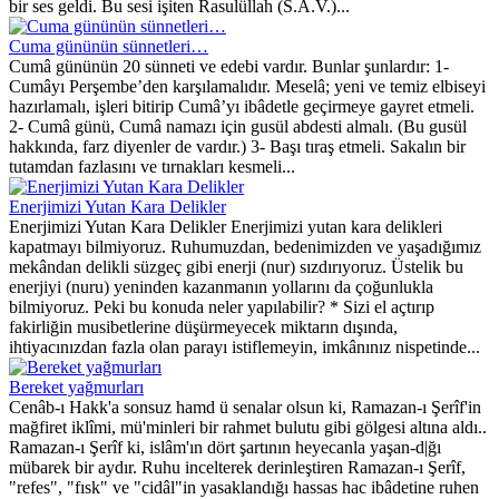
bir ses geldi. Bu sesi işiten Rasulüllah (S.A.V.)...
Cuma gününün sünnetleri…
Cumâ gününün 20 sünneti ve edebi vardır. Bunlar şunlardır: 1-
Cumâyı Perşembe’den karşılamalıdır. Meselâ; yeni ve temiz elbiseyi
hazırlamalı, işleri bitirip Cumâ’yı ibâdetle geçirmeye gayret etmeli.
2- Cumâ günü, Cumâ namazı için gusül abdesti almalı. (Bu gusül
hakkında, farz diyenler de vardır.) 3- Başı tıraş etmeli. Sakalın bir
tutamdan fazlasını ve tırnakları kesmeli...
Enerjimizi Yutan Kara Delikler
Enerjimizi Yutan Kara Delikler Enerjimizi yutan kara delikleri
kapatmayı bilmiyoruz. Ruhumuzdan, bedenimizden ve yaşadığımız
mekândan delikli süzgeç gibi enerji (nur) sızdırıyoruz. Üstelik bu
enerjiyi (nuru) yeninden kazanmanın yollarını da çoğunlukla
bilmiyoruz. Peki bu konuda neler yapılabilir? * Sizi el açtırıp
fakirliğin musibetlerine düşürmeyecek miktarın dışında,
ihtiyacınızdan fazla olan parayı istiflemeyin, imkânınız nispetinde...
Bereket yağmurları
Cenâb-ı Hakk'a sonsuz hamd ü senalar olsun ki, Ramazan-ı Şerîf'in
mağfiret iklîmi, mü'minleri bir rahmet bulutu gibi gölgesi altına aldı..
Ramazan-ı Şerîf ki, islâm'ın dört şartının heyecanla yaşan-d|ğı
mübarek bir aydır. Ruhu incelterek derinleştiren Ramazan-ı Şerîf,
"refes", "fısk" ve "cidâl"in yasaklandığı hassas hac ibâdetine ruhen