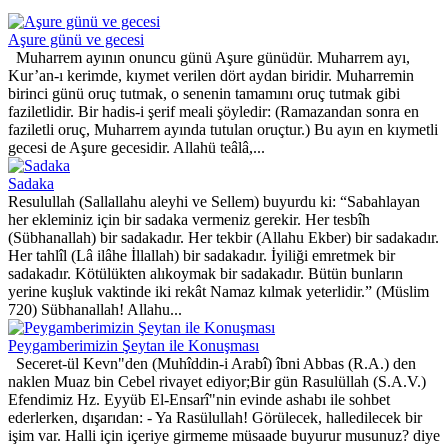
Aşure günü ve gecesi
Muharrem ayının onuncu günü Aşure günüdür. Muharrem ayı,
Kur’an-ı kerimde, kıymet verilen dört aydan biridir. Muharremin
birinci günü oruç tutmak, o senenin tamamını oruç tutmak gibi
faziletlidir. Bir hadis-i şerif meali şöyledir: (Ramazandan sonra en
faziletli oruç, Muharrem ayında tutulan oruçtur.) Bu ayın en kıymetli
gecesi de Aşure gecesidir. Allahü teâlâ,...
Sadaka
Resulullah (Sallallahu aleyhi ve Sellem) buyurdu ki: “Sabahlayan
her ekleminiz için bir sadaka vermeniz gerekir. Her tesbîh
(Sübhanallah) bir sadakadır. Her tekbir (Allahu Ekber) bir sadakadır.
Her tahlîl (Lâ ilâhe İllallah) bir sadakadır. İyiliği emretmek bir
sadakadır. Kötülükten alıkoymak bir sadakadır. Bütün bunların
yerine kuşluk vaktinde iki rekât Namaz kılmak yeterlidir.” (Müslim
720) Sübhanallah! Allahu...
Peygamberimizin Şeytan ile Konuşması
Seceret-ül Kevn"den (Muhîddin-i Arabî) îbni Abbas (R.A.) den
naklen Muaz bin Cebel rivayet ediyor;Bir gün Rasulüllah (S.A.V.)
Efendimiz Hz. Eyyüb El-Ensarî"nin evinde ashabı ile sohbet
ederlerken, dışarıdan: - Ya Rasülullah! Görülecek, halledilecek bir
işim var. Halli için içeriye girmeme müsaade buyurur musunuz? diye