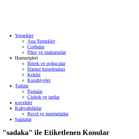
Yemekler
Ana Yemekler
Çorbalar
Pilav ve makarnalar
Hamurişleri
Börek ve poğaçalar
Hamur kızartmaları
Kekler
Kurabiyeler
Tatlılar
Pastalar
Çizkek ve tartlar
içecekler
Kahvaltılıklar
Reçel ve marmelatlar
Salatalar
"sadaka" ile Etiketlenen Konular