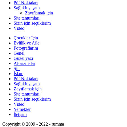
Püf Noktaları
Sağlıklı yaşam
Zayıflamak için
Site tanıtımları
Sizin için seçtiklerim
Video
Çocuklar İçin
Evlilik ve Aile
Fotograflarım
Genel
Güzel yazı
Aforizmalar
Şiir
İslam
Püf Noktaları
Sağlıklı yaşam
Zayıflamak için
Site tanıtımları
Sizin için seçtiklerim
Video
Yemekler
İletişim
Copyright © 2009 - 2022 - rumma