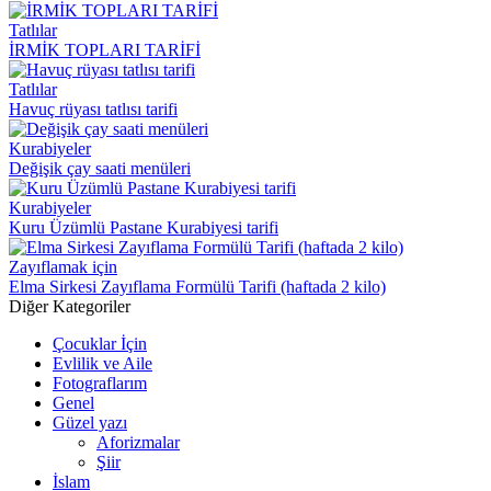
Tatlılar
İRMİK TOPLARI TARİFİ
Tatlılar
Havuç rüyası tatlısı tarifi
Kurabiyeler
Değişik çay saati menüleri
Kurabiyeler
Kuru Üzümlü Pastane Kurabiyesi tarifi
Zayıflamak için
Elma Sirkesi Zayıflama Formülü Tarifi (haftada 2 kilo)
Diğer Kategoriler
Çocuklar İçin
Evlilik ve Aile
Fotograflarım
Genel
Güzel yazı
Aforizmalar
Şiir
İslam