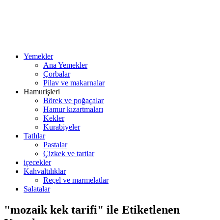
Yemekler
Ana Yemekler
Çorbalar
Pilav ve makarnalar
Hamurişleri
Börek ve poğaçalar
Hamur kızartmaları
Kekler
Kurabiyeler
Tatlılar
Pastalar
Çizkek ve tartlar
içecekler
Kahvaltılıklar
Reçel ve marmelatlar
Salatalar
"mozaik kek tarifi" ile Etiketlenen