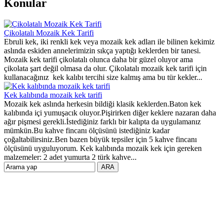
Konular
Çikolatalı Mozaik Kek Tarifi
Ebruli kek, iki renkli kek veya mozaik kek adları ile bilinen kekimiz
aslında eskiden annelerimizin sıkça yaptığı keklerden bir tanesi.
Mozaik kek tarifi çikolatalı olunca daha bir güzel oluyor ama
çikolata şart değil olmasa da olur. Çikolatalı mozaik kek tarifi için
kullanacağınız kek kalıbı tercihi size kalmış ama bu tür kekler...
Kek kalıbında mozaik kek tarifi
Mozaik kek aslında herkesin bildiği klasik keklerden.Baton kek
kalıbında içi yumuşacık oluyor.Pişirirken diğer keklere nazaran daha
ağır pişmesi gerekli.İstediğiniz farklı bir kalıpta da uygulamanız
mümkün.Bu kahve fincanı ölçüsünü istediğiniz kadar
çoğaltabilirsiniz.Ben bazen büyük tepsiler için 5 kahve fincanı
ölçüsünü uyguluyorum. Kek kalıbında mozaik kek için gereken
malzemeler: 2 adet yumurta 2 türk kahve...