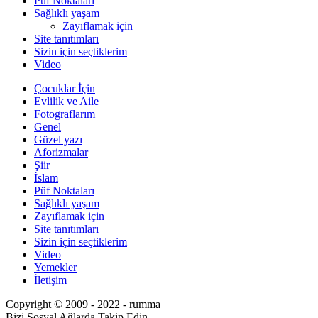
Püf Noktaları
Sağlıklı yaşam
Zayıflamak için
Site tanıtımları
Sizin için seçtiklerim
Video
Çocuklar İçin
Evlilik ve Aile
Fotograflarım
Genel
Güzel yazı
Aforizmalar
Şiir
İslam
Püf Noktaları
Sağlıklı yaşam
Zayıflamak için
Site tanıtımları
Sizin için seçtiklerim
Video
Yemekler
İletişim
Copyright © 2009 - 2022 - rumma
Bizi Sosyal Ağlarda Takip Edin