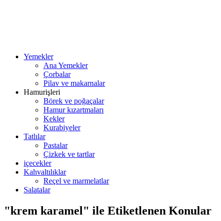
Yemekler
Ana Yemekler
Çorbalar
Pilav ve makarnalar
Hamurişleri
Börek ve poğaçalar
Hamur kızartmaları
Kekler
Kurabiyeler
Tatlılar
Pastalar
Çizkek ve tartlar
içecekler
Kahvaltılıklar
Reçel ve marmelatlar
Salatalar
"krem karamel" ile Etiketlenen Konular