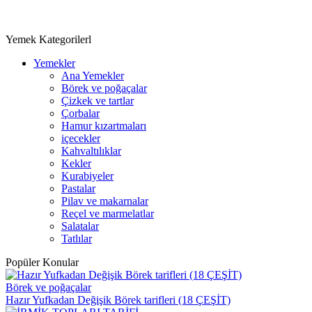
Yemek Kategorilerl
Yemekler
Ana Yemekler
Börek ve poğaçalar
Çizkek ve tartlar
Çorbalar
Hamur kızartmaları
içecekler
Kahvaltılıklar
Kekler
Kurabiyeler
Pastalar
Pilav ve makarnalar
Reçel ve marmelatlar
Salatalar
Tatlılar
Popüler Konular
Börek ve poğaçalar
Hazır Yufkadan Değişik Börek tarifleri (18 ÇEŞİT)