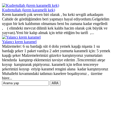
Kudretullah (krem karamelli kek)
Krem karameli çok seven biri olarak , bu keki sevgili arkadaşım
Cahide de gördüğümden beri yapmayı hayal ediyordum.Gelgelelim
uygun bir kek kalıbımın olmaması beni bu zamana kadar engelledi
, ( elimdeki mevcut dilimli kek kalıbı hacim olarak çok büyük ve
yayvan).Yeni bir kalıp almak için tehir ettiğim bu tarifi ,...
Yalancı krem karamel
Malzemeler: 6 su bardağı süt 4 dolu yemek kaşığı nişasta 1 su
bardağı şeker 1 paket vanilya 2 adet yumurta karameli için: 5 yemek
kaşığı şeker Malzemelerimizi güzelce karıştırıyoruz yumurtaları
blendırda karıştırıp eklemenizi tavsiye ederim .Tenceremizi ateşe
koyup karıştırarak pişiriyoruz. karameli için teflon tencereye
şekerimizi koyup eriyip karamel rengini alana kadar karıştırıyoruz
Muhallebi kıvamındaki tatlımızı kaselere boşaltıyoruz , üzerine
birer...