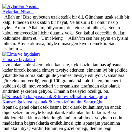
Aylardan Nisan..
Allah'ım! Bize gıybetten uzak sadık bir dil, Günahtan uzak salih bir
kalp, Fitneden uzak sakin bir hayat, Ve huzurlu bir ömür nasip
eyle... Amin Allah'ım, biliyorum, dua etmesini bilirsek, Sen'in
kabul etmeyeceğin hiçbir duamız yok. Sen kabul edeceğin duaları
kalbimize ilham et. - Ümit Meriç Allah’ım sen her şeyin en iyisini
bilirsin. Böyle olduysa, böyle olması gerekiyor demektir. Sana
teslimim. -...
Elma ve faydaları
Uzmanlar, sinir sisteminden kansere, uykusuzluktan baş ağrısına
kadar birçok konuda elmayı tavsiye ederken, elmanın iyi bir şekilde
yıkandıktan sonra kabuğu ile yenmesi tavsiye ediliyor. Uzmanlara
göre elmanın verdiği enerji 100 gramda 54 kalori iken, bu enerji
yağdan değil, meyve şekeri ve organizma tarafından ağır olarak
sindirilen şekerden geliyor. Elmanın besleyici özelliği, bu...
Kansızlığa karşı ıspanak & kereviz/İbrahim Saraçoğlu
Ispanak, genel olarak tek başına kür olarak kullanılmayan ancak
diğer sebze türleriyle karıştırılarak kullanılan bir bitkidir. Bazı
bitkilerdeki etkin maddelerin gücünü artırabilmek ve yine o etkin
maddelerin bağırsaklarda emilebilmesi için ıspanağın yardımına
mutlaka ihtiyaç vardır. Bunun en güzel örneği, demire bağlı