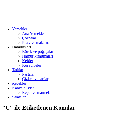
Yemekler
Ana Yemekler
Çorbalar
Pilav ve makarnalar
Hamurişleri
Börek ve poğaçalar
Hamur kızartmaları
Kekler
Kurabiyeler
Tatlılar
Pastalar
Çizkek ve tartlar
içecekler
Kahvaltılıklar
Reçel ve marmelatlar
Salatalar
"C" ile Etiketlenen Konular