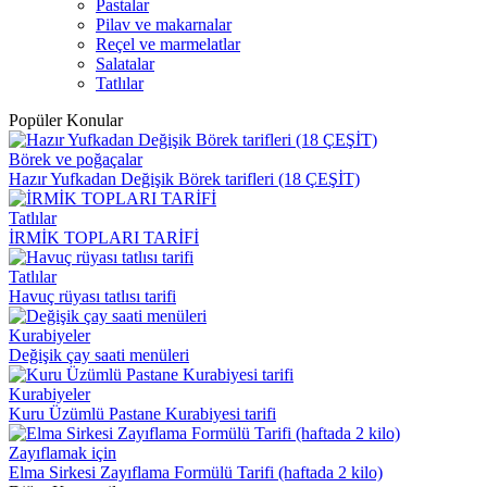
Pastalar
Pilav ve makarnalar
Reçel ve marmelatlar
Salatalar
Tatlılar
Popüler Konular
Börek ve poğaçalar
Hazır Yufkadan Değişik Börek tarifleri (18 ÇEŞİT)
Tatlılar
İRMİK TOPLARI TARİFİ
Tatlılar
Havuç rüyası tatlısı tarifi
Kurabiyeler
Değişik çay saati menüleri
Kurabiyeler
Kuru Üzümlü Pastane Kurabiyesi tarifi
Zayıflamak için
Elma Sirkesi Zayıflama Formülü Tarifi (haftada 2 kilo)