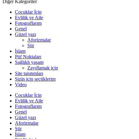
Diğer Kategoriler
Çocuklar İçin
Evlilik ve Aile
Fotograflarım
Genel
Güzel yazı
Aforizmalar
Şiir
İslam
Püf Noktaları
Sağlıklı yaşam
Zayıflamak için
Site tanıtımları
Sizin için seçtiklerim
Video
Çocuklar İçin
Evlilik ve Aile
Fotograflarım
Genel
Güzel yazı
Aforizmalar
Şiir
İslam