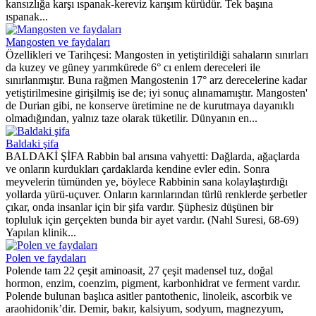
kansızlığa karşı ıspanak-kereviz karışım kürüdür. Tek başına
ıspanak...
Mangosten ve faydaları
Özellikleri ve Tarihçesi: Mangosten in yetiştirildiği sahaların sınırları
da kuzey ve güney yarımkürede 6° cı enlem dereceleri ile
sınırlanmıştır. Buna rağmen Mangostenin 17° arz derecelerine kadar
yetiştirilmesine girişilmiş ise de; iyi sonuç alınamamıştır. Mangosten'
de Durian gibi, ne konserve üretimine ne de kurutmaya dayanıklı
olmadığından, yalnız taze olarak tüketilir. Dünyanın en...
Baldaki şifa
BALDAKİ ŞİFA Rabbin bal arısına vahyetti: Dağlarda, ağaçlarda
ve onların kurdukları çardaklarda kendine evler edin. Sonra
meyvelerin tümünden ye, böylece Rabbinin sana kolaylaştırdığı
yollarda yürü-uçuver. Onların karınlarından türlü renklerde şerbetler
çıkar, onda insanlar için bir şifa vardır. Şüphesiz düşünen bir
topluluk için gerçekten bunda bir ayet vardır. (Nahl Suresi, 68-69)
Yapılan klinik...
Polen ve faydaları
Polende tam 22 çeşit aminoasit, 27 çeşit madensel tuz, doğal
hormon, enzim, coenzim, pigment, karbonhidrat ve ferment vardır.
Polende bulunan başlıca asitler pantothenic, linoleik, ascorbik ve
araohidonik’dir. Demir, bakır, kalsiyum, sodyum, magnezyum,