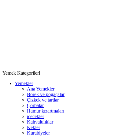
Yemek Kategorilerl
Yemekler
Ana Yemekler
Börek ve poğaçalar
Çizkek ve tartlar
Çorbalar
Hamur kızartmaları
içecekler
Kahvaltılıklar
Kekler
Kurabiyeler