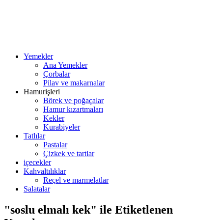
Yemekler
Ana Yemekler
Çorbalar
Pilav ve makarnalar
Hamurişleri
Börek ve poğaçalar
Hamur kızartmaları
Kekler
Kurabiyeler
Tatlılar
Pastalar
Çizkek ve tartlar
içecekler
Kahvaltılıklar
Reçel ve marmelatlar
Salatalar
"soslu elmalı kek" ile Etiketlenen