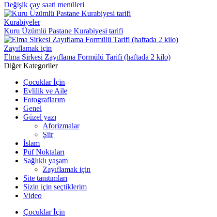
Değişik çay saati menüleri
Kurabiyeler
Kuru Üzümlü Pastane Kurabiyesi tarifi
Zayıflamak için
Elma Sirkesi Zayıflama Formülü Tarifi (haftada 2 kilo)
Diğer Kategoriler
Çocuklar İçin
Evlilik ve Aile
Fotograflarım
Genel
Güzel yazı
Aforizmalar
Şiir
İslam
Püf Noktaları
Sağlıklı yaşam
Zayıflamak için
Site tanıtımları
Sizin için seçtiklerim
Video
Çocuklar İçin