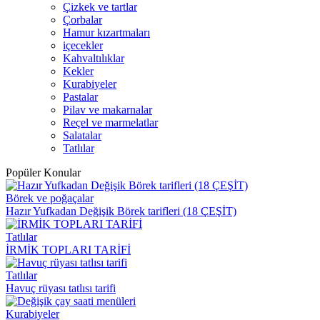
Çizkek ve tartlar
Çorbalar
Hamur kızartmaları
içecekler
Kahvaltılıklar
Kekler
Kurabiyeler
Pastalar
Pilav ve makarnalar
Reçel ve marmelatlar
Salatalar
Tatlılar
Popüler Konular
Börek ve poğaçalar
Hazır Yufkadan Değişik Börek tarifleri (18 ÇEŞİT)
Tatlılar
İRMİK TOPLARI TARİFİ
Tatlılar
Havuç rüyası tatlısı tarifi
Kurabiyeler