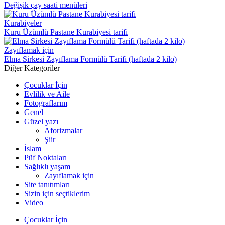
Değişik çay saati menüleri
Kurabiyeler
Kuru Üzümlü Pastane Kurabiyesi tarifi
Zayıflamak için
Elma Sirkesi Zayıflama Formülü Tarifi (haftada 2 kilo)
Diğer Kategoriler
Çocuklar İçin
Evlilik ve Aile
Fotograflarım
Genel
Güzel yazı
Aforizmalar
Şiir
İslam
Püf Noktaları
Sağlıklı yaşam
Zayıflamak için
Site tanıtımları
Sizin için seçtiklerim
Video
Çocuklar İçin