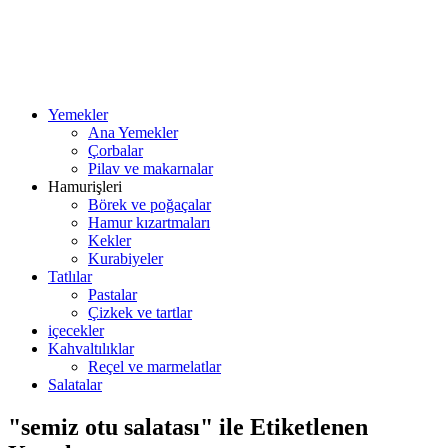
Yemekler
Ana Yemekler
Çorbalar
Pilav ve makarnalar
Hamurişleri
Börek ve poğaçalar
Hamur kızartmaları
Kekler
Kurabiyeler
Tatlılar
Pastalar
Çizkek ve tartlar
içecekler
Kahvaltılıklar
Reçel ve marmelatlar
Salatalar
"semiz otu salatası" ile Etiketlenen