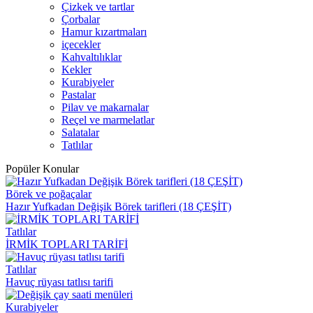
Çizkek ve tartlar
Çorbalar
Hamur kızartmaları
içecekler
Kahvaltılıklar
Kekler
Kurabiyeler
Pastalar
Pilav ve makarnalar
Reçel ve marmelatlar
Salatalar
Tatlılar
Popüler Konular
Börek ve poğaçalar
Hazır Yufkadan Değişik Börek tarifleri (18 ÇEŞİT)
Tatlılar
İRMİK TOPLARI TARİFİ
Tatlılar
Havuç rüyası tatlısı tarifi
Kurabiyeler