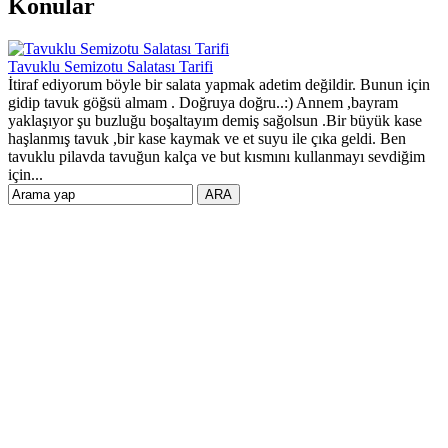
Konular
Tavuklu Semizotu Salatası Tarifi
İtiraf ediyorum böyle bir salata yapmak adetim değildir. Bunun için
gidip tavuk göğsü almam . Doğruya doğru..:) Annem ,bayram
yaklaşıyor şu buzluğu boşaltayım demiş sağolsun .Bir büyük kase
haşlanmış tavuk ,bir kase kaymak ve et suyu ile çıka geldi. Ben
tavuklu pilavda tavuğun kalça ve but kısmını kullanmayı sevdiğim
için...