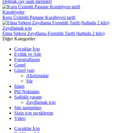
Değişik çay saati menüleri
Kurabiyeler
Kuru Üzümlü Pastane Kurabiyesi tarifi
Zayıflamak için
Elma Sirkesi Zayıflama Formülü Tarifi (haftada 2 kilo)
Diğer Kategoriler
Çocuklar İçin
Evlilik ve Aile
Fotograflarım
Genel
Güzel yazı
Aforizmalar
Şiir
İslam
Püf Noktaları
Sağlıklı yaşam
Zayıflamak için
Site tanıtımları
Sizin için seçtiklerim
Video
Çocuklar İçin