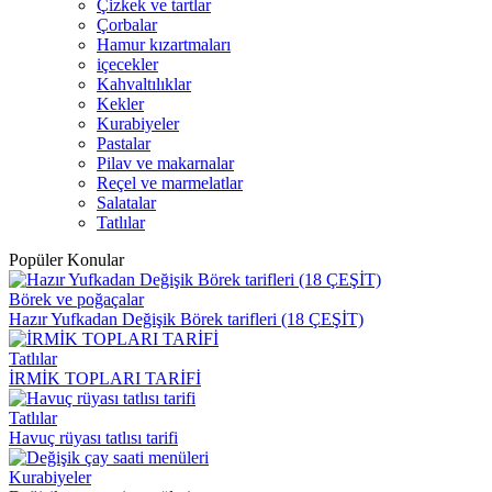
Çizkek ve tartlar
Çorbalar
Hamur kızartmaları
içecekler
Kahvaltılıklar
Kekler
Kurabiyeler
Pastalar
Pilav ve makarnalar
Reçel ve marmelatlar
Salatalar
Tatlılar
Popüler Konular
Börek ve poğaçalar
Hazır Yufkadan Değişik Börek tarifleri (18 ÇEŞİT)
Tatlılar
İRMİK TOPLARI TARİFİ
Tatlılar
Havuç rüyası tatlısı tarifi
Kurabiyeler