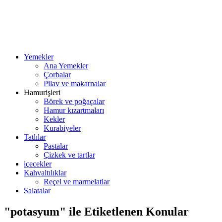
Yemekler
Ana Yemekler
Çorbalar
Pilav ve makarnalar
Hamurişleri
Börek ve poğaçalar
Hamur kızartmaları
Kekler
Kurabiyeler
Tatlılar
Pastalar
Çizkek ve tartlar
içecekler
Kahvaltılıklar
Reçel ve marmelatlar
Salatalar
"potasyum" ile Etiketlenen Konular