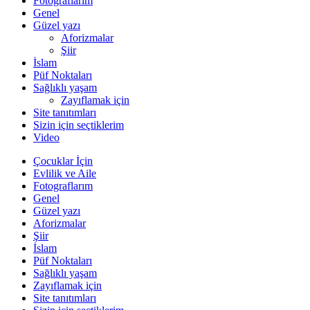
Fotograflarım
Genel
Güzel yazı
Aforizmalar
Şiir
İslam
Püf Noktaları
Sağlıklı yaşam
Zayıflamak için
Site tanıtımları
Sizin için seçtiklerim
Video
Çocuklar İçin
Evlilik ve Aile
Fotograflarım
Genel
Güzel yazı
Aforizmalar
Şiir
İslam
Püf Noktaları
Sağlıklı yaşam
Zayıflamak için
Site tanıtımları