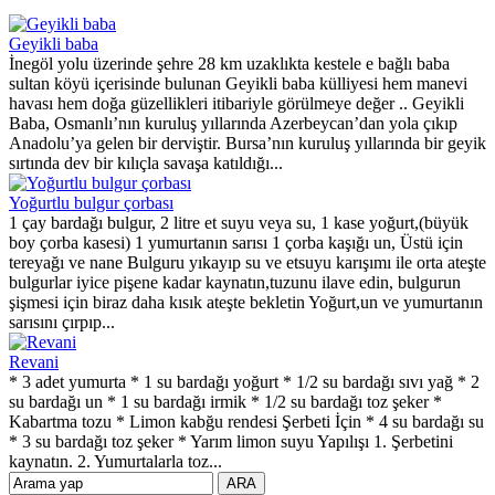
Geyikli baba
İnegöl yolu üzerinde şehre 28 km uzaklıkta kestele e bağlı baba
sultan köyü içerisinde bulunan Geyikli baba külliyesi hem manevi
havası hem doğa güzellikleri itibariyle görülmeye değer .. Geyikli
Baba, Osmanlı’nın kuruluş yıllarında Azerbeycan’dan yola çıkıp
Anadolu’ya gelen bir derviştir. Bursa’nın kuruluş yıllarında bir geyik
sırtında dev bir kılıçla savaşa katıldığı...
Yoğurtlu bulgur çorbası
1 çay bardağı bulgur, 2 litre et suyu veya su, 1 kase yoğurt,(büyük
boy çorba kasesi) 1 yumurtanın sarısı 1 çorba kaşığı un, Üstü için
tereyağı ve nane Bulguru yıkayıp su ve etsuyu karışımı ile orta ateşte
bulgurlar iyice pişene kadar kaynatın,tuzunu ilave edin, bulgurun
şişmesi için biraz daha kısık ateşte bekletin Yoğurt,un ve yumurtanın
sarısını çırpıp...
Revani
* 3 adet yumurta * 1 su bardağı yoğurt * 1/2 su bardağı sıvı yağ * 2
su bardağı un * 1 su bardağı irmik * 1/2 su bardağı toz şeker *
Kabartma tozu * Limon kabğu rendesi Şerbeti İçin * 4 su bardağı su
* 3 su bardağı toz şeker * Yarım limon suyu Yapılışı 1. Şerbetini
kaynatın. 2. Yumurtalarla toz...