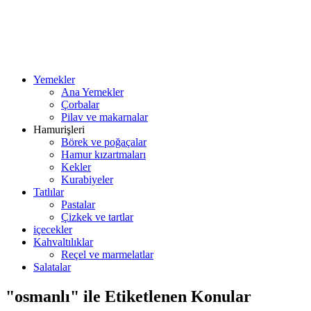
Yemekler
Ana Yemekler
Çorbalar
Pilav ve makarnalar
Hamurişleri
Börek ve poğaçalar
Hamur kızartmaları
Kekler
Kurabiyeler
Tatlılar
Pastalar
Çizkek ve tartlar
içecekler
Kahvaltılıklar
Reçel ve marmelatlar
Salatalar
"osmanlı" ile Etiketlenen Konular