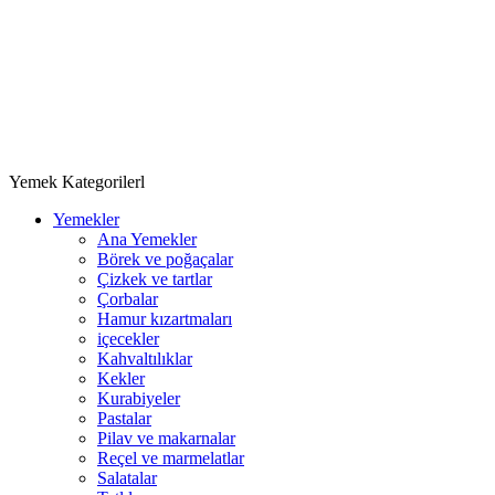
Yemek Kategorilerl
Yemekler
Ana Yemekler
Börek ve poğaçalar
Çizkek ve tartlar
Çorbalar
Hamur kızartmaları
içecekler
Kahvaltılıklar
Kekler
Kurabiyeler
Pastalar
Pilav ve makarnalar
Reçel ve marmelatlar
Salatalar