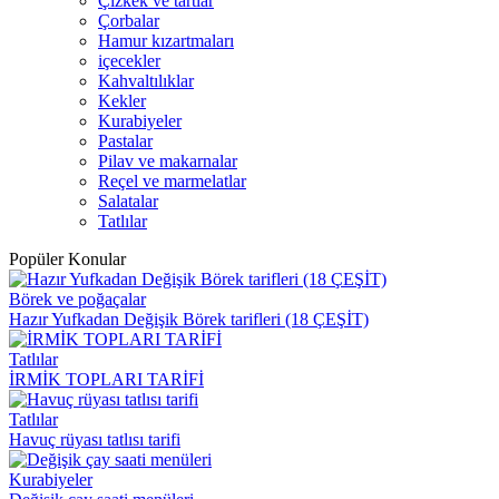
Çizkek ve tartlar
Çorbalar
Hamur kızartmaları
içecekler
Kahvaltılıklar
Kekler
Kurabiyeler
Pastalar
Pilav ve makarnalar
Reçel ve marmelatlar
Salatalar
Tatlılar
Popüler Konular
Börek ve poğaçalar
Hazır Yufkadan Değişik Börek tarifleri (18 ÇEŞİT)
Tatlılar
İRMİK TOPLARI TARİFİ
Tatlılar
Havuç rüyası tatlısı tarifi
Kurabiyeler