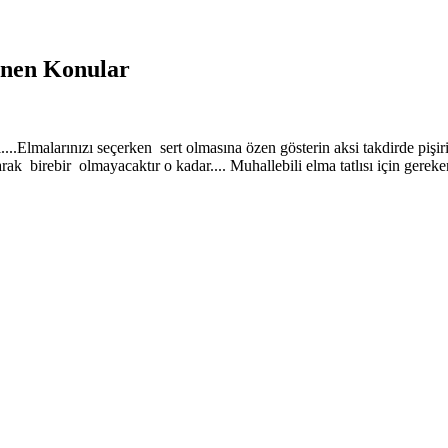
lenen Konular
i....Elmalarınızı seçerken sert olmasına özen gösterin aksi takdirde pişir
k birebir olmayacaktır o kadar.... Muhallebili elma tatlısı için gereken