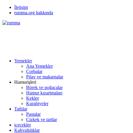
İletişim
rumma.org hakkında
Yemekler
Ana Yemekler
Çorbalar
Pilav ve makarnalar
Hamurişleri
Börek ve poğaçalar
Hamur kızartmaları
Kekler
Kurabiyeler
Tatlılar
Pastalar
Çizkek ve tartlar
içecekler
Kahvaltılıklar