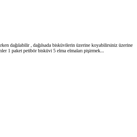
irken dağılabilir , dağılsada bisküvilerin üzerine koyabilirsiniz üzerine
ler 1 paket petibör bisküvi 5 elma elmaları pişirmek...