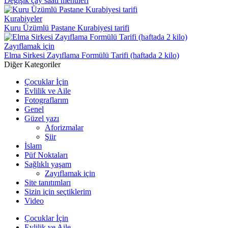
Değişik çay saati menüleri
Kurabiyeler
Kuru Üzümlü Pastane Kurabiyesi tarifi
Zayıflamak için
Elma Sirkesi Zayıflama Formülü Tarifi (haftada 2 kilo)
Diğer Kategoriler
Çocuklar İçin
Evlilik ve Aile
Fotograflarım
Genel
Güzel yazı
Aforizmalar
Şiir
İslam
Püf Noktaları
Sağlıklı yaşam
Zayıflamak için
Site tanıtımları
Sizin için seçtiklerim
Video
Çocuklar İçin
Evlilik ve Aile