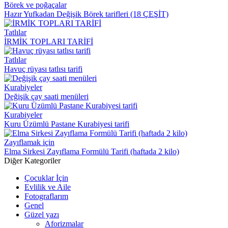
Börek ve poğaçalar
Hazır Yufkadan Değişik Börek tarifleri (18 ÇEŞİT)
Tatlılar
İRMİK TOPLARI TARİFİ
Tatlılar
Havuç rüyası tatlısı tarifi
Kurabiyeler
Değişik çay saati menüleri
Kurabiyeler
Kuru Üzümlü Pastane Kurabiyesi tarifi
Zayıflamak için
Elma Sirkesi Zayıflama Formülü Tarifi (haftada 2 kilo)
Diğer Kategoriler
Çocuklar İçin
Evlilik ve Aile
Fotograflarım
Genel
Güzel yazı
Aforizmalar