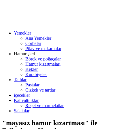
Yemekler
Ana Yemekler
Çorbalar
Pilav ve makarnalar
Hamurişleri
Börek ve poğaçalar
Hamur kızartmaları
Kekler
Kurabiyeler
Tatlılar
Pastalar
Çizkek ve tartlar
içecekler
Kahvaltılıklar
Reçel ve marmelatlar
Salatalar
"mayasız hamur kızartması" ile