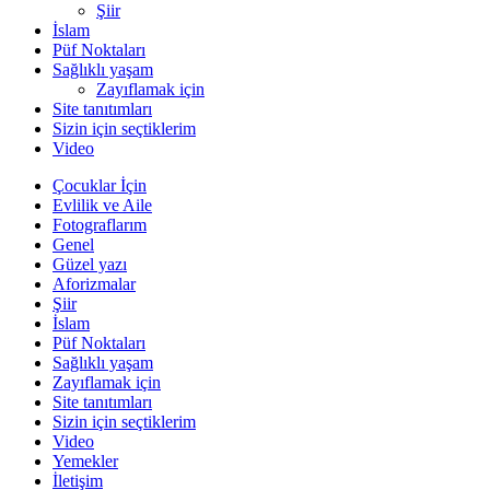
Şiir
İslam
Püf Noktaları
Sağlıklı yaşam
Zayıflamak için
Site tanıtımları
Sizin için seçtiklerim
Video
Çocuklar İçin
Evlilik ve Aile
Fotograflarım
Genel
Güzel yazı
Aforizmalar
Şiir
İslam
Püf Noktaları
Sağlıklı yaşam
Zayıflamak için
Site tanıtımları
Sizin için seçtiklerim
Video
Yemekler
İletişim