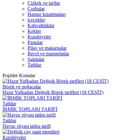
Çizkek ve tartlar
Çorbalar
Hamur kızartmaları
içecekler
Kahvaltılıklar
Kekler
Kurabiyeler
Pastalar
Pilav ve makarnalar
Reçel ve marmelatlar
Salatalar
Tatlılar
Popüler Konular
Börek ve poğaçalar
Hazır Yufkadan Değişik Börek tarifleri (18 ÇEŞİT)
Tatlılar
İRMİK TOPLARI TARİFİ
Tatlılar
Havuç rüyası tatlısı tarifi
Kurabiyeler