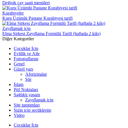
Değişik çay saati menüleri
Kurabiyeler
Kuru Üzümlü Pastane Kurabiyesi tarifi
Zayıflamak için
Elma Sirkesi Zayıflama Formülü Tarifi (haftada 2 kilo)
Diğer Kategoriler
Çocuklar İçin
Evlilik ve Aile
Fotograflarım
Genel
Güzel yazı
Aforizmalar
Şiir
İslam
Püf Noktaları
Sağlıklı yaşam
Zayıflamak için
Site tanıtımları
Sizin için seçtiklerim
Video
Çocuklar İçin