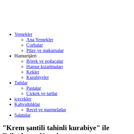
Yemekler
Ana Yemekler
Çorbalar
Pilav ve makarnalar
Hamurişleri
Börek ve poğaçalar
Hamur kızartmaları
Kekler
Kurabiyeler
Tatlılar
Pastalar
Çizkek ve tartlar
içecekler
Kahvaltılıklar
Reçel ve marmelatlar
Salatalar
"Krem şantili tahinli kurabiye" ile