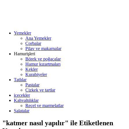
Yemekler
Ana Yemekler
Çorbalar
Pilav ve makarnalar
Hamurişleri
Börek ve poğaçalar
Hamur kızartmaları
Kekler
Kurabiyeler
Tatlılar
Pastalar
Çizkek ve tartlar
içecekler
Kahvaltılıklar
Reçel ve marmelatlar
Salatalar
"katmer nasıl yapılır" ile Etiketlenen