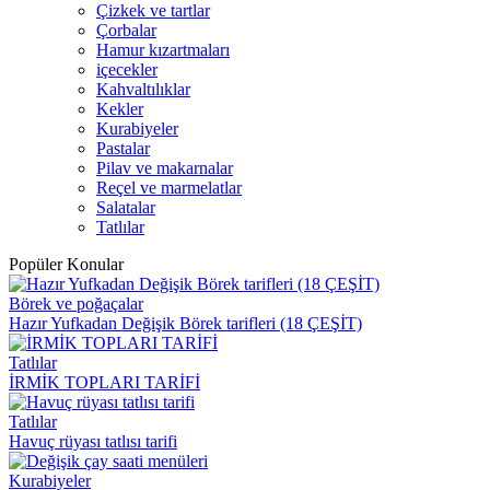
Çizkek ve tartlar
Çorbalar
Hamur kızartmaları
içecekler
Kahvaltılıklar
Kekler
Kurabiyeler
Pastalar
Pilav ve makarnalar
Reçel ve marmelatlar
Salatalar
Tatlılar
Popüler Konular
Börek ve poğaçalar
Hazır Yufkadan Değişik Börek tarifleri (18 ÇEŞİT)
Tatlılar
İRMİK TOPLARI TARİFİ
Tatlılar
Havuç rüyası tatlısı tarifi
Kurabiyeler