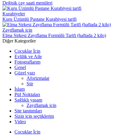
Değişik çay saati menüleri
Kurabiyeler
Kuru Üzümlü Pastane Kurabiyesi tarifi
Zayıflamak için
Elma Sirkesi Zayıflama Formülü Tarifi (haftada 2 kilo)
Diğer Kategoriler
Çocuklar İçin
Evlilik ve Aile
Fotograflarım
Genel
Güzel yazı
Aforizmalar
Şiir
İslam
Püf Noktaları
Sağlıklı yaşam
Zayıflamak için
Site tanıtımları
Sizin için seçtiklerim
Video
Çocuklar İçin