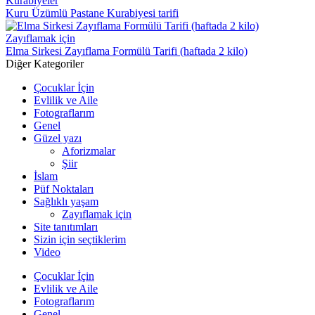
Kurabiyeler
Kuru Üzümlü Pastane Kurabiyesi tarifi
Zayıflamak için
Elma Sirkesi Zayıflama Formülü Tarifi (haftada 2 kilo)
Diğer Kategoriler
Çocuklar İçin
Evlilik ve Aile
Fotograflarım
Genel
Güzel yazı
Aforizmalar
Şiir
İslam
Püf Noktaları
Sağlıklı yaşam
Zayıflamak için
Site tanıtımları
Sizin için seçtiklerim
Video
Çocuklar İçin
Evlilik ve Aile
Fotograflarım
Genel