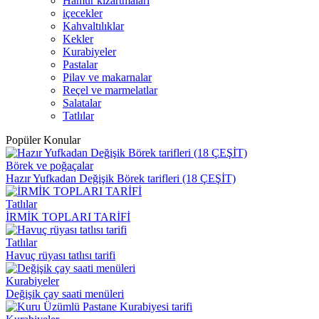
Hamur kızartmaları
içecekler
Kahvaltılıklar
Kekler
Kurabiyeler
Pastalar
Pilav ve makarnalar
Reçel ve marmelatlar
Salatalar
Tatlılar
Popüler Konular
Börek ve poğaçalar
Hazır Yufkadan Değişik Börek tarifleri (18 ÇEŞİT)
Tatlılar
İRMİK TOPLARI TARİFİ
Tatlılar
Havuç rüyası tatlısı tarifi
Kurabiyeler
Değişik çay saati menüleri