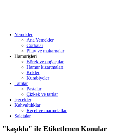
Yemekler
Ana Yemekler
Çorbalar
Pilav ve makarnalar
Hamurişleri
Börek ve poğaçalar
Hamur kızartmaları
Kekler
Kurabiyeler
Tatlılar
Pastalar
Çizkek ve tartlar
içecekler
Kahvaltılıklar
Reçel ve marmelatlar
Salatalar
"kaşıkla" ile Etiketlenen Konular