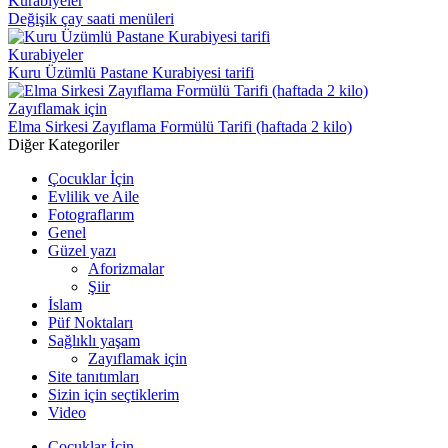
Kurabiyeler
Değişik çay saati menüleri
Kurabiyeler
Kuru Üzümlü Pastane Kurabiyesi tarifi
Zayıflamak için
Elma Sirkesi Zayıflama Formülü Tarifi (haftada 2 kilo)
Diğer Kategoriler
Çocuklar İçin
Evlilik ve Aile
Fotograflarım
Genel
Güzel yazı
Aforizmalar
Şiir
İslam
Püf Noktaları
Sağlıklı yaşam
Zayıflamak için
Site tanıtımları
Sizin için seçtiklerim
Video
Çocuklar İçin