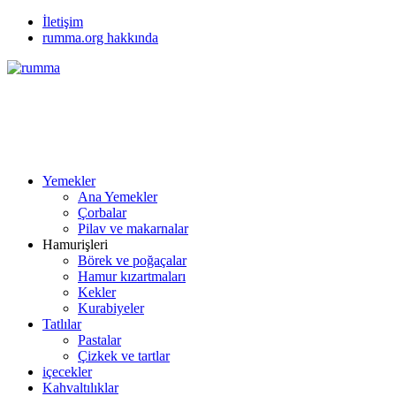
İletişim
rumma.org hakkında
Yemekler
Ana Yemekler
Çorbalar
Pilav ve makarnalar
Hamurişleri
Börek ve poğaçalar
Hamur kızartmaları
Kekler
Kurabiyeler
Tatlılar
Pastalar
Çizkek ve tartlar
içecekler
Kahvaltılıklar