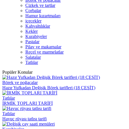
Börek ve poğaçalar
Çizkek ve tartlar
Çorbalar
Hamur kızartmaları
içecekler
Kahvaltılıklar
Kekler
Kurabiyeler
Pastalar
Pilav ve makarnalar
Reçel ve marmelatlar
Salatalar
Tatlılar
Popüler Konular
Börek ve poğaçalar
Hazır Yufkadan Değişik Börek tarifleri (18 ÇEŞİT)
Tatlılar
İRMİK TOPLARI TARİFİ
Tatlılar
Havuç rüyası tatlısı tarifi