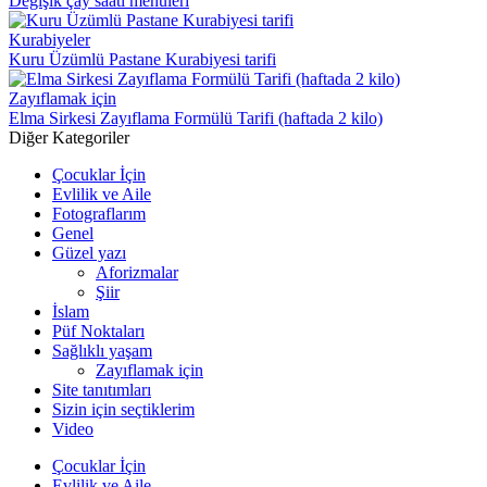
Değişik çay saati menüleri
Kurabiyeler
Kuru Üzümlü Pastane Kurabiyesi tarifi
Zayıflamak için
Elma Sirkesi Zayıflama Formülü Tarifi (haftada 2 kilo)
Diğer Kategoriler
Çocuklar İçin
Evlilik ve Aile
Fotograflarım
Genel
Güzel yazı
Aforizmalar
Şiir
İslam
Püf Noktaları
Sağlıklı yaşam
Zayıflamak için
Site tanıtımları
Sizin için seçtiklerim
Video
Çocuklar İçin
Evlilik ve Aile