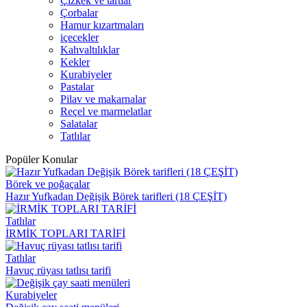
Çizkek ve tartlar
Çorbalar
Hamur kızartmaları
içecekler
Kahvaltılıklar
Kekler
Kurabiyeler
Pastalar
Pilav ve makarnalar
Reçel ve marmelatlar
Salatalar
Tatlılar
Popüler Konular
Börek ve poğaçalar
Hazır Yufkadan Değişik Börek tarifleri (18 ÇEŞİT)
Tatlılar
İRMİK TOPLARI TARİFİ
Tatlılar
Havuç rüyası tatlısı tarifi
Kurabiyeler