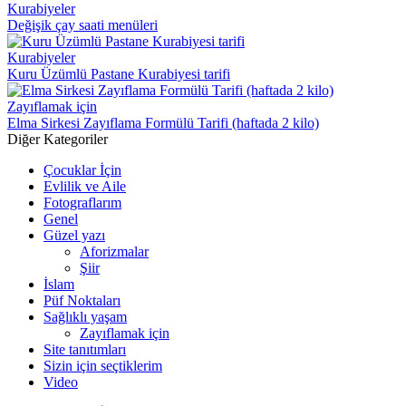
Kurabiyeler
Değişik çay saati menüleri
Kurabiyeler
Kuru Üzümlü Pastane Kurabiyesi tarifi
Zayıflamak için
Elma Sirkesi Zayıflama Formülü Tarifi (haftada 2 kilo)
Diğer Kategoriler
Çocuklar İçin
Evlilik ve Aile
Fotograflarım
Genel
Güzel yazı
Aforizmalar
Şiir
İslam
Püf Noktaları
Sağlıklı yaşam
Zayıflamak için
Site tanıtımları
Sizin için seçtiklerim
Video