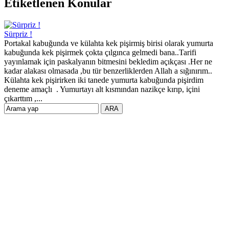
Etiketlenen Konular
Sürpriz !
Portakal kabuğunda ve külahta kek pişirmiş birisi olarak yumurta
kabuğunda kek pişirmek çokta çılgınca gelmedi bana..Tarifi
yayınlamak için paskalyanın bitmesini bekledim açıkçası .Her ne
kadar alakası olmasada ,bu tür benzerliklerden Allah a sığınırım..
Külahta kek pişirirken iki tanede yumurta kabuğunda pişirdim
deneme amaçlı . Yumurtayı alt kısmından nazikçe kırıp, içini
çıkarttım ,...