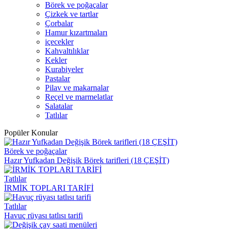
Börek ve poğaçalar
Çizkek ve tartlar
Çorbalar
Hamur kızartmaları
içecekler
Kahvaltılıklar
Kekler
Kurabiyeler
Pastalar
Pilav ve makarnalar
Reçel ve marmelatlar
Salatalar
Tatlılar
Popüler Konular
Börek ve poğaçalar
Hazır Yufkadan Değişik Börek tarifleri (18 ÇEŞİT)
Tatlılar
İRMİK TOPLARI TARİFİ
Tatlılar
Havuç rüyası tatlısı tarifi