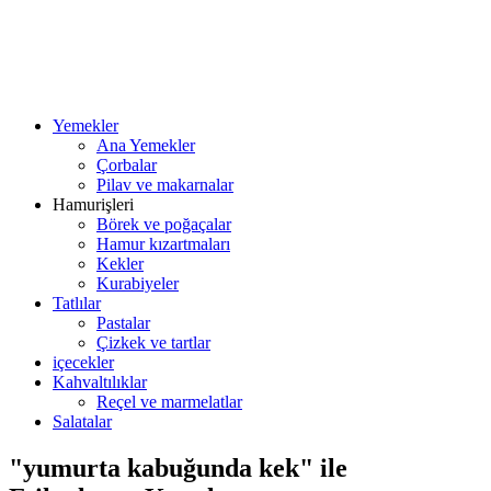
Yemekler
Ana Yemekler
Çorbalar
Pilav ve makarnalar
Hamurişleri
Börek ve poğaçalar
Hamur kızartmaları
Kekler
Kurabiyeler
Tatlılar
Pastalar
Çizkek ve tartlar
içecekler
Kahvaltılıklar
Reçel ve marmelatlar
Salatalar
"yumurta kabuğunda kek" ile