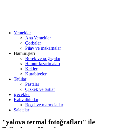
Yemekler
Ana Yemekler
Çorbalar
Pilav ve makarnalar
Hamurişleri
Börek ve poğaçalar
Hamur kızartmaları
Kekler
Kurabiyeler
Tatlılar
Pastalar
Çizkek ve tartlar
içecekler
Kahvaltılıklar
Reçel ve marmelatlar
Salatalar
"yalova termal fotoğrafları" ile