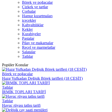
Börek ve poğaçalar
Çizkek ve tartlar
Çorbalar
Hamur kızartmaları
içecekler
Kahvaltılıklar
Kekler
Kurabiyeler
Pastalar
Pilav ve makarnalar
Reçel ve marmelatlar
Salatalar
Tatlılar
Popüler Konular
Börek ve poğaçalar
Hazır Yufkadan Değişik Börek tarifleri (18 ÇEŞİT)
Tatlılar
İRMİK TOPLARI TARİFİ
Tatlılar
Havuç rüyası tatlısı tarifi