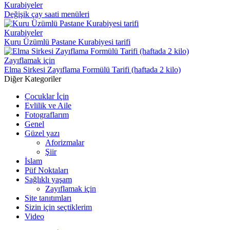
Kurabiyeler
Değişik çay saati menüleri
Kurabiyeler
Kuru Üzümlü Pastane Kurabiyesi tarifi
Zayıflamak için
Elma Sirkesi Zayıflama Formülü Tarifi (haftada 2 kilo)
Diğer Kategoriler
Çocuklar İçin
Evlilik ve Aile
Fotograflarım
Genel
Güzel yazı
Aforizmalar
Şiir
İslam
Püf Noktaları
Sağlıklı yaşam
Zayıflamak için
Site tanıtımları
Sizin için seçtiklerim
Video