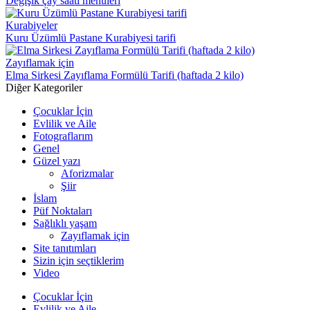
Değişik çay saati menüleri
Kurabiyeler
Kuru Üzümlü Pastane Kurabiyesi tarifi
Zayıflamak için
Elma Sirkesi Zayıflama Formülü Tarifi (haftada 2 kilo)
Diğer Kategoriler
Çocuklar İçin
Evlilik ve Aile
Fotograflarım
Genel
Güzel yazı
Aforizmalar
Şiir
İslam
Püf Noktaları
Sağlıklı yaşam
Zayıflamak için
Site tanıtımları
Sizin için seçtiklerim
Video
Çocuklar İçin
Evlilik ve Aile