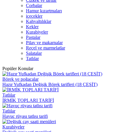
Çizkek ve tartlar
Çorbalar
Hamur kızartmaları
içecekler
Kahvaltılıklar
Kekler
Kurabiyeler
Pastalar
Pilav ve makarnalar
Reçel ve marmelatlar
Salatalar
Tatlılar
Popüler Konular
Börek ve poğaçalar
Hazır Yufkadan Değişik Börek tarifleri (18 ÇEŞİT)
Tatlılar
İRMİK TOPLARI TARİFİ
Tatlılar
Havuç rüyası tatlısı tarifi
Kurabiyeler