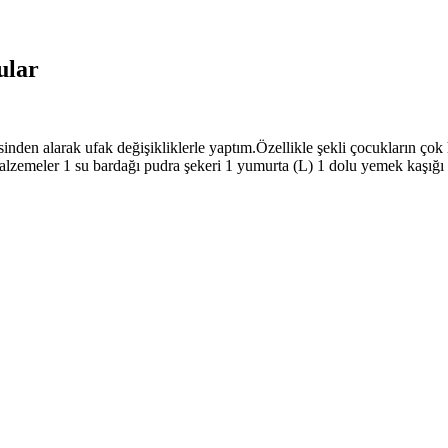
ular
itesinden alarak ufak değişikliklerle yaptım.Özellikle şekli çocukların ç
 malzemeler 1 su bardağı pudra şekeri 1 yumurta (L) 1 dolu yemek kaşığı