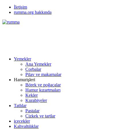
İletişim
rumma.org hakkında
Yemekler
Ana Yemekler
Çorbalar
Pilav ve makarnalar
Hamurişleri
Börek ve poğaçalar
Hamur kızartmaları
Kekler
Kurabiyeler
Tatlılar
Pastalar
Çizkek ve tartlar
içecekler
Kahvaltılıklar