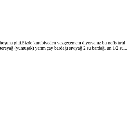
ok hoşuna gitti.Sizde kurabiyeden vazgeçemem diyorsanız bu nefis tırtıl
 tereyağ (yumuşak) yarım çay bardağı sıvıyağ 2 su bardağı un 1/2 su...