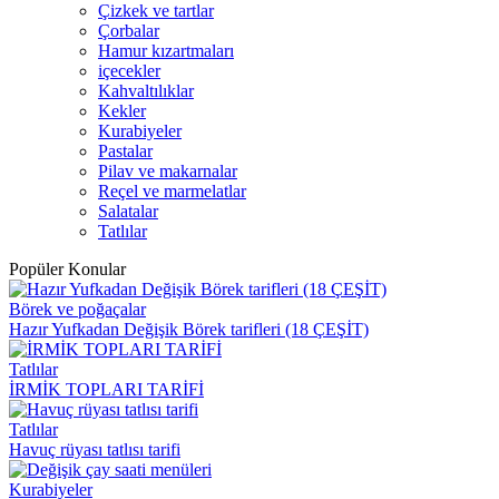
Çizkek ve tartlar
Çorbalar
Hamur kızartmaları
içecekler
Kahvaltılıklar
Kekler
Kurabiyeler
Pastalar
Pilav ve makarnalar
Reçel ve marmelatlar
Salatalar
Tatlılar
Popüler Konular
Börek ve poğaçalar
Hazır Yufkadan Değişik Börek tarifleri (18 ÇEŞİT)
Tatlılar
İRMİK TOPLARI TARİFİ
Tatlılar
Havuç rüyası tatlısı tarifi
Kurabiyeler