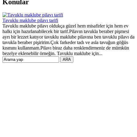
Konular
Tavuklu maklube pilavı tarifi
Tavuklu maklube pilavı oldukça güzel hem misafirler için hem ev
halkı için hazırlanabilecek bir tarif.Pilavın tavukla beraber pişmesi
ayrı bir lezzet katıyor tavuklu maklube pilavına ben tavuklu pilavı da
tavukla beraber pişiririm.Çok farkeder tadı ve asla tavuğun göğüs
kısmını kullanmam.Pilavı biraz daha renklendirmeniz de mümkün
bezelye eklenebilir örneğin. Tavuklu maklube için...