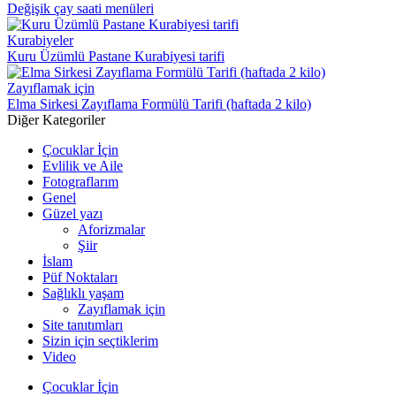
Değişik çay saati menüleri
Kurabiyeler
Kuru Üzümlü Pastane Kurabiyesi tarifi
Zayıflamak için
Elma Sirkesi Zayıflama Formülü Tarifi (haftada 2 kilo)
Diğer Kategoriler
Çocuklar İçin
Evlilik ve Aile
Fotograflarım
Genel
Güzel yazı
Aforizmalar
Şiir
İslam
Püf Noktaları
Sağlıklı yaşam
Zayıflamak için
Site tanıtımları
Sizin için seçtiklerim
Video
Çocuklar İçin