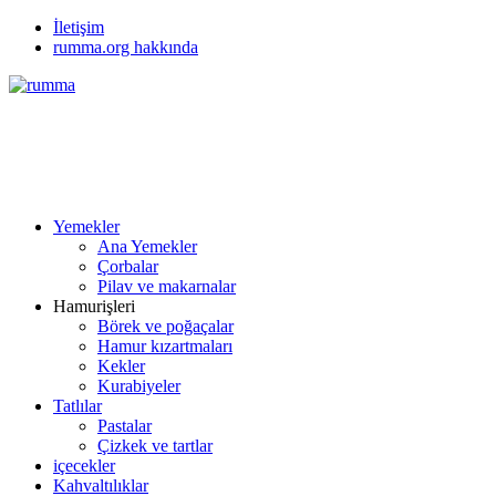
İletişim
rumma.org hakkında
Yemekler
Ana Yemekler
Çorbalar
Pilav ve makarnalar
Hamurişleri
Börek ve poğaçalar
Hamur kızartmaları
Kekler
Kurabiyeler
Tatlılar
Pastalar
Çizkek ve tartlar
içecekler
Kahvaltılıklar