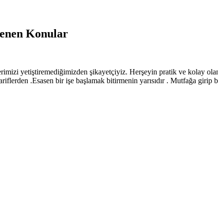
tlenen Konular
erimizi yetiştiremediğimizden şikayetçiyiz. Herşeyin pratik ve kolay ol
riflerden .Esasen bir işe başlamak bitirmenin yarısıdır . Mutfağa girip b