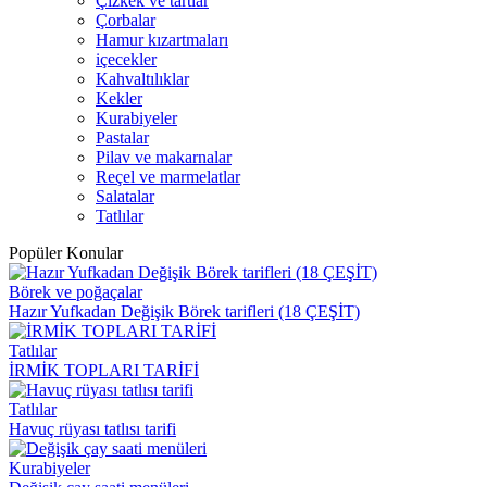
Çizkek ve tartlar
Çorbalar
Hamur kızartmaları
içecekler
Kahvaltılıklar
Kekler
Kurabiyeler
Pastalar
Pilav ve makarnalar
Reçel ve marmelatlar
Salatalar
Tatlılar
Popüler Konular
Börek ve poğaçalar
Hazır Yufkadan Değişik Börek tarifleri (18 ÇEŞİT)
Tatlılar
İRMİK TOPLARI TARİFİ
Tatlılar
Havuç rüyası tatlısı tarifi
Kurabiyeler