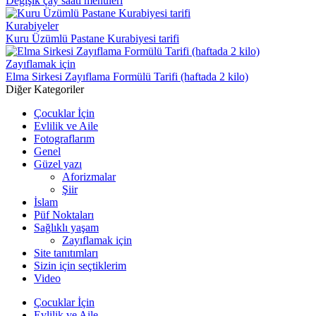
Değişik çay saati menüleri
Kurabiyeler
Kuru Üzümlü Pastane Kurabiyesi tarifi
Zayıflamak için
Elma Sirkesi Zayıflama Formülü Tarifi (haftada 2 kilo)
Diğer Kategoriler
Çocuklar İçin
Evlilik ve Aile
Fotograflarım
Genel
Güzel yazı
Aforizmalar
Şiir
İslam
Püf Noktaları
Sağlıklı yaşam
Zayıflamak için
Site tanıtımları
Sizin için seçtiklerim
Video
Çocuklar İçin
Evlilik ve Aile