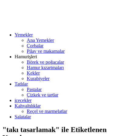
Yemekler
Ana Yemekler
Çorbalar
Pilav ve makarnalar
Hamurişleri
Börek ve poğaçalar
Hamur kızartmaları
Kekler
Kurabiyeler
Tatlılar
Pastalar
Çizkek ve tartlar
içecekler
Kahvaltılıklar
Reçel ve marmelatlar
Salatalar
"takı tasarlamak" ile Etiketlenen