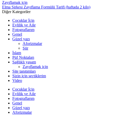
Zayıflamak için
Elma Sirkesi Zayıflama Formülü Tarifi (haftada 2 kilo)
Diğer Kategoriler
Çocuklar İçin
Evlilik ve Aile
Fotograflarım
Genel
Güzel yazı
Aforizmalar
Şiir
İslam
Püf Noktaları
Sağlıklı yaşam
Zayıflamak için
Site tanıtımları
Sizin için seçtiklerim
Video
Çocuklar İçin
Evlilik ve Aile
Fotograflarım
Genel
Güzel yazı
Aforizmalar