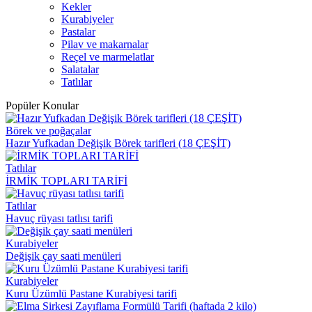
Kekler
Kurabiyeler
Pastalar
Pilav ve makarnalar
Reçel ve marmelatlar
Salatalar
Tatlılar
Popüler Konular
Börek ve poğaçalar
Hazır Yufkadan Değişik Börek tarifleri (18 ÇEŞİT)
Tatlılar
İRMİK TOPLARI TARİFİ
Tatlılar
Havuç rüyası tatlısı tarifi
Kurabiyeler
Değişik çay saati menüleri
Kurabiyeler
Kuru Üzümlü Pastane Kurabiyesi tarifi