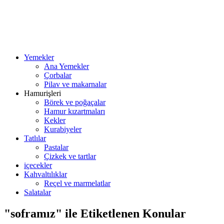
Yemekler
Ana Yemekler
Çorbalar
Pilav ve makarnalar
Hamurişleri
Börek ve poğaçalar
Hamur kızartmaları
Kekler
Kurabiyeler
Tatlılar
Pastalar
Çizkek ve tartlar
içecekler
Kahvaltılıklar
Reçel ve marmelatlar
Salatalar
"soframız" ile Etiketlenen Konular