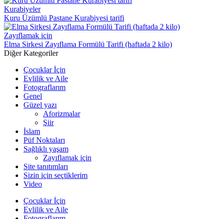
Kurabiyeler
Kuru Üzümlü Pastane Kurabiyesi tarifi
Zayıflamak için
Elma Sirkesi Zayıflama Formülü Tarifi (haftada 2 kilo)
Diğer Kategoriler
Çocuklar İçin
Evlilik ve Aile
Fotograflarım
Genel
Güzel yazı
Aforizmalar
Şiir
İslam
Püf Noktaları
Sağlıklı yaşam
Zayıflamak için
Site tanıtımları
Sizin için seçtiklerim
Video
Çocuklar İçin
Evlilik ve Aile
Fotograflarım