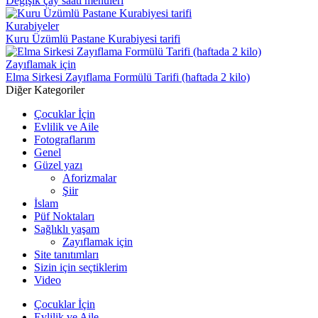
Değişik çay saati menüleri
Kurabiyeler
Kuru Üzümlü Pastane Kurabiyesi tarifi
Zayıflamak için
Elma Sirkesi Zayıflama Formülü Tarifi (haftada 2 kilo)
Diğer Kategoriler
Çocuklar İçin
Evlilik ve Aile
Fotograflarım
Genel
Güzel yazı
Aforizmalar
Şiir
İslam
Püf Noktaları
Sağlıklı yaşam
Zayıflamak için
Site tanıtımları
Sizin için seçtiklerim
Video
Çocuklar İçin
Evlilik ve Aile