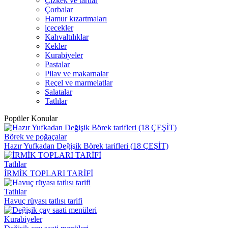
Çizkek ve tartlar
Çorbalar
Hamur kızartmaları
içecekler
Kahvaltılıklar
Kekler
Kurabiyeler
Pastalar
Pilav ve makarnalar
Reçel ve marmelatlar
Salatalar
Tatlılar
Popüler Konular
Börek ve poğaçalar
Hazır Yufkadan Değişik Börek tarifleri (18 ÇEŞİT)
Tatlılar
İRMİK TOPLARI TARİFİ
Tatlılar
Havuç rüyası tatlısı tarifi
Kurabiyeler