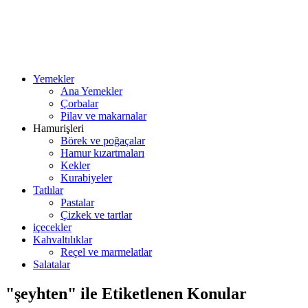
Yemekler
Ana Yemekler
Çorbalar
Pilav ve makarnalar
Hamurişleri
Börek ve poğaçalar
Hamur kızartmaları
Kekler
Kurabiyeler
Tatlılar
Pastalar
Çizkek ve tartlar
içecekler
Kahvaltılıklar
Reçel ve marmelatlar
Salatalar
"şeyhten" ile Etiketlenen Konular