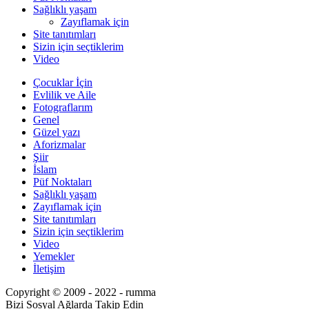
Sağlıklı yaşam
Zayıflamak için
Site tanıtımları
Sizin için seçtiklerim
Video
Çocuklar İçin
Evlilik ve Aile
Fotograflarım
Genel
Güzel yazı
Aforizmalar
Şiir
İslam
Püf Noktaları
Sağlıklı yaşam
Zayıflamak için
Site tanıtımları
Sizin için seçtiklerim
Video
Yemekler
İletişim
Copyright © 2009 - 2022 - rumma
Bizi Sosyal Ağlarda Takip Edin