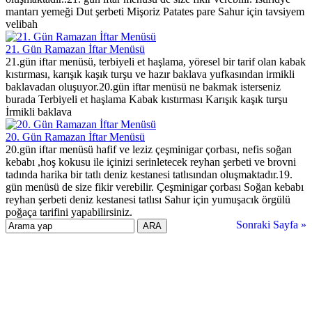
mantarı yemeği Dut şerbeti Mişoriz Patates pare Sahur için tavsiyem
velibah
21. Gün Ramazan İftar Menüsü
21.gün iftar menüsü, terbiyeli et haşlama, yöresel bir tarif olan kabak
kıstırması, karışık kaşık turşu ve hazır baklava yufkasından irmikli
baklavadan oluşuyor.20.gün iftar menüsü ne bakmak isterseniz
burada Terbiyeli et haşlama Kabak kıstırması Karışık kaşık turşu
İrmikli baklava
20. Gün Ramazan İftar Menüsü
20.gün iftar menüsü hafif ve leziz çeşminigar çorbası, nefis soğan
kebabı ,hoş kokusu ile içinizi serinletecek reyhan şerbeti ve brovni
tadında harika bir tatlı deniz kestanesi tatlısından oluşmaktadır.19.
gün menüsü de size fikir verebilir. Çeşminigar çorbası Soğan kebabı
reyhan şerbeti deniz kestanesi tatlısı Sahur için yumuşacık örgülü
poğaça tarifini yapabilirsiniz.
Sonraki Sayfa »