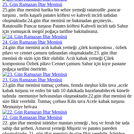
25. Gün Ramazan İftar Menüsü
25.gün iftar menüsü harika bir sebze yemeği ratatouille ,pancar
turşusu , nefis kaşarlı patates köftesi ve kahveli incirli tatlıdan
oluşmaktadır.24.gün iftar menüsü ne bakmadan geçmeyin..
Ratatouille Pancar turşusu Patates köftesi Kahveli incirli tatlı Sahur
için yumuşacık inegöl poğaça tarifine bakmalısınız.
24. Gün Ramazan İftar Menüsü
24.gün iftar menüsü acılı kabak yemeği ,çilek kompostosu , özbek
pilavı ve cennet çamuru tatlısından oluşmaktadır.23. gün iftar
menüsü de sizin için fikir olabilir. Acılı kabak yemeği Çilek
kompostosu Özbek pilavı Cennet çamuru Sahur için kıyır pastane
poğaça tarifini öneririm
23. Gün Ramazan İftar Menüsü
23.gün iftar menüsü tutmaç çorbası, fırında meşhur kilis tava ,acele
kabak turşusu ve enfes bir tatlı 10 dakikada hazırlanabilecek künefe
tadında memuniye helvasından oluşmaktadır.22.gün iftar menüsü de
size fikir verebilir. Tutmaç çorbası Kilis tava Acele kabak turşusu
Memuniye helvası
22. Gün Ramazan İftar Menüsü
22. gün iftar menüsü istiridye mantarı yemeği , hoş ve ferah bir tada
sahip dut şerbeti, Arnavut yemeği Mişoriz ve patates pareden
oluşmaktadır..21. gün iftar menüsü de size fikir verebilir. İstiridye