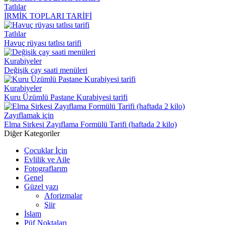
Tatlılar
İRMİK TOPLARI TARİFİ
Tatlılar
Havuç rüyası tatlısı tarifi
Kurabiyeler
Değişik çay saati menüleri
Kurabiyeler
Kuru Üzümlü Pastane Kurabiyesi tarifi
Zayıflamak için
Elma Sirkesi Zayıflama Formülü Tarifi (haftada 2 kilo)
Diğer Kategoriler
Çocuklar İçin
Evlilik ve Aile
Fotograflarım
Genel
Güzel yazı
Aforizmalar
Şiir
İslam
Püf Noktaları