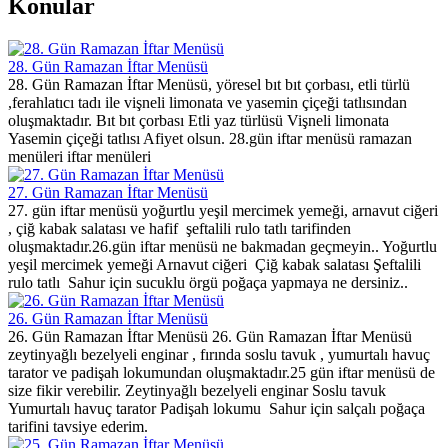
Konular
28. Gün Ramazan İftar Menüsü
28. Gün Ramazan İftar Menüsü, yöresel bıt bıt çorbası, etli türlü
,ferahlatıcı tadı ile vişneli limonata ve yasemin çiçeği tatlısından
oluşmaktadır. Bıt bıt çorbası Etli yaz türlüsü Vişneli limonata
Yasemin çiçeği tatlısı Afiyet olsun. 28.gün iftar menüsü ramazan
menüleri iftar menüleri
27. Gün Ramazan İftar Menüsü
27. gün iftar menüsü yoğurtlu yeşil mercimek yemeği, arnavut ciğeri
, çiğ kabak salatası ve hafif şeftalili rulo tatlı tarifinden
oluşmaktadır.26.gün iftar menüsü ne bakmadan geçmeyin.. Yoğurtlu
yeşil mercimek yemeği Arnavut ciğeri Çiğ kabak salatası Şeftalili
rulo tatlı Sahur için sucuklu örgü poğaça yapmaya ne dersiniz..
26. Gün Ramazan İftar Menüsü
26. Gün Ramazan İftar Menüsü 26. Gün Ramazan İftar Menüsü
zeytinyağlı bezelyeli enginar , fırında soslu tavuk , yumurtalı havuç
tarator ve padişah lokumundan oluşmaktadır.25 gün iftar menüsü de
size fikir verebilir. Zeytinyağlı bezelyeli enginar Soslu tavuk
Yumurtalı havuç tarator Padişah lokumu Sahur için salçalı poğaça
tarifini tavsiye ederim.