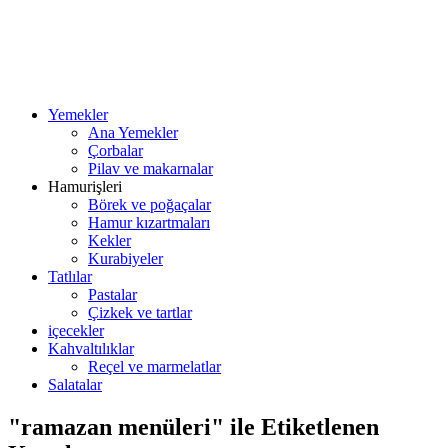
Yemekler
Ana Yemekler
Çorbalar
Pilav ve makarnalar
Hamurişleri
Börek ve poğaçalar
Hamur kızartmaları
Kekler
Kurabiyeler
Tatlılar
Pastalar
Çizkek ve tartlar
içecekler
Kahvaltılıklar
Reçel ve marmelatlar
Salatalar
"ramazan menüleri" ile Etiketlenen