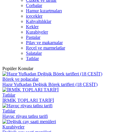
Çizkek ve tartlar
Çorbalar
Hamur kızartmaları
içecekler
Kahvaltılıklar
Kekler
Kurabiyeler
Pastalar
Pilav ve makarnalar
Reçel ve marmelatlar
Salatalar
Tatlılar
Popüler Konular
Börek ve poğaçalar
Hazır Yufkadan Değişik Börek tarifleri (18 ÇEŞİT)
Tatlılar
İRMİK TOPLARI TARİFİ
Tatlılar
Havuç rüyası tatlısı tarifi
Kurabiyeler