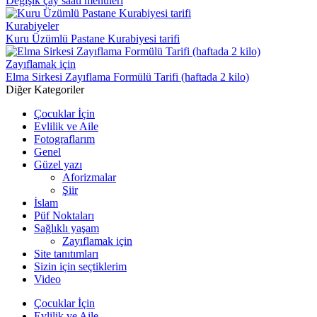
Değişik çay saati menüleri
Kurabiyeler
Kuru Üzümlü Pastane Kurabiyesi tarifi
Zayıflamak için
Elma Sirkesi Zayıflama Formülü Tarifi (haftada 2 kilo)
Diğer Kategoriler
Çocuklar İçin
Evlilik ve Aile
Fotograflarım
Genel
Güzel yazı
Aforizmalar
Şiir
İslam
Püf Noktaları
Sağlıklı yaşam
Zayıflamak için
Site tanıtımları
Sizin için seçtiklerim
Video
Çocuklar İçin
Evlilik ve Aile