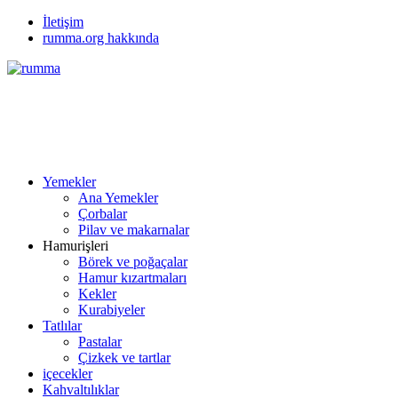
İletişim
rumma.org hakkında
Yemekler
Ana Yemekler
Çorbalar
Pilav ve makarnalar
Hamurişleri
Börek ve poğaçalar
Hamur kızartmaları
Kekler
Kurabiyeler
Tatlılar
Pastalar
Çizkek ve tartlar
içecekler
Kahvaltılıklar