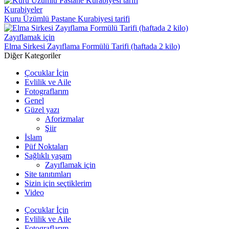
Kurabiyeler
Kuru Üzümlü Pastane Kurabiyesi tarifi
Zayıflamak için
Elma Sirkesi Zayıflama Formülü Tarifi (haftada 2 kilo)
Diğer Kategoriler
Çocuklar İçin
Evlilik ve Aile
Fotograflarım
Genel
Güzel yazı
Aforizmalar
Şiir
İslam
Püf Noktaları
Sağlıklı yaşam
Zayıflamak için
Site tanıtımları
Sizin için seçtiklerim
Video
Çocuklar İçin
Evlilik ve Aile
Fotograflarım