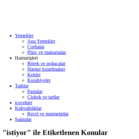
Yemekler
Ana Yemekler
Çorbalar
Pilav ve makarnalar
Hamurişleri
Börek ve poğaçalar
Hamur kızartmaları
Kekler
Kurabiyeler
Tatlılar
Pastalar
Çizkek ve tartlar
içecekler
Kahvaltılıklar
Reçel ve marmelatlar
Salatalar
"istiyor" ile Etiketlenen Konular