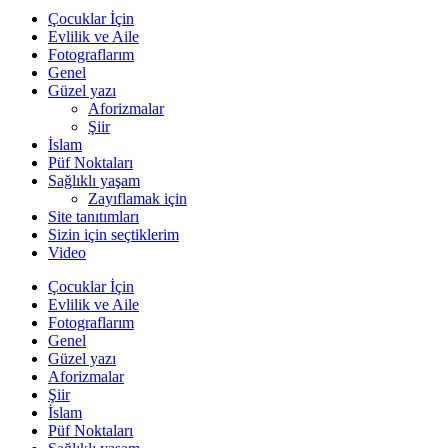
Çocuklar İçin
Evlilik ve Aile
Fotograflarım
Genel
Güzel yazı
Aforizmalar
Şiir
İslam
Püf Noktaları
Sağlıklı yaşam
Zayıflamak için
Site tanıtımları
Sizin için seçtiklerim
Video
Çocuklar İçin
Evlilik ve Aile
Fotograflarım
Genel
Güzel yazı
Aforizmalar
Şiir
İslam
Püf Noktaları