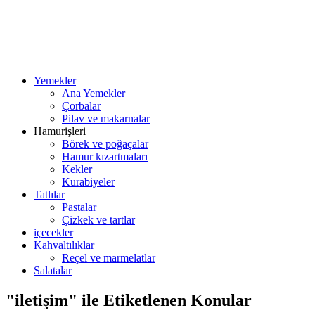
Yemekler
Ana Yemekler
Çorbalar
Pilav ve makarnalar
Hamurişleri
Börek ve poğaçalar
Hamur kızartmaları
Kekler
Kurabiyeler
Tatlılar
Pastalar
Çizkek ve tartlar
içecekler
Kahvaltılıklar
Reçel ve marmelatlar
Salatalar
"iletişim" ile Etiketlenen Konular