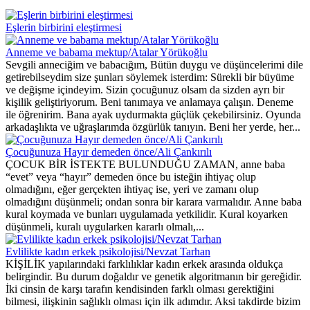
Eşlerin birbirini eleştirmesi
Anneme ve babama mektup/Atalar Yörükoğlu
Sevgili anneciğim ve babacığım, Bütün duygu ve düşüncelerimi dile
getirebilseydim size şunları söylemek isterdim: Sürekli bir büyüme
ve değişme içindeyim. Sizin çocuğunuz olsam da sizden ayrı bir
kişilik geliştiriyorum. Beni tanımaya ve anlamaya çalışın. Deneme
ile öğrenirim. Bana ayak uydurmakta güçlük çekebilirsiniz. Oyunda
arkadaşlıkta ve uğraşlarımda özgürlük tanıyın. Beni her yerde, her...
Çocuğunuza Hayır demeden önce/Ali Çankırılı
ÇOCUK BİR İSTEKTE BULUNDUĞU ZAMAN, anne baba
“evet” veya “hayır” demeden önce bu isteğin ihtiyaç olup
olmadığını, eğer gerçekten ihtiyaç ise, yeri ve zamanı olup
olmadığını düşünmeli; ondan sonra bir karara varmalıdır. Anne baba
kural koymada ve bunları uygulamada yetkilidir. Kural koyarken
düşünmeli, kuralı uygularken kararlı olmalı,...
Evlilikte kadın erkek psikolojisi/Nevzat Tarhan
KİŞİLİK yapılarındaki farklılıklar kadın erkek arasında oldukça
belirgindir. Bu durum doğaldır ve genetik algoritmanın bir gereğidir.
İki cinsin de karşı tarafın kendisinden farklı olması gerektiğini
bilmesi, ilişkinin sağlıklı olması için ilk adımdır. Aksi takdirde bizim