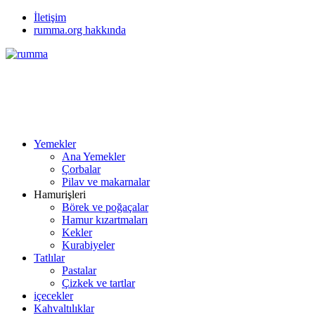
İletişim
rumma.org hakkında
Yemekler
Ana Yemekler
Çorbalar
Pilav ve makarnalar
Hamurişleri
Börek ve poğaçalar
Hamur kızartmaları
Kekler
Kurabiyeler
Tatlılar
Pastalar
Çizkek ve tartlar
içecekler
Kahvaltılıklar