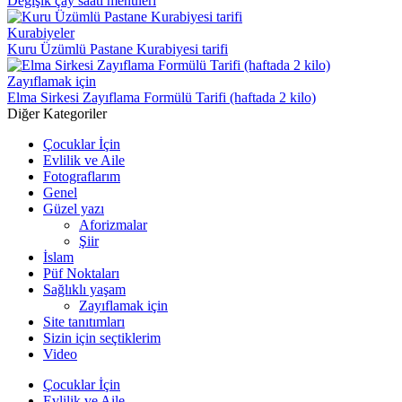
Değişik çay saati menüleri
Kurabiyeler
Kuru Üzümlü Pastane Kurabiyesi tarifi
Zayıflamak için
Elma Sirkesi Zayıflama Formülü Tarifi (haftada 2 kilo)
Diğer Kategoriler
Çocuklar İçin
Evlilik ve Aile
Fotograflarım
Genel
Güzel yazı
Aforizmalar
Şiir
İslam
Püf Noktaları
Sağlıklı yaşam
Zayıflamak için
Site tanıtımları
Sizin için seçtiklerim
Video
Çocuklar İçin
Evlilik ve Aile