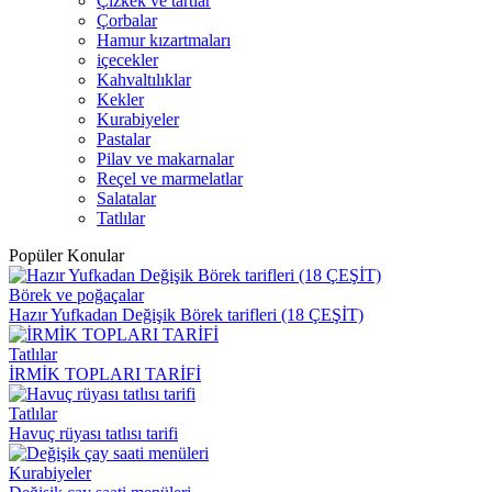
Çizkek ve tartlar
Çorbalar
Hamur kızartmaları
içecekler
Kahvaltılıklar
Kekler
Kurabiyeler
Pastalar
Pilav ve makarnalar
Reçel ve marmelatlar
Salatalar
Tatlılar
Popüler Konular
Börek ve poğaçalar
Hazır Yufkadan Değişik Börek tarifleri (18 ÇEŞİT)
Tatlılar
İRMİK TOPLARI TARİFİ
Tatlılar
Havuç rüyası tatlısı tarifi
Kurabiyeler