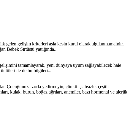
ık gelen gelişim kriterleri asla kesin kural olarak algılanmamalıdır.
an Bebek Sırtüstü yattığında...
 gelişimini tamamlayarak, yeni dünyaya uyum sağlayabilecek hale
tüleri ile de bu bilgileri...
r. Çocuğunuza zorla yedirmeyin; çünkü iştahsızlık çeşitli
onları, kulak, burun, boğaz ağrıları, anemiler, bazı hormonal ve alerjik