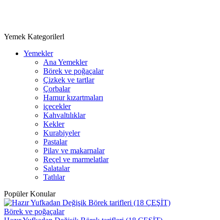
Yemek Kategorilerl
Yemekler
Ana Yemekler
Börek ve poğaçalar
Çizkek ve tartlar
Çorbalar
Hamur kızartmaları
içecekler
Kahvaltılıklar
Kekler
Kurabiyeler
Pastalar
Pilav ve makarnalar
Reçel ve marmelatlar
Salatalar
Tatlılar
Popüler Konular
Börek ve poğaçalar