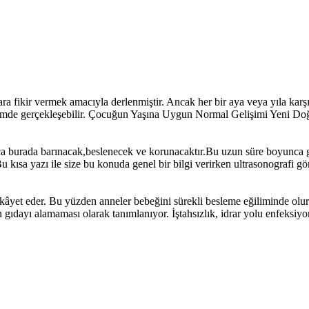
ara fikir vermek amacıyla derlenmiştir. Ancak her bir aya veya yıla karşıl
akvimde gerçekleşebilir. Çocuğun Yaşına Uygun Normal Gelişimi Yeni Doğ
unca burada barınacak,beslenecek ve korunacaktır.Bu uzun süre boyunca
ısa yazı ile size bu konuda genel bir bilgi verirken ultrasonografi görün
yet eder. Bu yüzden anneler bebeğini sürekli besleme eğiliminde olurla
lan gıdayı alamaması olarak tanımlanıyor. İştahsızlık, idrar yolu enfeksiy