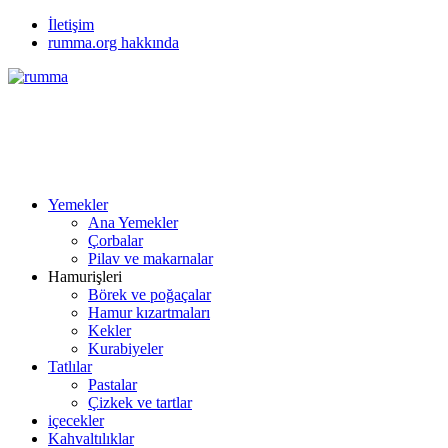
İletişim
rumma.org hakkında
Yemekler
Ana Yemekler
Çorbalar
Pilav ve makarnalar
Hamurişleri
Börek ve poğaçalar
Hamur kızartmaları
Kekler
Kurabiyeler
Tatlılar
Pastalar
Çizkek ve tartlar
içecekler
Kahvaltılıklar