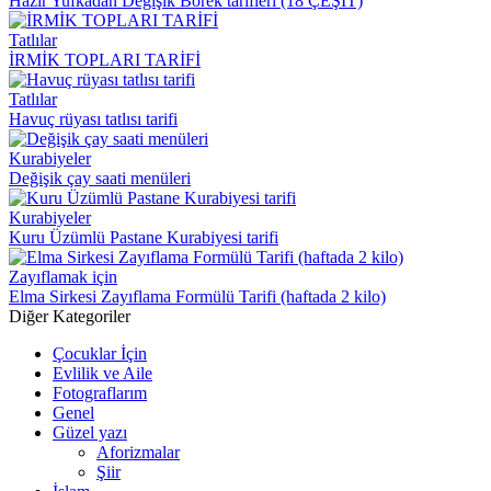
Hazır Yufkadan Değişik Börek tarifleri (18 ÇEŞİT)
Tatlılar
İRMİK TOPLARI TARİFİ
Tatlılar
Havuç rüyası tatlısı tarifi
Kurabiyeler
Değişik çay saati menüleri
Kurabiyeler
Kuru Üzümlü Pastane Kurabiyesi tarifi
Zayıflamak için
Elma Sirkesi Zayıflama Formülü Tarifi (haftada 2 kilo)
Diğer Kategoriler
Çocuklar İçin
Evlilik ve Aile
Fotograflarım
Genel
Güzel yazı
Aforizmalar
Şiir