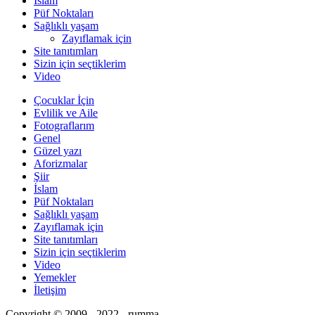
İslam
Püf Noktaları
Sağlıklı yaşam
Zayıflamak için
Site tanıtımları
Sizin için seçtiklerim
Video
Çocuklar İçin
Evlilik ve Aile
Fotograflarım
Genel
Güzel yazı
Aforizmalar
Şiir
İslam
Püf Noktaları
Sağlıklı yaşam
Zayıflamak için
Site tanıtımları
Sizin için seçtiklerim
Video
Yemekler
İletişim
Copyright © 2009 - 2022 - rumma