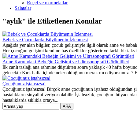
Reçel ve marmelatlar
Salatalar
"aylık" ile Etiketlenen Konular
Bebek ve Çocuklarda Büyümenin İzlenmesi
Aşağıda yer alan bilgiler, çocuk gelişimiyle ilgili olarak anne ve babal
Her çocuğun gelişimi kendine has özellikler gösterir ve farklı bir t
Anne Karnındaki Bebeğin Gelişimi ve Ultrasonografi Görüntüleri
İlk canlı taslağı ana rahmine düştükten sonra yaklaşık 40 hafta boy
gelecektir.Kırk hafta içinde neler olduğunu merak mı ediyorsunuz..? Bu k
Çocuğunuz iştahsızsa!
Çocuğunuz iştahsızsa! Birçok anne çocuğunun iştahsız olduğundan şikâ
hastalıkların sinyalini veriyor olabilir. İştahsızlık, çocuğun ihtiyacı o
hastalıklarda sıklıkla ortaya...