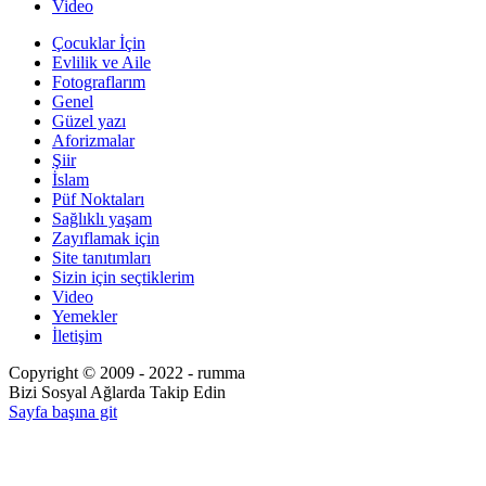
Video
Çocuklar İçin
Evlilik ve Aile
Fotograflarım
Genel
Güzel yazı
Aforizmalar
Şiir
İslam
Püf Noktaları
Sağlıklı yaşam
Zayıflamak için
Site tanıtımları
Sizin için seçtiklerim
Video
Yemekler
İletişim
Copyright © 2009 - 2022 - rumma
Bizi Sosyal Ağlarda Takip Edin
Sayfa başına git