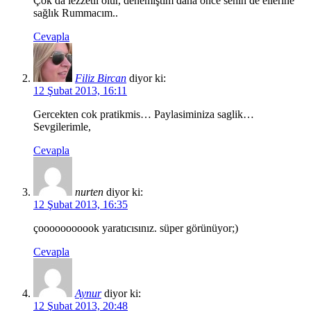
Çok da lezzetli olur, denemiştim daha önce senin de ellerine
sağlık Rummacım..
Cevapla
Filiz Bircan
diyor ki:
12 Şubat 2013, 16:11
Gercekten cok pratikmis… Paylasiminiza saglik…
Sevgilerimle,
Cevapla
nurten
diyor ki:
12 Şubat 2013, 16:35
çooooooooook yaratıcısınız. süper görünüyor;)
Cevapla
Aynur
diyor ki:
12 Şubat 2013, 20:48