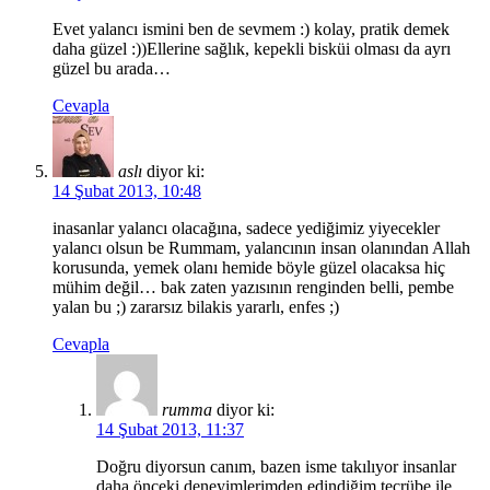
Evet yalancı ismini ben de sevmem :) kolay, pratik demek
daha güzel :))Ellerine sağlık, kepekli bisküi olması da ayrı
güzel bu arada…
Cevapla
aslı
diyor ki:
14 Şubat 2013, 10:48
inasanlar yalancı olacağına, sadece yediğimiz yiyecekler
yalancı olsun be Rummam, yalancının insan olanından Allah
korusunda, yemek olanı hemide böyle güzel olacaksa hiç
mühim değil… bak zaten yazısının renginden belli, pembe
yalan bu ;) zararsız bilakis yararlı, enfes ;)
Cevapla
rumma
diyor ki:
14 Şubat 2013, 11:37
Doğru diyorsun canım, bazen isme takılıyor insanlar
daha önceki deneyimlerimden edindiğim tecrübe ile