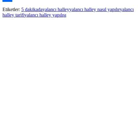
Paylaş
Etiketler:
5 dakikada
yalancı halley
yalancı halley nasıl yapılır
yalancı
halley tarifi
yalancı halley yapılışı