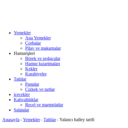
Yemekler
Ana Yemekler
Çorbalar
Pilav ve makarnalar
Hamurişleri
Börek ve poğaçalar
Hamur kızartmaları
Kekler
Kurabiyeler
Tatlılar
Pastalar
Çizkek ve tartlar
içecekler
Kahvaltılıklar
Reçel ve marmelatlar
Salatalar
Anasayfa
Yemekler
Tatlılar
Yalancı halley tarifi
>
>
>