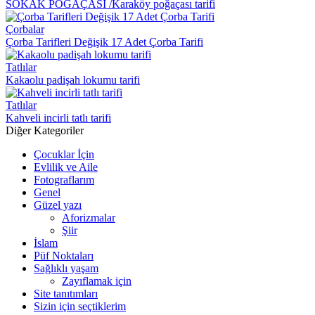
SOKAK POĞAÇASI /Karaköy poğaçası tarifi
Çorbalar
Çorba Tarifleri Değişik 17 Adet Çorba Tarifi
Tatlılar
Kakaolu padişah lokumu tarifi
Tatlılar
Kahveli incirli tatlı tarifi
Diğer Kategoriler
Çocuklar İçin
Evlilik ve Aile
Fotograflarım
Genel
Güzel yazı
Aforizmalar
Şiir
İslam
Püf Noktaları
Sağlıklı yaşam
Zayıflamak için
Site tanıtımları
Sizin için seçtiklerim