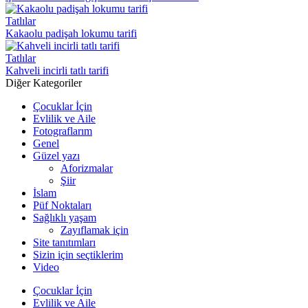
Tatlılar
Kakaolu padişah lokumu tarifi
Tatlılar
Kahveli incirli tatlı tarifi
Diğer Kategoriler
Çocuklar İçin
Evlilik ve Aile
Fotograflarım
Genel
Güzel yazı
Aforizmalar
Şiir
İslam
Püf Noktaları
Sağlıklı yaşam
Zayıflamak için
Site tanıtımları
Sizin için seçtiklerim
Video
Çocuklar İçin
Evlilik ve Aile