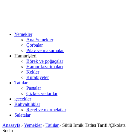
Yemekler
Ana Yemekler
Çorbalar
Pilav ve makarnalar
Hamurişleri
Börek ve poğaçalar
Hamur kızartmaları
Kekler
Kurabiyeler
Tatlılar
Pastalar
Çizkek ve tartlar
içecekler
Kahvaltılıklar
Reçel ve marmelatlar
Salatalar
Anasayfa
Yemekler
Tatlılar
Sütlü İrmik Tatlısı Tarifi /Çikolata
>
>
>
Soslu