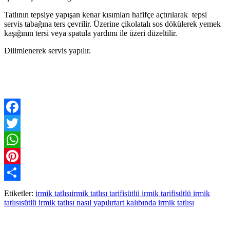
Tatlının tepsiye yapışan kenar kısımları hafifçe açtırılarak tepsi
servis tabağına ters çevrilir. Üzerine çikolatalı sos dökülerek yemek
kaşığının tersi veya spatula yardımı ile üzeri düzeltilir.
Dilimlenerek servis yapılır.
Facebook
Twitter
WhatsApp
Pinterest
Paylaş
Etiketler:
irmik tatlısı
irmik tatlısı tarifi
sütlü irmik tarifi
sütlü irmik
tatlısı
sütlü irmik tatlısı nasıl yapılır
tart kalıbında irmik tatlısı