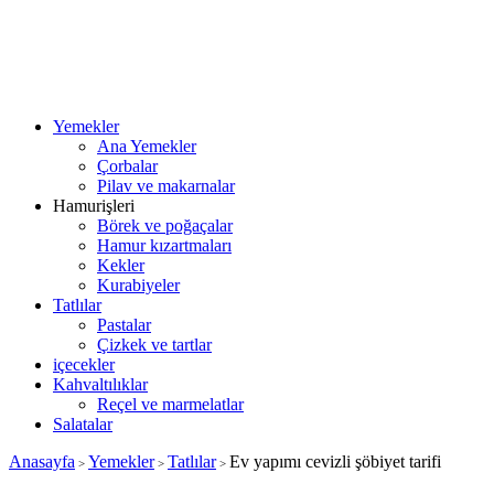
Yemekler
Ana Yemekler
Çorbalar
Pilav ve makarnalar
Hamurişleri
Börek ve poğaçalar
Hamur kızartmaları
Kekler
Kurabiyeler
Tatlılar
Pastalar
Çizkek ve tartlar
içecekler
Kahvaltılıklar
Reçel ve marmelatlar
Salatalar
Anasayfa
Yemekler
Tatlılar
Ev yapımı cevizli şöbiyet tarifi
>
>
>