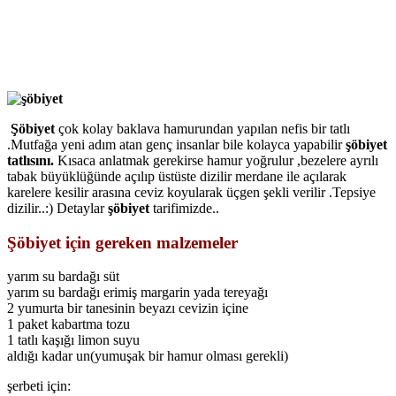
Şöbiyet
çok kolay baklava hamurundan yapılan nefis bir tatlı
.Mutfağa yeni adım atan genç insanlar bile kolayca yapabilir
şöbiyet
tatlısını.
Kısaca anlatmak gerekirse hamur yoğrulur ,bezelere ayrılı
tabak büyüklüğünde açılıp üstüste dizilir merdane ile açılarak
karelere kesilir arasına ceviz koyularak üçgen şekli verilir .Tepsiye
dizilir..:) Detaylar
şöbiyet
tarifimizde..
Şöbiyet için gereken malzemeler
yarım su bardağı süt
yarım su bardağı erimiş margarin yada tereyağı
2 yumurta bir tanesinin beyazı cevizin içine
1 paket kabartma tozu
1 tatlı kaşığı limon suyu
aldığı kadar un(yumuşak bir hamur olması gerekli)
şerbeti için: