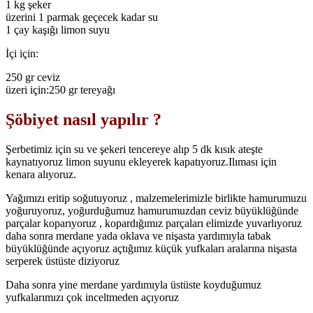
1 kg şeker
üzerini 1 parmak geçecek kadar su
1 çay kaşığı limon suyu
İçi için:
250 gr ceviz
üzeri için:250 gr tereyağı
Şöbiyet nasıl yapılır ?
Şerbetimiz için su ve şekeri tencereye alıp 5 dk kısık ateşte
kaynatıyoruz limon suyunu ekleyerek kapatıyoruz.Ilıması için
kenara alıyoruz.
Yağımızı eritip soğutuyoruz , malzemelerimizle birlikte hamurumuzu
yoğuruyoruz, yoğurduğumuz hamurumuzdan ceviz büyüklüğünde
parçalar koparıyoruz , kopardığımız parçaları elimizde yuvarlıyoruz
daha sonra merdane yada oklava ve nişasta yardımıyla tabak
büyüklüğünde açıyoruz açtığımız küçük yufkaları aralarına nişasta
serperek üstüste diziyoruz
Daha sonra yine merdane yardımıyla üstüste koyduğumuz
yufkalarımızı çok inceltmeden açıyoruz