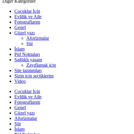
Diğer Kategoriler
Çocuklar İçin
Evlilik ve Aile
Fotograflarım
Genel
Güzel yazı
Aforizmalar
Şiir
İslam
Püf Noktaları
Sağlıklı yaşam
Zayıflamak için
Site tanıtımları
Sizin için seçtiklerim
Video
Çocuklar İçin
Evlilik ve Aile
Fotograflarım
Genel
Güzel yazı
Aforizmalar
Şiir
İslam