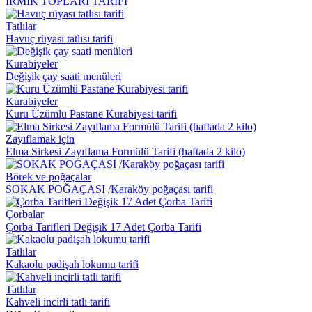
İRMİK TOPLARI TARİFİ
Tatlılar
Havuç rüyası tatlısı tarifi
Kurabiyeler
Değişik çay saati menüleri
Kurabiyeler
Kuru Üzümlü Pastane Kurabiyesi tarifi
Zayıflamak için
Elma Sirkesi Zayıflama Formülü Tarifi (haftada 2 kilo)
Börek ve poğaçalar
SOKAK POĞAÇASI /Karaköy poğaçası tarifi
Çorbalar
Çorba Tarifleri Değişik 17 Adet Çorba Tarifi
Tatlılar
Kakaolu padişah lokumu tarifi
Tatlılar
Kahveli incirli tatlı tarifi