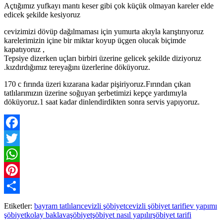
Açtığımız yufkayı mantı keser gibi çok küçük olmayan kareler elde
edicek şekilde kesiyoruz
cevizimizi dövüp dağılmaması için yumurta akıyla karıştırıyoruz
karelerimizin içine bir miktar koyup üçgen olucak biçimde
kapatıyoruz ,
Tepsiye dizerken uçları birbiri üzerine gelicek şekilde diziyoruz
.kızdırdığımız tereyağını üzerlerine döküyoruz.
170 c fırında üzeri kızarana kadar pişiriyoruz.Fırından çıkan
tatlılarımızın üzerine soğuyan şerbetimizi kepçe yardımıyla
döküyoruz.1 saat kadar dinlendirdikten sonra servis yapıyoruz.
Facebook
Twitter
WhatsApp
Pinterest
Paylaş
Etiketler:
bayram tatlıları
cevizli şöbiyet
cevizli şöbiyet tarifi
ev yapımı
şöbiyet
kolay baklava
şöbiyet
şöbiyet nasıl yapılır
şöbiyet tarifi