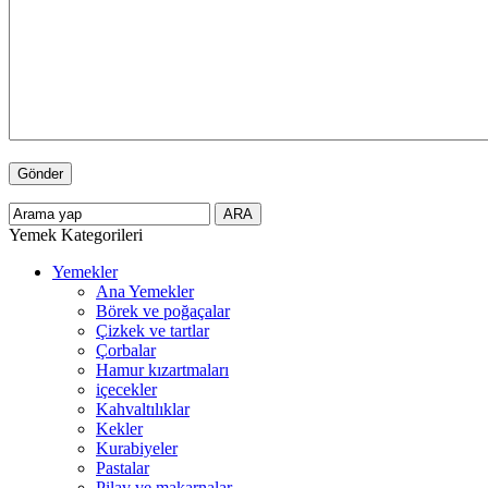
Yemek Kategorileri
Yemekler
Ana Yemekler
Börek ve poğaçalar
Çizkek ve tartlar
Çorbalar
Hamur kızartmaları
içecekler
Kahvaltılıklar
Kekler
Kurabiyeler
Pastalar
Pilav ve makarnalar