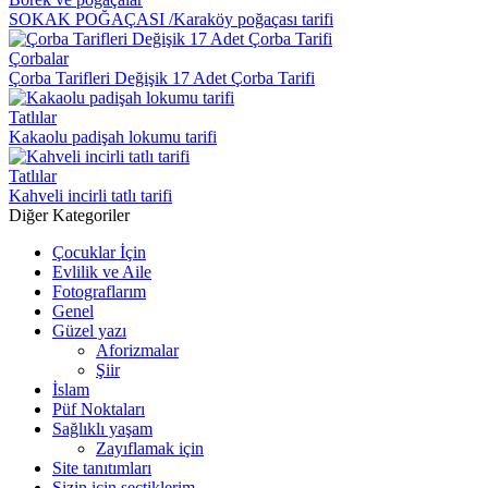
SOKAK POĞAÇASI /Karaköy poğaçası tarifi
Çorbalar
Çorba Tarifleri Değişik 17 Adet Çorba Tarifi
Tatlılar
Kakaolu padişah lokumu tarifi
Tatlılar
Kahveli incirli tatlı tarifi
Diğer Kategoriler
Çocuklar İçin
Evlilik ve Aile
Fotograflarım
Genel
Güzel yazı
Aforizmalar
Şiir
İslam
Püf Noktaları
Sağlıklı yaşam
Zayıflamak için
Site tanıtımları
Sizin için seçtiklerim