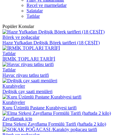
Reçel ve marmelatlar
Salatalar
Tatlılar
Popüler Konular
Börek ve poğaçalar
Hazır Yufkadan Değişik Börek tarifleri (18 ÇEŞİT)
Tatlılar
İRMİK TOPLARI TARİFİ
Tatlılar
Havuç rüyası tatlısı tarifi
Kurabiyeler
Değişik çay saati menüleri
Kurabiyeler
Kuru Üzümlü Pastane Kurabiyesi tarifi
Zayıflamak için
Elma Sirkesi Zayıflama Formülü Tarifi (haftada 2 kilo)
Börek ve poğaçalar