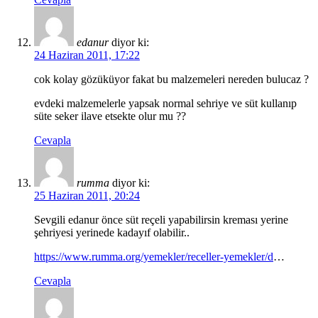
edanur
diyor ki:
24 Haziran 2011, 17:22
cok kolay gözüküyor fakat bu malzemeleri nereden bulucaz ?
evdeki malzemelerle yapsak normal sehriye ve süt kullanıp
süte seker ilave etsekte olur mu ??
Cevapla
rumma
diyor ki:
25 Haziran 2011, 20:24
Sevgili edanur önce süt reçeli yapabilirsin kreması yerine
şehriyesi yerinede kadayıf olabilir..
https://www.rumma.org/yemekler/receller-yemekler/d
…
Cevapla