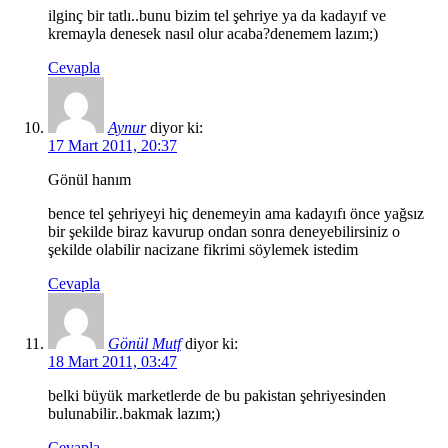
ilginç bir tatlı..bunu bizim tel şehriye ya da kadayıf ve
kremayla denesek nasıl olur acaba?denemem lazım;)
Cevapla
Aynur
diyor ki:
17 Mart 2011, 20:37
Gönül hanım
bence tel şehriyeyi hiç denemeyin ama kadayıfı önce yağsız
bir şekilde biraz kavurup ondan sonra deneyebilirsiniz o
şekilde olabilir nacizane fikrimi söylemek istedim
Cevapla
Gönül Mutf
diyor ki:
18 Mart 2011, 03:47
belki büyük marketlerde de bu pakistan şehriyesinden
bulunabilir..bakmak lazım;)
Cevapla