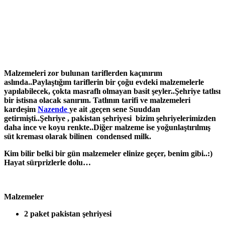
Malzemeleri zor bulunan tariflerden kaçınırım
aslında..Paylaştığım tarifler
in bir çoğu
evdeki malzemelerle
yapılabilecek, çokta masraflı olmayan basit şeyler..Şehriye tatlısı
bir istisna olacak sanırım. Tatlının tarifi ve malzemeleri
kardeşim
Nazende
ye ait ,geçen sene Suuddan
getirmişti..Şehriye , pakistan şehriyesi bizim şehriyelerimizden
daha ince ve koyu renkte..Diğer malzeme ise yoğunlaştırılmış
süt kreması olarak bilinen condensed milk.
Kim bilir belki bir gün malzemeler elinize geçer, benim gibi..:)
Hayat sürprizlerle dolu…
Malzemeler
2 paket pakistan şehriyesi