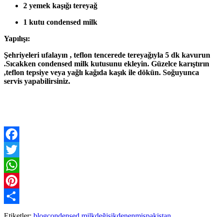
2 yemek kaşığı tereyağ
1 kutu condensed milk
Yapılışı:
Şehriyeleri ufalayın , teflon tencerede tereyağıyla 5 dk kavurun
.Sıcakken condensed milk kutusunu ekleyin. Güzelce karıştırın
,teflon tepsiye veya yağlı kağıda kaşık ile dökün. Soğuyunca
servis yapabilirsiniz.
Facebook
Twitter
WhatsApp
Pinterest
Paylaş
Etiketler:
blog
condensed milk
değişik
denenmiş
pakistan