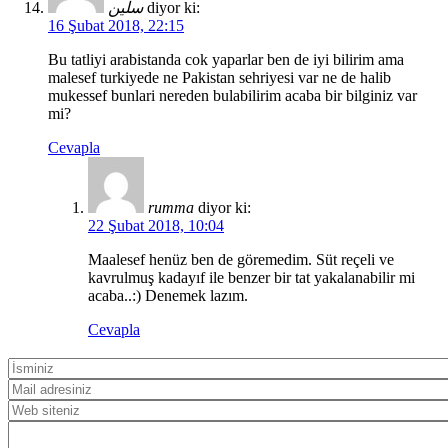
سلين
diyor ki:
16 Şubat 2018, 22:15
Bu tatliyi arabistanda cok yaparlar ben de iyi bilirim ama
malesef turkiyede ne Pakistan sehriyesi var ne de halib
mukessef bunlari nereden bulabilirim acaba bir bilginiz var
mi?
Cevapla
rumma
diyor ki:
22 Şubat 2018, 10:04
Maalesef henüz ben de göremedim. Süt reçeli ve
kavrulmuş kadayıf ile benzer bir tat yakalanabilir mi
acaba..:) Denemek lazım.
Cevapla