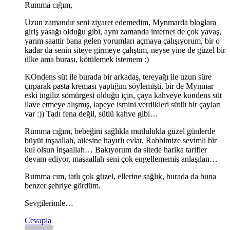
Rumma cığım,
Uzun zamandır seni ziyaret edemedim, Mynmarda bloglara
giriş yasağı olduğu gibi, aynı zamanda internet de çok yavaş,
yarım saattir bana gelen yorumları açmaya çalışıyorum, bir o
kadar da senin siteye girmeye çalıştım, neyse yine de güzel bir
ülke ama burası, kötülemek istemem :)
KOndens süt ile burada bir arkadaş, tereyağı ile uzun süre
çırparak pasta kreması yaptığını söylemişti, bir de Mynmar
eski ingiliz sömürgesi olduğu için, çaya kahveye kondens süt
ilave etmeye alışmış, lapeye ismini verdikleri sütlü bir çayları
var :)) Tadı fena değil, sütlü kahve gibi…
Rumma cığım, bebeğini sağlıkla mutlulukla güzel günlerde
büyüt inşaallah, ailesine hayırlı evlat, Rabbimize sevimli bir
kul olsun inşaallah… Bakıyorum da sitede harika tarifler
devam ediyor, maşaallah seni çok engellememiş anlaşılan…
Rumma cım, tatlı çok güzel, ellerine sağlık, burada da buna
benzer şehriye gördüm.
Sevgilerimle…
Cevapla