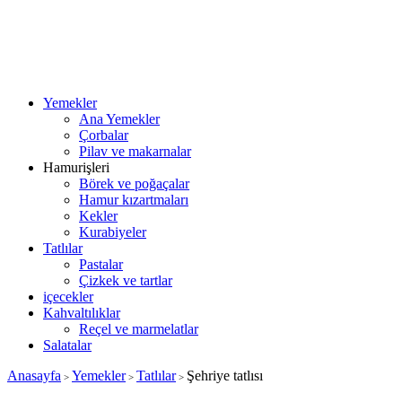
Yemekler
Ana Yemekler
Çorbalar
Pilav ve makarnalar
Hamurişleri
Börek ve poğaçalar
Hamur kızartmaları
Kekler
Kurabiyeler
Tatlılar
Pastalar
Çizkek ve tartlar
içecekler
Kahvaltılıklar
Reçel ve marmelatlar
Salatalar
Anasayfa
Yemekler
Tatlılar
Şehriye tatlısı
>
>
>