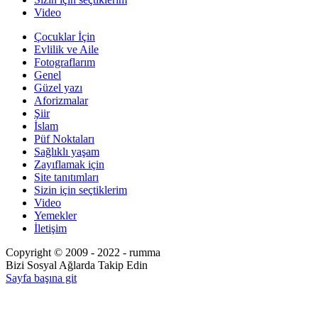
Video
Çocuklar İçin
Evlilik ve Aile
Fotograflarım
Genel
Güzel yazı
Aforizmalar
Şiir
İslam
Püf Noktaları
Sağlıklı yaşam
Zayıflamak için
Site tanıtımları
Sizin için seçtiklerim
Video
Yemekler
İletişim
Copyright © 2009 - 2022 - rumma
Bizi Sosyal Ağlarda Takip Edin
Sayfa başına git