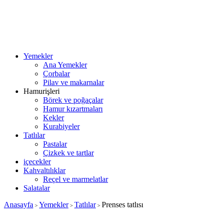
Yemekler
Ana Yemekler
Çorbalar
Pilav ve makarnalar
Hamurişleri
Börek ve poğaçalar
Hamur kızartmaları
Kekler
Kurabiyeler
Tatlılar
Pastalar
Çizkek ve tartlar
içecekler
Kahvaltılıklar
Reçel ve marmelatlar
Salatalar
Anasayfa
Yemekler
Tatlılar
Prenses tatlısı
>
>
>