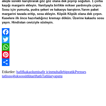
ateşte sürekli karıştırarak göz göz olana dek pişirip soğutun. 1 çorba
kaşığı margarin ekleyin. Vanilyayla birlikte mikser yardımıyla çırpın.
Sosu için yumurta, pudra şekeri ve kakaoyu karıştırın.Yarım paket
margarini tavada eritip, sosa ekleyin. Köpük Köpük olana dek çırpın.
Kaselere ilk önce hazırladığınız kremayı dökün. Üzerine kakaolu sosu
yayın. Hindistan ceviziyle süsleyin.
Facebook
Twitter
WhatsApp
Pinterest
Paylaş
Etiketler:
hafif
kakaolu
misafir için
muhallebi
pratik
Prenses
tatlısı
soğuk
sos
sütlü
tarif
tatlı
Tatlılar
yapımı