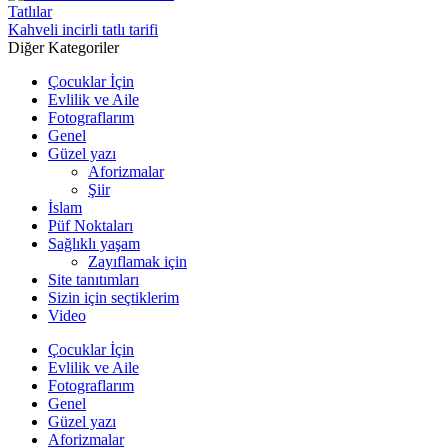
Tatlılar
Kahveli incirli tatlı tarifi
Diğer Kategoriler
Çocuklar İçin
Evlilik ve Aile
Fotograflarım
Genel
Güzel yazı
Aforizmalar
Şiir
İslam
Püf Noktaları
Sağlıklı yaşam
Zayıflamak için
Site tanıtımları
Sizin için seçtiklerim
Video
Çocuklar İçin
Evlilik ve Aile
Fotograflarım
Genel
Güzel yazı
Aforizmalar