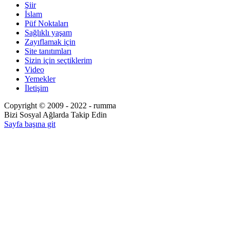
Şiir
İslam
Püf Noktaları
Sağlıklı yaşam
Zayıflamak için
Site tanıtımları
Sizin için seçtiklerim
Video
Yemekler
İletişim
Copyright © 2009 - 2022 - rumma
Bizi Sosyal Ağlarda Takip Edin
Sayfa başına git