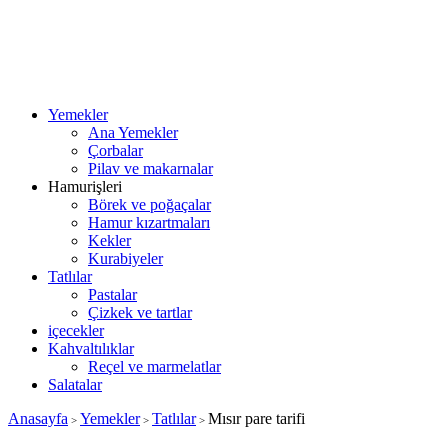
Yemekler
Ana Yemekler
Çorbalar
Pilav ve makarnalar
Hamurişleri
Börek ve poğaçalar
Hamur kızartmaları
Kekler
Kurabiyeler
Tatlılar
Pastalar
Çizkek ve tartlar
içecekler
Kahvaltılıklar
Reçel ve marmelatlar
Salatalar
Anasayfa
Yemekler
Tatlılar
Mısır pare tarifi
>
>
>