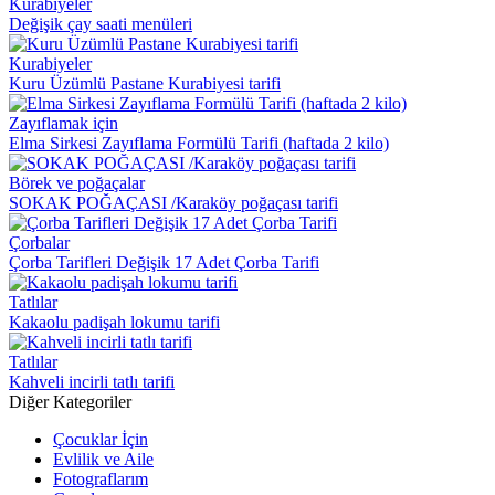
Kurabiyeler
Değişik çay saati menüleri
Kurabiyeler
Kuru Üzümlü Pastane Kurabiyesi tarifi
Zayıflamak için
Elma Sirkesi Zayıflama Formülü Tarifi (haftada 2 kilo)
Börek ve poğaçalar
SOKAK POĞAÇASI /Karaköy poğaçası tarifi
Çorbalar
Çorba Tarifleri Değişik 17 Adet Çorba Tarifi
Tatlılar
Kakaolu padişah lokumu tarifi
Tatlılar
Kahveli incirli tatlı tarifi
Diğer Kategoriler
Çocuklar İçin
Evlilik ve Aile
Fotograflarım