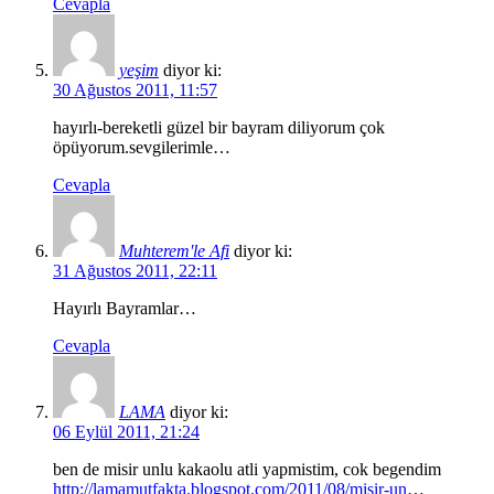
Cevapla
yeşim
diyor ki:
30 Ağustos 2011, 11:57
hayırlı-bereketli güzel bir bayram diliyorum çok
öpüyorum.sevgilerimle…
Cevapla
Muhterem'le Afi
diyor ki:
31 Ağustos 2011, 22:11
Hayırlı Bayramlar…
Cevapla
LAMA
diyor ki:
06 Eylül 2011, 21:24
ben de misir unlu kakaolu atli yapmistim, cok begendim
http://lamamutfakta.blogspot.com/2011/08/misir-un
…