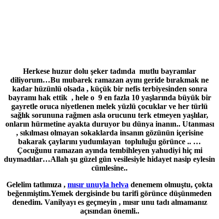
Herkese huzur dolu şeker tadında mutlu bayramlar
diliyorum…Bu mubarek ramazan ayını geride bırakmak ne
kadar hüzünlü olsada , küçük bir nefis terbiyesinden sonra
bayramı hak ettik , hele o 9 en fazla 10 yaşlarında büyük bir
gayretle oruca niyetlenen melek yüzlü çocuklar ve her türlü
sağlık sorununa rağmen asla orucunu terk etmeyen yaşlılar,
onların hürmetine ayakta duruyor bu dünya inanın.. Utanması
, sıkılması olmayan sokaklarda insanın gözünün içerisine
bakarak çaylarını yudumlayan topluluğu görünce .. …
Çocuğunu ramazan ayında tembihleyen yahudiyi hiç mi
duymadılar…Allah şu güzel gün vesilesiyle hidayet nasip eylesin
cümlesine..
Gelelim tatlımıza ,
mısır unuyla helva
denemem olmuştu, çokta
beğenmiştim.Yemek dergisinde bu tarifi görünce düşünmeden
denedim. Vanilyayı es geçmeyin , mısır unu tadı almamanız
açısından önemli..