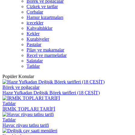
Börek ve poğaçalar
Çizkek ve tartlar
Çorbalar
Hamur kızartmaları
içecekler
Kahvaltılıklar
Kekler
Kurabiyeler
Pastalar
Pilav ve makarnalar
Reçel ve marmelatlar
Salatalar
Tatlılar
Popüler Konular
Börek ve poğaçalar
Hazır Yufkadan Değişik Börek tarifleri (18 ÇEŞİT)
Tatlılar
İRMİK TOPLARI TARİFİ
Tatlılar
Havuç rüyası tatlısı tarifi