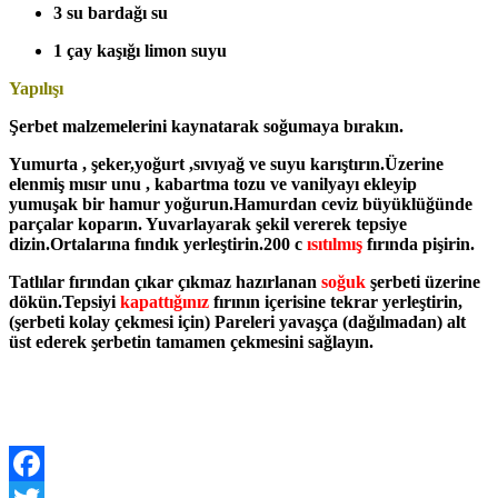
3 su bardağı su
1 çay kaşığı limon suyu
Yapılışı
Şerbet malzemelerini kaynatarak soğumaya bırakın.
Yumurta , şeker,yoğurt ,sıvıyağ ve suyu karıştırın.Üzerine
elenmiş mısır unu , kabartma tozu ve vanilyayı ekleyip
yumuşak bir hamur yoğurun.Hamurdan ceviz büyüklüğünde
parçalar koparın. Yuvarlayarak şekil vererek tepsiye
dizin.Ortalarına fındık yerleştirin.200 c
ı
sıtılmış
fırında pişirin.
Tatlılar fırından çıkar çıkmaz hazırlanan
soğuk
şerbeti üzerine
dökün.Tepsiyi
kapattığınız
fırının içerisine tekrar yerleştirin,
(şerbeti kolay çekmesi için) Pareleri yavaşça (dağılmadan) alt
üst ederek şerbetin tamamen çekmesini sağlayın.