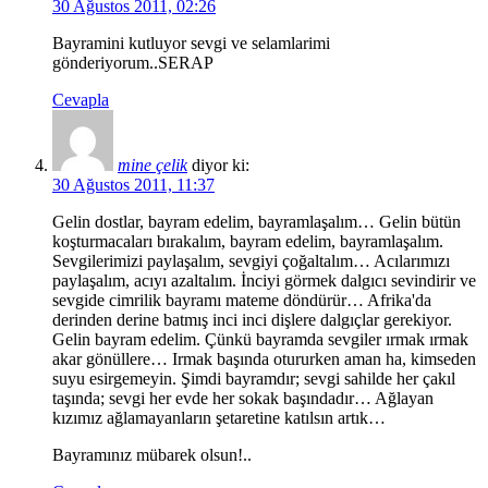
30 Ağustos 2011, 02:26
Bayramini kutluyor sevgi ve selamlarimi
gönderiyorum..SERAP
Cevapla
mine çelik
diyor ki:
30 Ağustos 2011, 11:37
Gelin dostlar, bayram edelim, bayramlaşalım… Gelin bütün
koşturmacaları bırakalım, bayram edelim, bayramlaşalım.
Sevgilerimizi paylaşalım, sevgiyi çoğaltalım… Acılarımızı
paylaşalım, acıyı azaltalım. İnciyi görmek dalgıcı sevindirir ve
sevgide cimrilik bayramı mateme döndürür… Afrika'da
derinden derine batmış inci inci dişlere dalgıçlar gerekiyor.
Gelin bayram edelim. Çünkü bayramda sevgiler ırmak ırmak
akar gönüllere… Irmak başında otururken aman ha, kimseden
suyu esirgemeyin. Şimdi bayramdır; sevgi sahilde her çakıl
taşında; sevgi her evde her sokak başındadır… Ağlayan
kızımız ağlamayanların şetaretine katılsın artık…
Bayramınız mübarek olsun!..