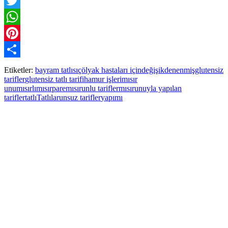
Facebook
Twitter
WhatsApp
Pinterest
Paylaş
Etiketler:
bayram tatlısı
çölyak hastaları için
değişik
denenmiş
glutensiz
tarifler
glutensiz tatlı tarifi
hamur işleri
mısır
unu
mısırlı
mısırpare
mısırunlu tarifler
mısırunuyla yapılan
tarifler
tatlı
Tatlılar
unsuz tarifler
yapımı