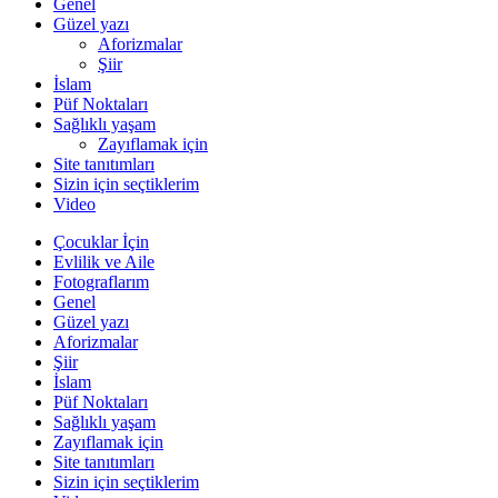
Genel
Güzel yazı
Aforizmalar
Şiir
İslam
Püf Noktaları
Sağlıklı yaşam
Zayıflamak için
Site tanıtımları
Sizin için seçtiklerim
Video
Çocuklar İçin
Evlilik ve Aile
Fotograflarım
Genel
Güzel yazı
Aforizmalar
Şiir
İslam
Püf Noktaları
Sağlıklı yaşam
Zayıflamak için
Site tanıtımları
Sizin için seçtiklerim