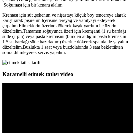
.Soğuması için bir kenara alalım.
Kreması için süt ,şeker,un ve nişastayı küçük boy tencereye alarak
karıştırarak pişirelim.İçerisine tereyağ ve vanilyayı ekleyerek
çırpalım.Etimeklerin üzerine dökerek kaşık yardımı ile üzerini
düzeltelim.Tamamen soğuyunca üzeri için kremşanti (1 su bardağı
sütle çırpın) veya pasta kremasını (bimden aldığım pasta kremasını
1.5 su bardağı sütle hazırladım) üzerine dökerek spatula ile yayalım
düzeltelim.Buzlukta 1 saat veya buzdolabında 3 saat beklettikten
sonra dilimleyerek servis yapalım.
Karamelli etimek tatlısı video