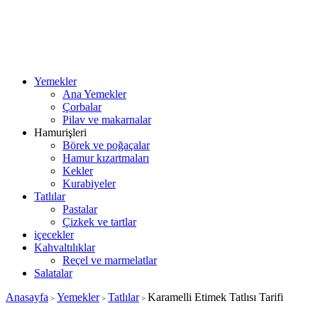
Yemekler
Ana Yemekler
Çorbalar
Pilav ve makarnalar
Hamurişleri
Börek ve poğaçalar
Hamur kızartmaları
Kekler
Kurabiyeler
Tatlılar
Pastalar
Çizkek ve tartlar
içecekler
Kahvaltılıklar
Reçel ve marmelatlar
Salatalar
Anasayfa
Yemekler
Tatlılar
Karamelli Etimek Tatlısı Tarifi
>
>
>