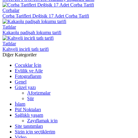
Çorbalar
Çorba Tarifleri Değişik 17 Adet Çorba Tarifi
Tatlılar
Kakaolu padişah lokumu tarifi
Tatlılar
Kahveli incirli tatlı tarifi
Diğer Kategoriler
Çocuklar İçin
Evlilik ve Aile
Fotograflarım
Genel
Güzel yazı
Aforizmalar
Şiir
İslam
Püf Noktaları
Sağlıklı yaşam
Zayıflamak için
Site tanıtımları
Sizin için seçtiklerim
Video