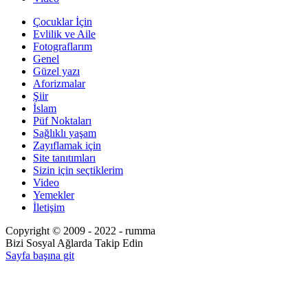
Çocuklar İçin
Evlilik ve Aile
Fotograflarım
Genel
Güzel yazı
Aforizmalar
Şiir
İslam
Püf Noktaları
Sağlıklı yaşam
Zayıflamak için
Site tanıtımları
Sizin için seçtiklerim
Video
Yemekler
İletişim
Copyright © 2009 - 2022 - rumma
Bizi Sosyal Ağlarda Takip Edin
Sayfa başına git