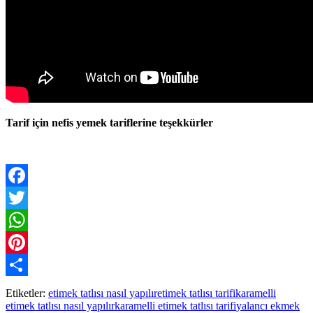
Tarif için nefis yemek tariflerine teşekkürler
Facebook
Twitter
WhatsApp
Pinterest
Paylaş
Etiketler:
etimek tatlısı nasıl yapılır
etimek tatlısı tarifi
karamelli
etimek tatlısı nasıl yapılır
karamelli etimek tatlısı tarifi
yalancı ekmek