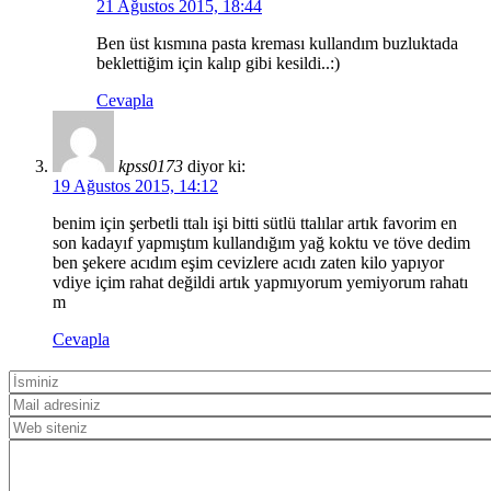
21 Ağustos 2015, 18:44
Ben üst kısmına pasta kreması kullandım buzluktada
beklettiğim için kalıp gibi kesildi..:)
Cevapla
kpss0173
diyor ki:
19 Ağustos 2015, 14:12
benim için şerbetli ttalı işi bitti sütlü ttalılar artık favorim en
son kadayıf yapmıştım kullandığım yağ koktu ve töve dedim
ben şekere acıdım eşim cevizlere acıdı zaten kilo yapıyor
vdiye içim rahat değildi artık yapmıyorum yemiyorum rahatı
m
Cevapla