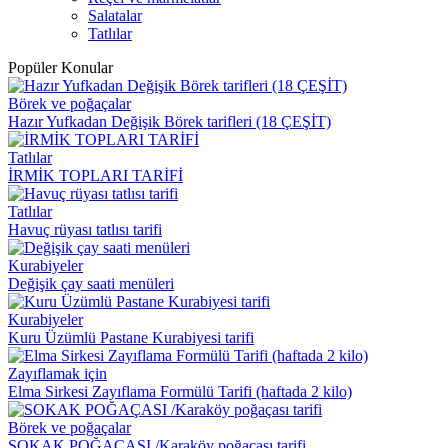
Salatalar
Tatlılar
Popüler Konular
Börek ve poğaçalar
Hazır Yufkadan Değişik Börek tarifleri (18 ÇEŞİT)
Tatlılar
İRMİK TOPLARI TARİFİ
Tatlılar
Havuç rüyası tatlısı tarifi
Kurabiyeler
Değişik çay saati menüleri
Kurabiyeler
Kuru Üzümlü Pastane Kurabiyesi tarifi
Zayıflamak için
Elma Sirkesi Zayıflama Formülü Tarifi (haftada 2 kilo)
Börek ve poğaçalar
SOKAK POĞAÇASI /Karaköy poğaçası tarifi