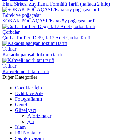
Elma Sirkesi Zayıflama Formülü Tarifi (haftada 2 kilo)
Börek ve poğaçalar
SOKAK POĞAÇASI /Karaköy poğaçası tarifi
Çorbalar
Çorba Tarifleri Değişik 17 Adet Çorba Tarifi
Tatlılar
Kakaolu padişah lokumu tarifi
Tatlılar
Kahveli incirli tatlı tarifi
Diğer Kategoriler
Çocuklar İçin
Evlilik ve Aile
Fotograflarım
Genel
Güzel yazı
Aforizmalar
Şiir
İslam
Püf Noktaları
Sağlıklı yaşam