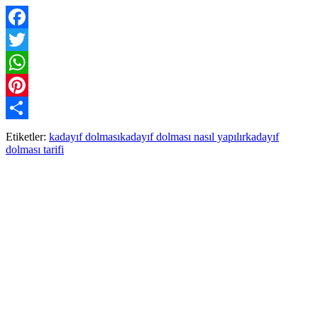
Facebook
Twitter
WhatsApp
Pinterest
Paylaş
Etiketler:
kadayıf dolması
kadayıf dolması nasıl yapılır
kadayıf
dolması tarifi