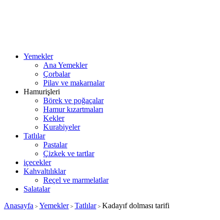
Yemekler
Ana Yemekler
Çorbalar
Pilav ve makarnalar
Hamurişleri
Börek ve poğaçalar
Hamur kızartmaları
Kekler
Kurabiyeler
Tatlılar
Pastalar
Çizkek ve tartlar
içecekler
Kahvaltılıklar
Reçel ve marmelatlar
Salatalar
Anasayfa
Yemekler
Tatlılar
Kadayıf dolması tarifi
>
>
>