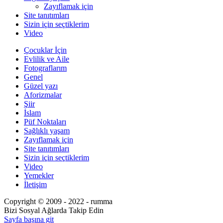
Zayıflamak için
Site tanıtımları
Sizin için seçtiklerim
Video
Çocuklar İçin
Evlilik ve Aile
Fotograflarım
Genel
Güzel yazı
Aforizmalar
Şiir
İslam
Püf Noktaları
Sağlıklı yaşam
Zayıflamak için
Site tanıtımları
Sizin için seçtiklerim
Video
Yemekler
İletişim
Copyright © 2009 - 2022 - rumma
Bizi Sosyal Ağlarda Takip Edin
Sayfa başına git