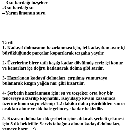
– 3 su bardağı tozşeker
-3 su bardağı su
– Yarım limonun suyu
Tarif:
1- Kadayıf dolmasının hazırlanması için, tel kadayıftan avuç içi
büyüklüğünde parçalar koparılarak tezgaha yayılır.
2- Üzerlerine birer tatlı kaşığı kadar dövülmüş ceviz içi konur
ve kenarları içe doğru katlanarak dolma gibi sarılır.
3- Hazırlanan kadayıf dolmaları, çırpılmış yumurtaya
bulanarak kızgın yağda nar gibi kızartılır.
4- Şerbetin hazırlanması için; su ve tozşeker orta boy bir
tencereye aktarılıp kaynatılır. Koyulaşıp kıvam kazanınca
üzerine limon suyu eklenip 1-2 dakika daha pişirildikten sonra
ocaktan alınır ve ılık hale gelinceye kadar bekletilir.
5- Kızaran dolmalar ılık şerbetin içine atılarak şerbeti çekmesi
için 5 dk bekletilir. Servis tabağına alınan kadayıf dolmaları,
yemeye hazır…:)