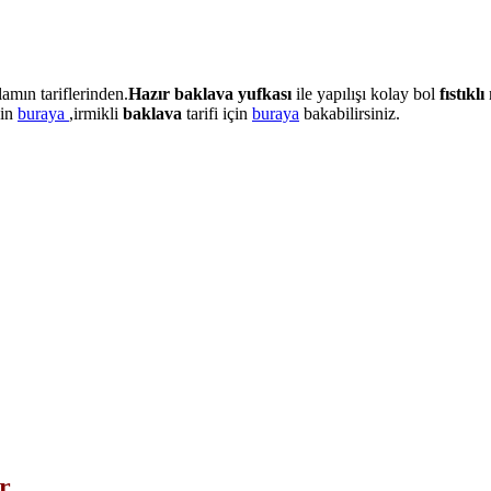
lamın tariflerinden.
Hazır baklava yufkası
ile yapılışı kolay bol
fıstıklı
çin
buraya
,irmikli
baklava
tarifi için
buraya
bakabilirsiniz.
r