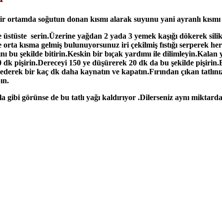
 bir ortamda soğutun donan kısmı alarak suyunu yani ayranlı kısmı
üstüste serin.Üzerine yağdan 2 yada 3 yemek kaşığı dökerek silikon
 orta kısma gelmiş bulunuyorsunuz iri çekilmiş fıstığı serperek her
ı bu şekilde bitirin.Keskin bir bıçak yardımı ile dilimleyin.Kalan
20 dk pişirin.Dereceyi 150 ye düşürerek 20 dk da bu şekilde pişirin.
ek bir kaç dk daha kaynatın ve kapatın.Fırından çıkan tatlınızın i
ın.
a gibi görünse de bu tatlı yağı kaldırıyor .Dilerseniz aynı miktarda