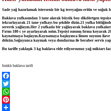
Sade yağ hazırlamak isterseniz bir kg tereyağını eritin ve soğuk
Baklava yufkasından 3 tane alarak büyük boy dikdörtgen tepsiye 
tekrarlayarak 21 tane yufkayı bu şekilde dizin.21 yufka bittiğinde
sererek yağlayın.Her 2 yufkada bir yağlayarak baklava yufkaların
Fırını 180 c ye ayarlayarak ısıtın.Tepsiyi ısınmış fırına koyarak 
kaynatmaya başlayın.Kaynamaya başlayınca limon suyunu ilave eder
dökün.Soğuyunca kaymak veya dondurma ile beraber servis yap
Bu tarifle yaklaşık 3 kg baklava elde ediyorsunuz yağ miktarı fazl
fıstıklı baklava tarifi
Facebook
Twitter
WhatsApp
Pinterest