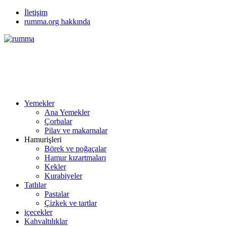
İletişim
rumma.org hakkında
Yemekler
Ana Yemekler
Çorbalar
Pilav ve makarnalar
Hamurişleri
Börek ve poğaçalar
Hamur kızartmaları
Kekler
Kurabiyeler
Tatlılar
Pastalar
Çizkek ve tartlar
içecekler
Kahvaltılıklar