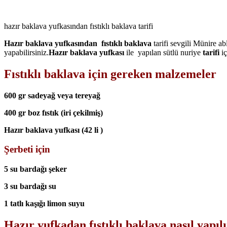
hazır baklava yufkasından fıstıklı baklava tarifi
Hazır baklava yufkasından
fıstıklı baklava
tarifi sevgili Münire ab
yapabilirsiniz.
Hazır baklava yufkası
ile yapılan sütlü nuriye
tarifi
i
Fıstıklı baklava için gereken malzemeler
600 gr sadeyağ veya tereyağ
400 gr boz fıstık (iri çekilmiş)
Hazır baklava yufkası (42 li )
Şerbeti için
5 su bardağı şeker
3 su bardağı su
1 tatlı kaşığı limon suyu
Hazır yufkadan fıstıklı baklava nasıl yapılı