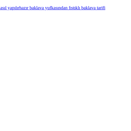
sıl yapılır
hazır baklava yufkasından fıstıklı baklava tarifi