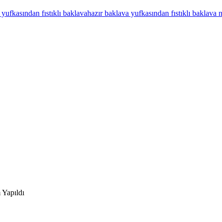
 yufkasından fıstıklı baklava
hazır baklava yufkasından fıstıklı baklava na
 Yapıldı