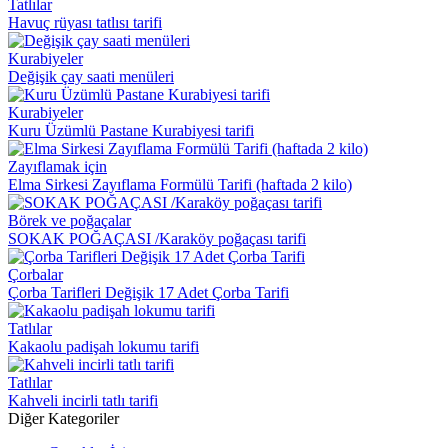
Tatlılar
Havuç rüyası tatlısı tarifi
Kurabiyeler
Değişik çay saati menüleri
Kurabiyeler
Kuru Üzümlü Pastane Kurabiyesi tarifi
Zayıflamak için
Elma Sirkesi Zayıflama Formülü Tarifi (haftada 2 kilo)
Börek ve poğaçalar
SOKAK POĞAÇASI /Karaköy poğaçası tarifi
Çorbalar
Çorba Tarifleri Değişik 17 Adet Çorba Tarifi
Tatlılar
Kakaolu padişah lokumu tarifi
Tatlılar
Kahveli incirli tatlı tarifi
Diğer Kategoriler