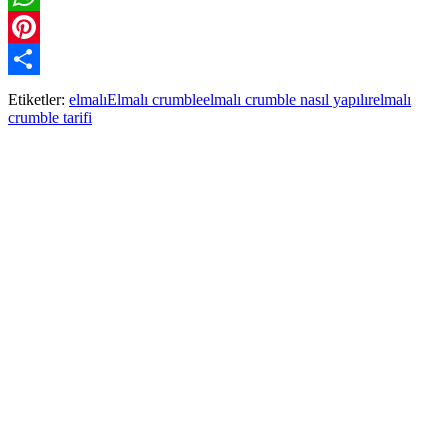
WhatsApp
Pinterest
Paylaş
Etiketler:
elmalı
Elmalı crumble
elmalı crumble nasıl yapılır
elmalı
crumble tarifi