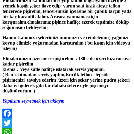
Elmalarımızın kabuklarını soyup kübik doğrayalım üzerine 2
yemek kaşığı şeker ilave edip yarım saat kısık ateşte teflon
tencerede pişirelim, tenceremizin içerisine bir çubuk tarçın yada
bir kaç karanfil atalım. Arasıra yanmaması için
karıştıralım,elmalarımız pişince hafifçe ezerek tepsimize döküp
soğumasını bekleyelim
Hamur kabımıza şekerimizi unumuzu ve rendelenmiş yağımızı
koyup elimizle yoğurmadan karıştıralım ( bu kısım için videoyu
izleyin)
Elmalarımızın üzerine serpiştirelim . 180 c de üzeri kızarıncaya
kadar pişirelim
krema , veya sütle hafifçe ıslatarak servis yapalım.
( Ben ıslatmadan servis yaptım,Küçük teflon tepside
pişirmenizi tavsiye ederim ,üzeri için şeker yerine pudra şekeri
daha iyi gidecek gibi bir dahaki sefere öyle pişirmeyi
düşünüyorum )
Yapılışını seyretmek için tıklayın
Facebook
Twitter