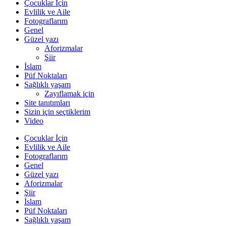
Çocuklar İçin
Evlilik ve Aile
Fotograflarım
Genel
Güzel yazı
Aforizmalar
Şiir
İslam
Püf Noktaları
Sağlıklı yaşam
Zayıflamak için
Site tanıtımları
Sizin için seçtiklerim
Video
Çocuklar İçin
Evlilik ve Aile
Fotograflarım
Genel
Güzel yazı
Aforizmalar
Şiir
İslam
Püf Noktaları
Sağlıklı yaşam