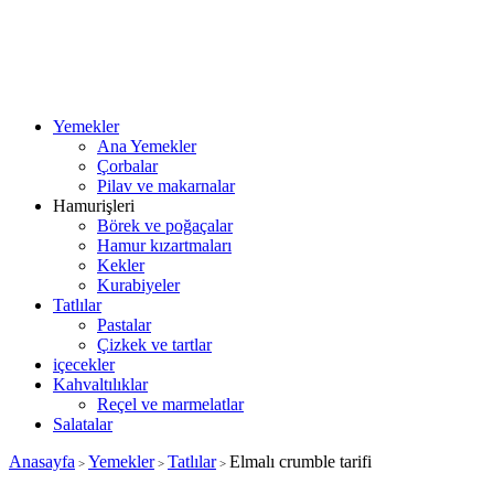
Yemekler
Ana Yemekler
Çorbalar
Pilav ve makarnalar
Hamurişleri
Börek ve poğaçalar
Hamur kızartmaları
Kekler
Kurabiyeler
Tatlılar
Pastalar
Çizkek ve tartlar
içecekler
Kahvaltılıklar
Reçel ve marmelatlar
Salatalar
Anasayfa
Yemekler
Tatlılar
Elmalı crumble tarifi
>
>
>