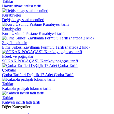
Tatlılar
Havuç rüyası tatlısı tarifi
Kurabiyeler
Değişik çay saati menüleri
Kurabiyeler
Kuru Üzümlü Pastane Kurabiyesi tarifi
Zayıflamak için
Elma Sirkesi Zayıflama Formülü Tarifi (haftada 2 kilo)
Börek ve poğaçalar
SOKAK POĞAÇASI /Karaköy poğaçası tarifi
Çorbalar
Çorba Tarifleri Değişik 17 Adet Çorba Tarifi
Tatlılar
Kakaolu padişah lokumu tarifi
Tatlılar
Kahveli incirli tatlı tarifi
Diğer Kategoriler